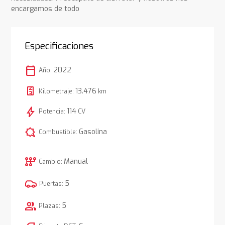
encargamos de todo
Especificaciones
calendar_today
2022
Año:
13.476
Kilometraje:
km
bolt
114
Potencia:
CV
comic_bubble
Gasolina
Combustible:
auto_transmission
Manual
Cambio:
5
Puertas:
group
5
Plazas: