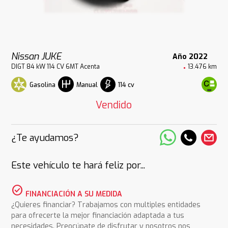
Nissan JUKE
Año 2022
DIGT 84 kW 114 CV 6MT Acenta
13.476 km
Gasolina
114 cv
Manual
Vendido
¿Te ayudamos?
Este vehículo te hará feliz por...
check_circle
FINANCIACIÓN A SU MEDIDA
¿Quieres financiar? Trabajamos con multiples entidades
para ofrecerte la mejor financiación adaptada a tus
necesidades. Preocúpate de disfrutar y nosotros nos