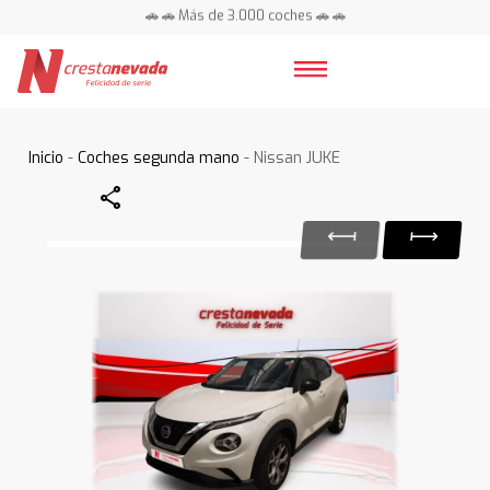
🚗 🚗 Más de 3.000 coches 🚗 🚗
📍 Centros en toda España ⭐
Inicio
-
Coches segunda mano
- Nissan JUKE
Share