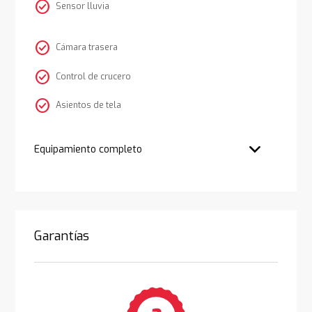
check_circle
Sensor lluvia
check_circle
Cámara trasera
check_circle
Control de crucero
check_circle
Asientos de tela
Equipamiento completo
Garantías