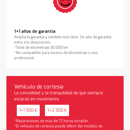
1+1 años de garantía
Amplía tu garantía y siéntete más libre. Un año de garantía
extra a tu disposición.
*Total de kilometraje 30.000 km
*No compatible para exceso de kilometraje o uso
profesional
Vehículo de cortesía
La comodidad y la tranquilidad de que siempre
estarás en movimiento
1+1 500 €
1+2 500 €
*Reparaciones de más de 72 horas en taller
*El vehículo de cortesía puede diferir del modelo de