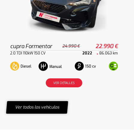
cupra Formentor
22.990 €
24.990 €
2.0 TDI 110kW 150 CV
2022
86.063 km
Diesel
150 cv
Manual
VER DETALLES
Ver todos los vehículos