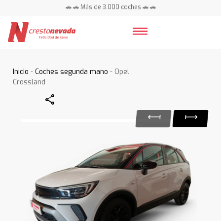
🚗 🚗 Más de 3.000 coches 🚗 🚗
📍 Centros en toda España ⭐
Inicio
-
Coches segunda mano
- Opel
Crossland
Share