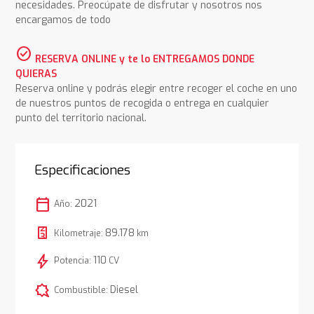
necesidades. Preocúpate de disfrutar y nosotros nos
encargamos de todo
check_circle
RESERVA ONLINE y te lo ENTREGAMOS DONDE
QUIERAS
Reserva online y podrás elegir entre recoger el coche en uno
de nuestros puntos de recogida o entrega en cualquier
punto del territorio nacional.
Especificaciones
calendar_today
2021
Año:
89.178
Kilometraje:
km
bolt
110
Potencia:
CV
comic_bubble
Diesel
Combustible: