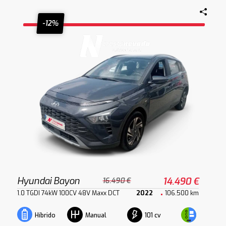
-12%
Hyundai Bayon
14.490 €
16.490 €
1.0 TGDI 74kW 100CV 48V Maxx DCT
2022
106.500 km
101 cv
Híbrido
Manual