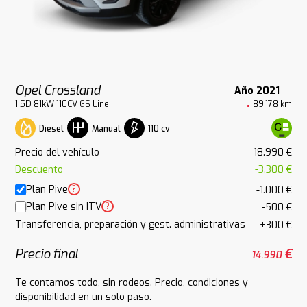
Opel Crossland
Año 2021
1.5D 81kW 110CV GS Line
89.178 km
Diesel
110 cv
Manual
Precio del vehículo
18.990 €
Descuento
-3.300 €
Plan Pive
?
-1.000 €
Plan Pive sin ITV
?
-500 €
Transferencia, preparación y gest. administrativas
+300 €
Precio final
€
14.990
Te contamos todo, sin rodeos. Precio, condiciones y
disponibilidad en un solo paso.