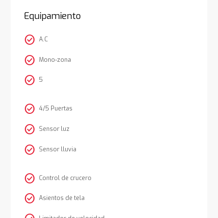
Equipamiento
check_circle
A.C
check_circle
Mono-zona
check_circle
5
check_circle
4/5 Puertas
check_circle
Sensor luz
check_circle
Sensor lluvia
check_circle
Control de crucero
check_circle
Asientos de tela