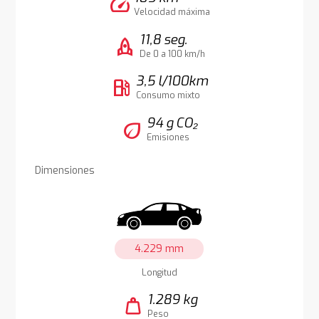
speed
Velocidad máxima
11,8 seg.
rocket
De 0 a 100 km/h
3,5 l/100km
local_gas_station
Consumo mixto
94 g CO₂
eco
Emisiones
Dimensiones
4.229 mm
Longitud
1.289 kg
weight
Peso