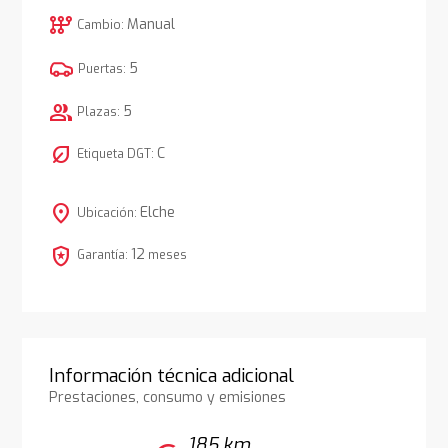
auto_transmission
Manual
Cambio:
5
Puertas:
group
5
Plazas:
nest_eco_leaf
C
Etiqueta DGT:
location_on
Elche
Ubicación:
local_police
12
Garantía:
meses
Información técnica adicional
Prestaciones, consumo y emisiones
185 km