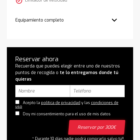
check_circle
Limitador de velocidad
Equipamiento completo
Reservar ahora
Recuerda que puedes elegir entre uno de nuestros
puntos de recogida o
te lo entregamos donde tú
quieras
Acepto la
política de privacidad
y las
condiciones de
uso
Doy mi consentimiento para el uso de mis datos
Reservar por 300€
* Durante 10 días nadie podrá comprarlo salvo tú!!.