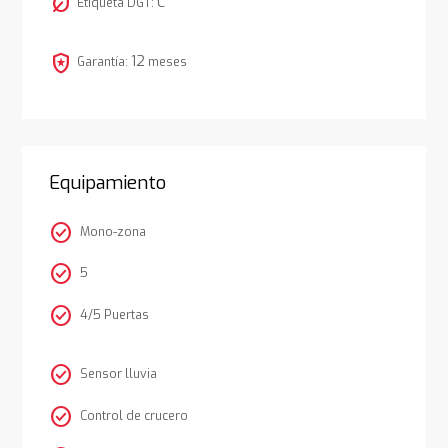
nest_eco_leaf
C
Etiqueta DGT:
local_police
12
Garantía:
meses
Equipamiento
check_circle
Mono-zona
check_circle
5
check_circle
4/5 Puertas
check_circle
Sensor lluvia
check_circle
Control de crucero