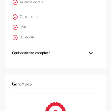
check_circle
Asientos de tela
check_circle
Control carril
check_circle
USB
check_circle
Bluetooth
Equipamiento completo
Garantías