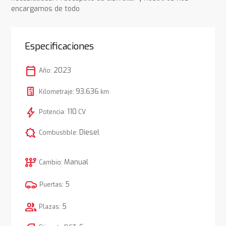
encargamos de todo
Especificaciones
calendar_today
2023
Año:
93.636
Kilometraje:
km
bolt
110
Potencia:
CV
comic_bubble
Diesel
Combustible:
auto_transmission
Manual
Cambio:
5
Puertas:
group
5
Plazas: