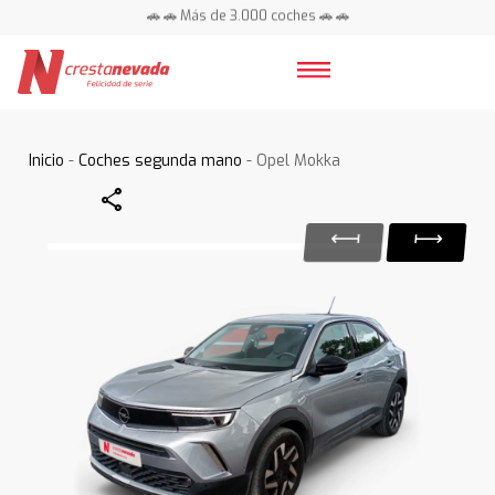
🚗 🚗 Más de 3.000 coches 🚗 🚗
📍 Centros en toda España ⭐
Inicio
-
Coches segunda mano
- Opel Mokka
Share