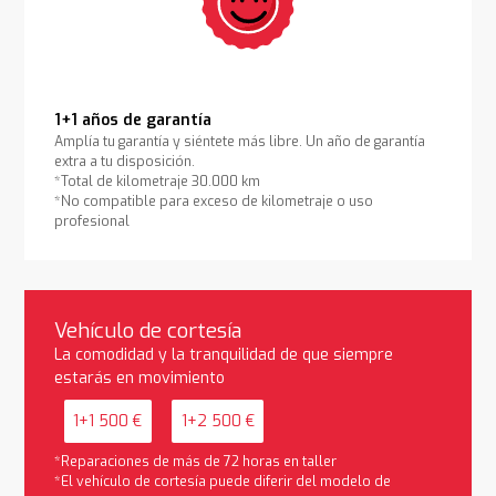
1+1 años de garantía
Amplía tu garantía y siéntete más libre. Un año de garantía
extra a tu disposición.
*Total de kilometraje 30.000 km
*No compatible para exceso de kilometraje o uso
profesional
Vehículo de cortesía
La comodidad y la tranquilidad de que siempre
estarás en movimiento
1+1 500 €
1+2 500 €
*Reparaciones de más de 72 horas en taller
*El vehículo de cortesía puede diferir del modelo de