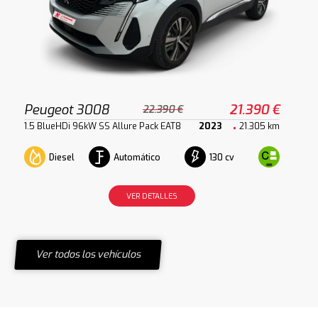
Peugeot 3008
21.390 €
22.390 €
1.5 BlueHDi 96kW SS Allure Pack EAT8
2023
21.305 km
Diesel
Automático
130 cv
VER DETALLES
Ver todos los vehículos