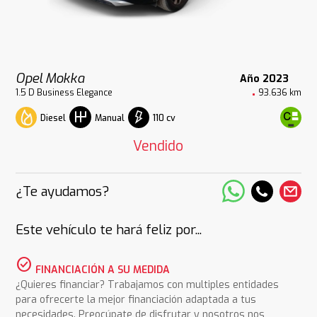
Opel Mokka
Año 2023
1.5 D Business Elegance
93.636 km
Diesel
110 cv
Manual
Vendido
¿Te ayudamos?
Este vehículo te hará feliz por...
check_circle
FINANCIACIÓN A SU MEDIDA
¿Quieres financiar? Trabajamos con multiples entidades
para ofrecerte la mejor financiación adaptada a tus
necesidades. Preocúpate de disfrutar y nosotros nos