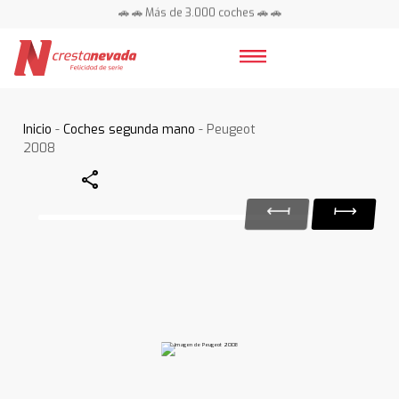
🚗 🚗 Más de 3.000 coches 🚗 🚗
📍 Centros en toda España ⭐
Inicio
-
Coches segunda mano
- Peugeot
2008
Share