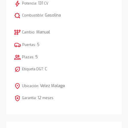
bolt
131
Potencia:
CV
comic_bubble
Gasolina
Combustible:
auto_transmission
Manual
Cambio:
5
Puertas:
group
5
Plazas:
nest_eco_leaf
C
Etiqueta DGT:
location_on
Velez Malaga
Ubicación:
local_police
12
Garantía:
meses