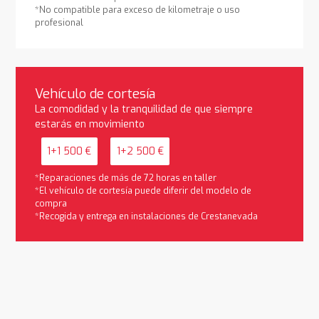
*No compatible para exceso de kilometraje o uso
profesional
Vehículo de cortesía
La comodidad y la tranquilidad de que siempre
estarás en movimiento
1+1 500 €
1+2 500 €
*Reparaciones de más de 72 horas en taller
*El vehículo de cortesía puede diferir del modelo de
compra
*Recogida y entrega en instalaciones de Crestanevada