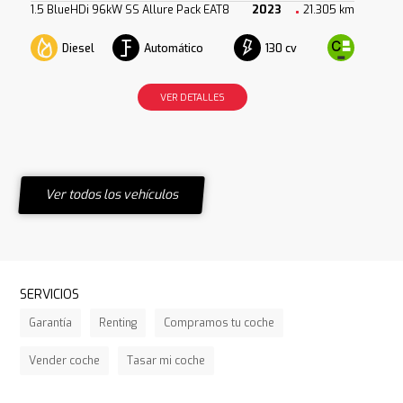
1.5 BlueHDi 96kW SS Allure Pack EAT8
2023
21.305 km
Diesel
Automático
130 cv
VER DETALLES
Ver todos los vehículos
SERVICIOS
Garantía
Renting
Compramos tu coche
Vender coche
Tasar mi coche