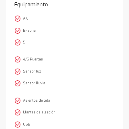
Equipamiento
check_circle
A.C
check_circle
Bi-zona
check_circle
5
check_circle
4/5 Puertas
check_circle
Sensor luz
check_circle
Sensor lluvia
check_circle
Asientos de tela
check_circle
Llantas de aleación
check_circle
USB