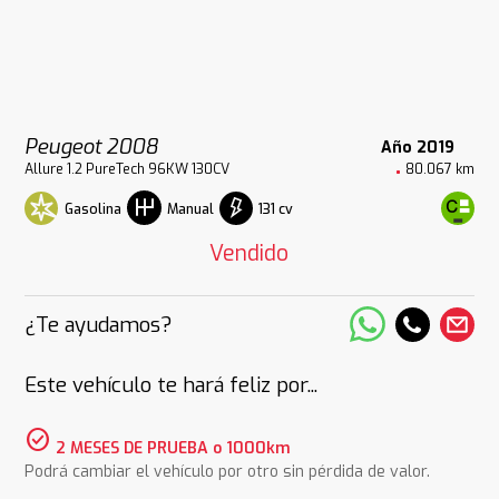
Peugeot 2008
Año 2019
Allure 1.2 PureTech 96KW 130CV
80.067 km
Gasolina
131 cv
Manual
Vendido
¿Te ayudamos?
Este vehículo te hará feliz por...
check_circle
2 MESES DE PRUEBA o 1000km
Podrá cambiar el vehículo por otro sin pérdida de valor.