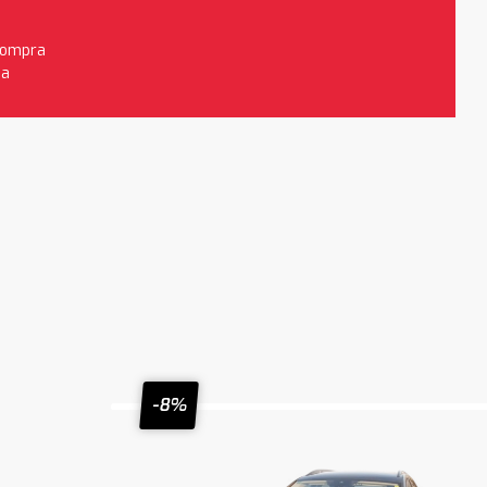
 compra
da
-8%