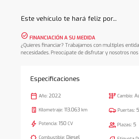
Este vehículo te hará feliz por...
check_circle
FINANCIACIÓN A SU MEDIDA
¿Quieres financiar? Trabajamos con multiples entida
necesidades. Preocúpate de disfrutar y nosotros n
Especificaciones
calendar_today
auto_transmission
2022
A
Año:
Cambio:
113.063
Kilometraje:
km
Puertas:
bolt
150
Potencia:
CV
group
5
Plazas:
comic_bubble
Diesel
Combustible:
Etiqueta 