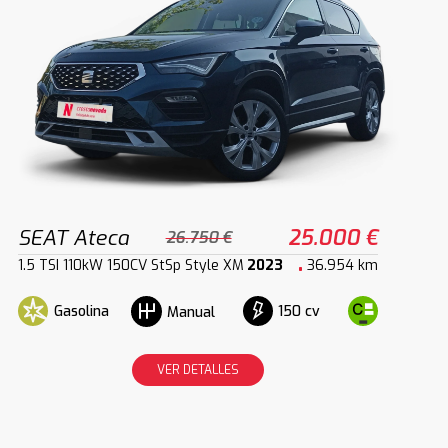
SEAT Ateca
25.000 €
26.750 €
1.5 TSI 110kW 150CV StSp Style XM
2023
36.954 km
Gasolina
150 cv
Manual
VER DETALLES