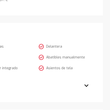
check_circle
tas
Delantera
check_circle
Abatibles manualmente
check_circle
 integrado
Asientos de tela