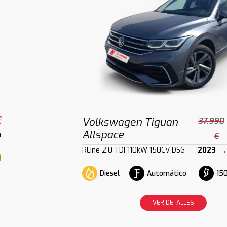
€
Volkswagen Tiguan
37.990
Allspace
m
€
RLine 2.0 TDI 110kW 150CV DSG
2023
Diesel
Automático
150
VER DETALLES