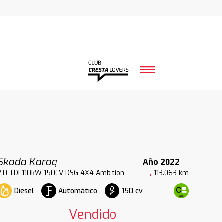
Skoda Karoq
Año 2022
2.0 TDI 110kW 150CV DSG 4X4 Ambition
113.063 km
Diesel
Automático
150 cv
Vendido