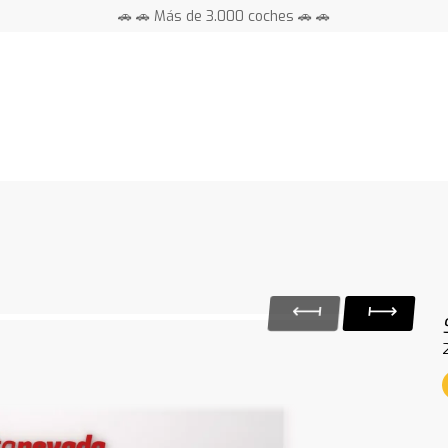
🚗 🚗 Más de 3.000 coches 🚗 🚗
📍 Centros en toda España ⭐