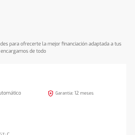
des para ofrecerte la mejor financiación adaptada a tus
os encargamos de todo
local_police
utomático
12
Garantía:
meses
5
C
DGT: