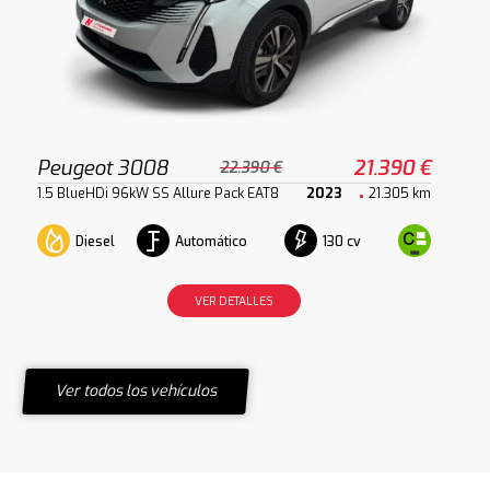
Peugeot 3008
21.390 €
22.390 €
1.5 BlueHDi 96kW SS Allure Pack EAT8
2023
21.305 km
Diesel
Automático
130 cv
VER DETALLES
Ver todos los vehículos