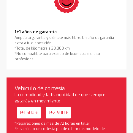
1+1 años de garantía
Amplía tu garantía y siéntete más libre. Un año de garantía
extra a tu disposición.
*Total de kilometraje 30.000 km
*No compatible para exceso de kilometraje o uso
profesional
Vehículo de cortesía
La comodidad y la tranquilidad de que siempre
estarás en movimiento
1+1 500 €
1+2 500 €
*Reparaciones de más de 72 horas en taller
*El vehículo de cortesía puede diferir del modelo de