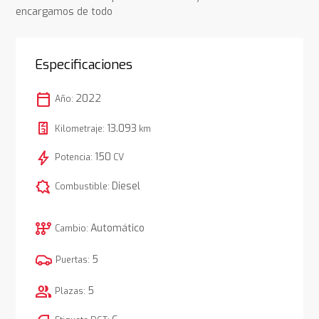
encargamos de todo
Especificaciones
calendar_today
2022
Año:
13.093
Kilometraje:
km
bolt
150
Potencia:
CV
comic_bubble
Diesel
Combustible:
auto_transmission
Automático
Cambio:
5
Puertas:
group
5
Plazas: