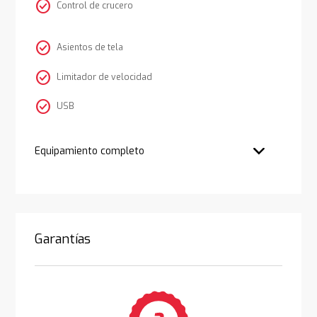
check_circle
Control de crucero
check_circle
Asientos de tela
check_circle
Limitador de velocidad
check_circle
USB
Equipamiento completo
Garantías