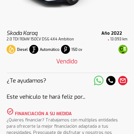
Skoda Karoq
Año 2022
2.0 TDI 110kW 150CV DSG 4X4 Ambition
13.093 km
Diesel
Automático
150 cv
Vendido
¿Te ayudamos?
Este vehículo te hará feliz por...
check_circle
FINANCIACIÓN A SU MEDIDA
¿Quieres financiar? Trabajamos con multiples entidades
para ofrecerte la mejor financiación adaptada a tus
necesidades. Preocúpate de disfrutar y nosotros nos