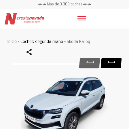
🚗 🚗 Más de 3.000 coches 🚗 🚗
📍 Centros en toda España ⭐
Inicio
-
Coches segunda mano
- Skoda Karoq
Share