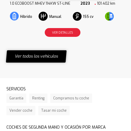
1.0 ECOBOOST MHEV 114KW ST-LINE
2023
101.402 km
155 cv
Híbrido
Manual
VER DETALLES
Ver todos los vehículos
SERVICIOS
Garantía
Renting
Compramos tu coche
Vender coche
Tasar mi coche
COCHES DE SEGUNDA MANO Y OCASIÓN POR MARCA