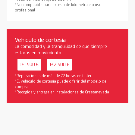
*No compatible para exceso de kilometraje o uso
profesional
Vehículo de cortesía
La comodidad y la tranquilidad de que siempre
estarás en movimiento
1+1 500 €
1+2 500 €
*Reparaciones de más de 72 horas en taller
*El vehículo de cortesía puede diferir del modelo de
compra
*Recogida y entrega en instalaciones de Crestanevada