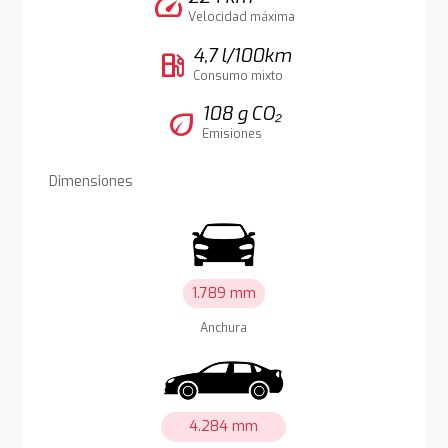
speed
Velocidad máxima
4,7 l/100km
local_gas_station
Consumo mixto
108 g CO₂
eco
Emisiones
Dimensiones
1.789 mm
Anchura
4.284 mm