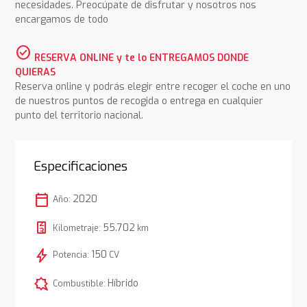
necesidades. Preocúpate de disfrutar y nosotros nos
encargamos de todo
check_circle
RESERVA ONLINE y te lo ENTREGAMOS DONDE
QUIERAS
Reserva online y podrás elegir entre recoger el coche en uno
de nuestros puntos de recogida o entrega en cualquier
punto del territorio nacional.
Especificaciones
calendar_today
2020
Año:
55.702
Kilometraje:
km
bolt
150
Potencia:
CV
comic_bubble
Híbrido
Combustible: