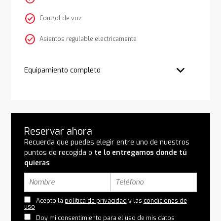
check_circle
Control de voz
check_circle
Asientos regulable electricamente
Equipamiento completo
Reservar ahora
Recuerda que puedes elegir entre uno de nuestros
puntos de recogida o
te lo entregamos donde tú
quieras
Acepto la
política de privacidad
y las
condiciones de
uso
Doy mi consentimiento para el uso de mis datos