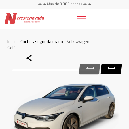
🚗 🚗 Más de 3.000 coches 🚗 🚗
📍 Centros en toda España ⭐
Inicio
-
Coches segunda mano
- Volkswagen
Golf
Share