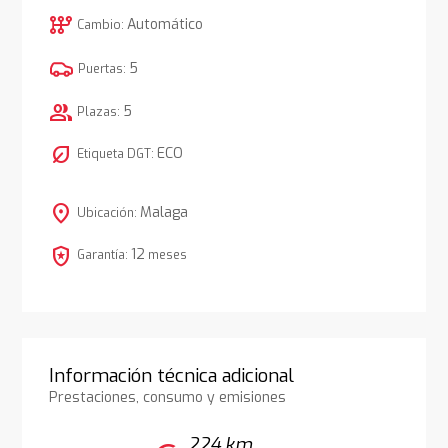
auto_transmission
Automático
Cambio:
5
Puertas:
group
5
Plazas:
nest_eco_leaf
ECO
Etiqueta DGT:
location_on
Malaga
Ubicación:
local_police
12
Garantía:
meses
Información técnica adicional
Prestaciones, consumo y emisiones
224 km