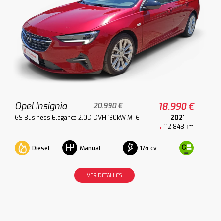
Opel Insignia
18.990 €
20.990 €
GS Business Elegance 2.0D DVH 130kW MT6
2021
112.843 km
Diesel
174 cv
Manual
VER DETALLES