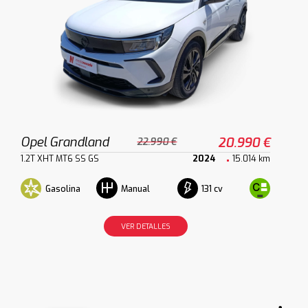
Opel Grandland
20.990 €
22.990 €
1.2T XHT MT6 SS GS
2024
15.014 km
Gasolina
131 cv
Manual
VER DETALLES