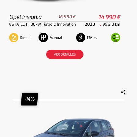
Opel Insignia
14.990 €
16.990 €
GS 1.6 CDTi 100kW Turbo D Innovation
2020
99.310 km
Diesel
136 cv
Manual
VER DETALLES
-14%