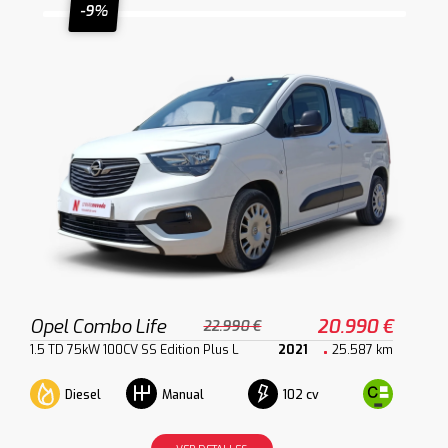
-9%
Opel Combo Life
20.990 €
22.990 €
1.5 TD 75kW 100CV SS Edition Plus L
2021
25.587 km
Diesel
102 cv
Manual