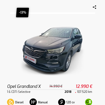
-13%
Opel Grandland X
12.990 €
14.990 €
1.6 CDTi Selective
2018
107.520 km
Diesel
120 cv
Manual