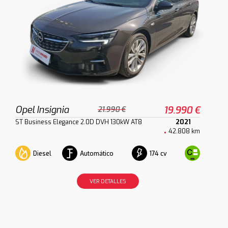
Opel Insignia
19.990 €
21.990 €
ST Business Elegance 2.0D DVH 130kW AT8
2021
42.808 km
Diesel
Automático
174 cv
VER DETALLES