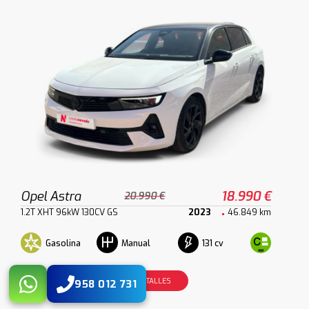
Opel Astra
18.990 €
20.990 €
1.2T XHT 96kW 130CV GS
2023
46.849 km
Gasolina
131 cv
Manual
VER DETALLES
958 012 731