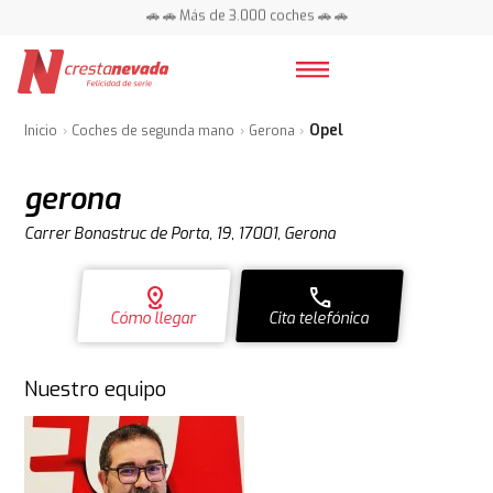
📍 Centros en toda España ⭐
🚗 🚗 Más de 3.000 coches 🚗 🚗
📍 Centros en toda España ⭐
Opel
Inicio
Coches de segunda mano
Gerona
gerona
Carrer Bonastruc de Porta, 19, 17001, Gerona
distance
call
Cómo llegar
Cita telefónica
Nuestro equipo