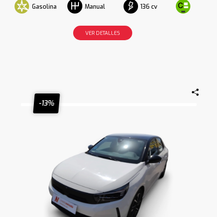
Gasolina
136 cv
Manual
VER DETALLES
-13%