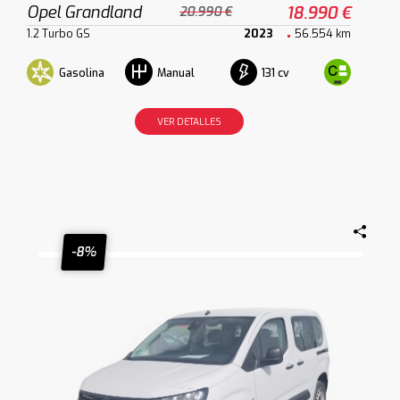
Opel Grandland
18.990 €
20.990 €
1.2 Turbo GS
2023
56.554 km
Gasolina
131 cv
Manual
VER DETALLES
-8%