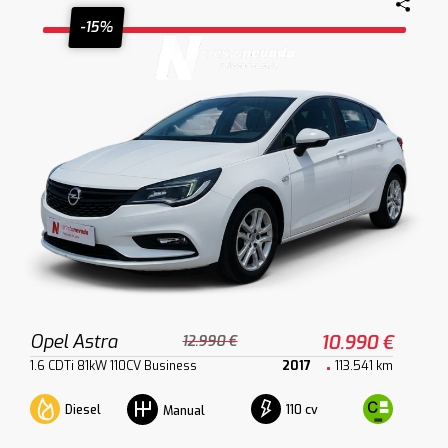
-15%
Opel Astra
10.990 €
12.990 €
1.6 CDTi 81kW 110CV Business
2017
113.541 km
Diesel
110 cv
Manual