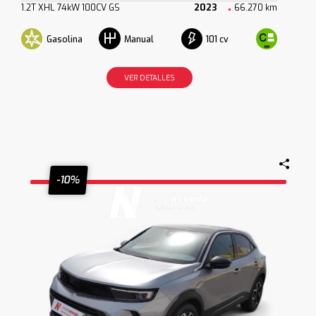
1.2T XHL 74kW 100CV GS
2023
66.270 km
Gasolina
101 cv
Manual
VER DETALLES
-10%