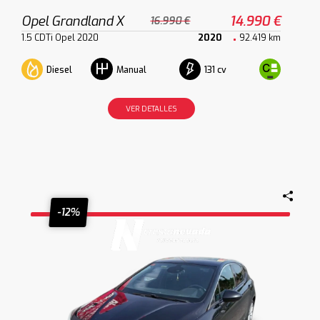
Opel Grandland X
14.990 €
16.990 €
1.5 CDTi Opel 2020
2020
92.419 km
Diesel
131 cv
Manual
VER DETALLES
-12%