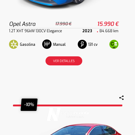
Opel Astra
15.990 €
17.990 €
1.2T XHT 96kW 130CV Elegance
2023
84.668 km
Gasolina
131 cv
Manual
VER DETALLES
-10%