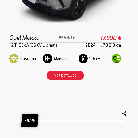
Opel Mokka
17.990 €
19.990 €
1.2 T 100kW 136 CV Ultimate
2024
70.810 km
Gasolina
136 cv
Manual
VER DETALLES
-10%