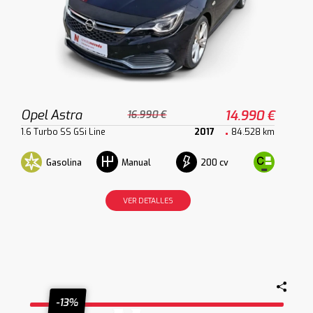
Opel Astra
14.990 €
16.990 €
1.6 Turbo SS GSi Line
2017
84.528 km
Gasolina
200 cv
Manual
VER DETALLES
-13%