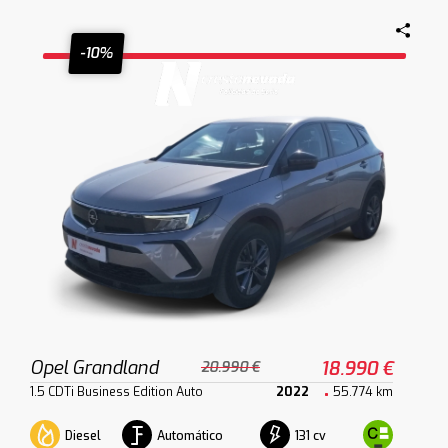
-10%
Opel Grandland
18.990 €
20.990 €
1.5 CDTi Business Edition Auto
2022
55.774 km
Diesel
Automático
131 cv