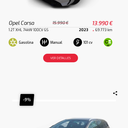
Opel Corsa
13.990 €
15.990 €
1.2T XHL 74kW 100CV GS
2023
69.773 km
Gasolina
101 cv
Manual
VER DETALLES
-9%