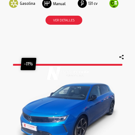
Gasolina
131 cv
Manual
VER DETALLES
-11%