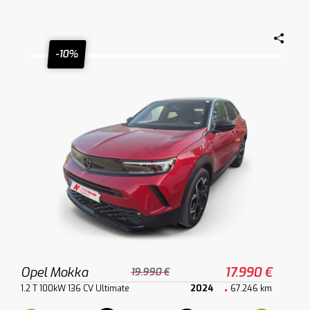
-10%
Opel Mokka
17.990 €
19.990 €
1.2 T 100kW 136 CV Ultimate
2024
67.246 km