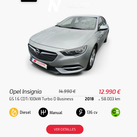
Opel Insignia
12.990 €
14.990 €
GS 1.6 CDTi 100kW Turbo D Business
2018
58.003 km
Diesel
136 cv
Manual
VER DETALLES