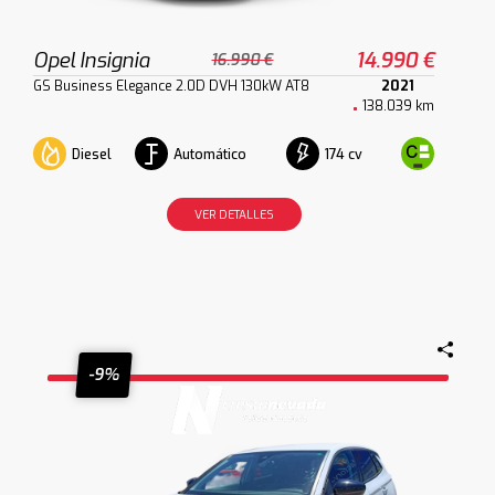
Opel Insignia
14.990 €
16.990 €
GS Business Elegance 2.0D DVH 130kW AT8
2021
138.039 km
Diesel
Automático
174 cv
VER DETALLES
-9%