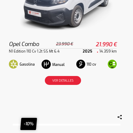
Opel Combo
21.990 €
23.990 €
N1 Edition 110 Cv 1.2t SS Mt 6.4
2025
14.359 km
Gasolina
110 cv
Manual
VER DETALLES
-10%