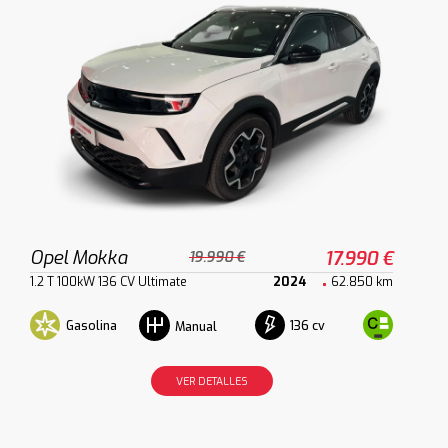
Opel Mokka
17.990 €
19.990 €
1.2 T 100kW 136 CV Ultimate
2024
62.850 km
Gasolina
136 cv
Manual
VER DETALLES