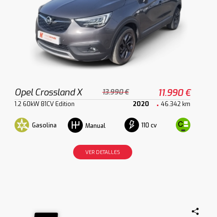
Opel Crossland X
11.990 €
13.990 €
1.2 60kW 81CV Edition
2020
46.342 km
Gasolina
110 cv
Manual
VER DETALLES