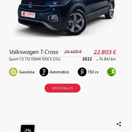
Volkswagen T-Cross
22.803 €
24.400 €
Sport 1.5 TSI 110kW 150CV DSG
2022
74.841 km
Gasolina
Automático
150 cv
VER DETALLES
-7%