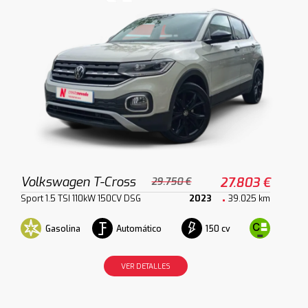
Volkswagen T-Cross
27.803 €
29.750 €
Sport 1.5 TSI 110kW 150CV DSG
2023
39.025 km
Gasolina
Automático
150 cv
VER DETALLES