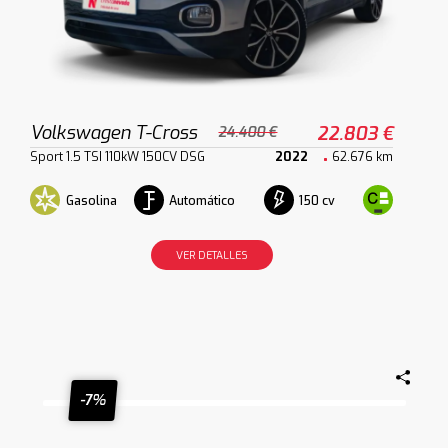
Volkswagen T-Cross
22.803 €
24.400 €
Sport 1.5 TSI 110kW 150CV DSG
2022
62.676 km
Gasolina
Automático
150 cv
VER DETALLES
-7%