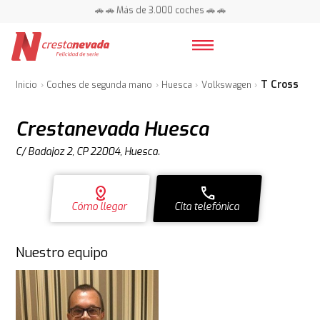
📍 Centros en toda España ⭐
🚗 🚗 Más de 3.000 coches 🚗 🚗
📍 Centros en toda España ⭐
T Cross
Inicio
Coches de segunda mano
Huesca
Volkswagen
Crestanevada Huesca
C/ Badajoz 2, CP 22004, Huesca.
distance
call
Cómo llegar
Cita telefónica
Nuestro equipo