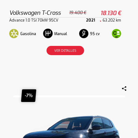
Volkswagen T-Cross
18.130 €
19.400 €
Advance 1.0 TSI 70kW 95CV
2021
63.202 km
Gasolina
95 cv
Manual
VER DETALLES
-7%