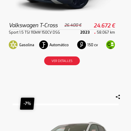
Volkswagen T-Cross
24.672 €
26.400 €
Sport 1.5 TSI 110kW 150CV DSG
2023
58.067 km
Gasolina
Automático
150 cv
VER DETALLES
-7%