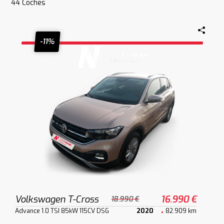
44
Coches
-11%
Volkswagen T-Cross
16.990 €
18.990 €
Advance 1.0 TSI 85kW 115CV DSG
2020
82.909 km