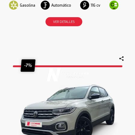
Gasolina
Automático
116 cv
VER DETALLES
-7%