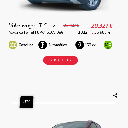
Volkswagen T-Cross
20.327 €
21.750 €
Advance 1.5 TSI 110kW 150CV DSG
2022
55.600 km
Gasolina
Automático
150 cv
VER DETALLES
-7%