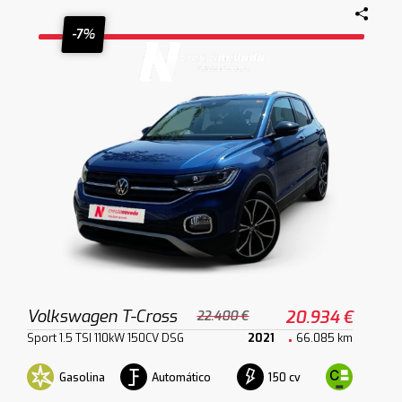
-7%
Volkswagen T-Cross
20.934 €
22.400 €
Sport 1.5 TSI 110kW 150CV DSG
2021
66.085 km
Gasolina
Automático
150 cv