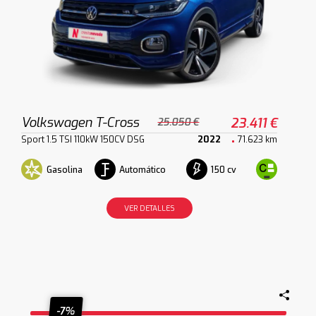
Volkswagen T-Cross
23.411 €
25.050 €
Sport 1.5 TSI 110kW 150CV DSG
2022
71.623 km
Gasolina
Automático
150 cv
VER DETALLES
-7%