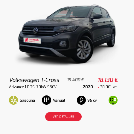
Volkswagen T-Cross
18.130 €
19.400 €
Advance 1.0 TSI 70kW 95CV
2020
38.061 km
Gasolina
95 cv
Manual
VER DETALLES