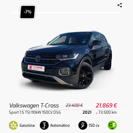
-7%
Volkswagen T-Cross
21.869 €
23.400 €
Sport 1.5 TSI 110kW 150CV DSG
2021
73.500 km
Gasolina
Automático
150 cv