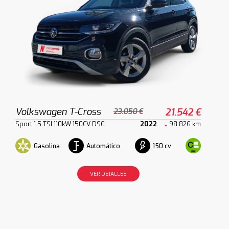
Volkswagen T-Cross
21.542 €
23.050 €
Sport 1.5 TSI 110kW 150CV DSG
2022
98.826 km
Gasolina
Automático
150 cv
VER DETALLES