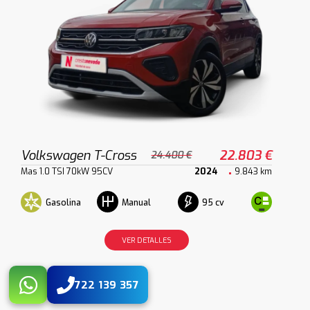
Volkswagen T-Cross
22.803 €
24.400 €
Mas 1.0 TSI 70kW 95CV
2024
9.843 km
Gasolina
95 cv
Manual
VER DETALLES
722 139 357