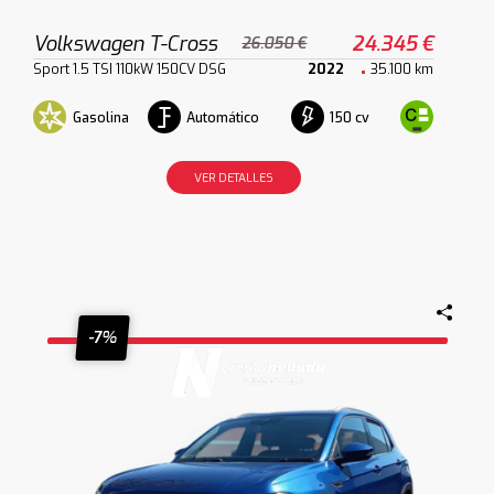
Volkswagen T-Cross
24.345 €
26.050 €
Sport 1.5 TSI 110kW 150CV DSG
2022
35.100 km
Gasolina
Automático
150 cv
VER DETALLES
-7%