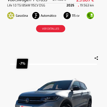
Life 1.0 TSI 85kW 115CV DSG
2025
19.563 km
Gasolina
Automático
115 cv
VER DETALLES
-7%