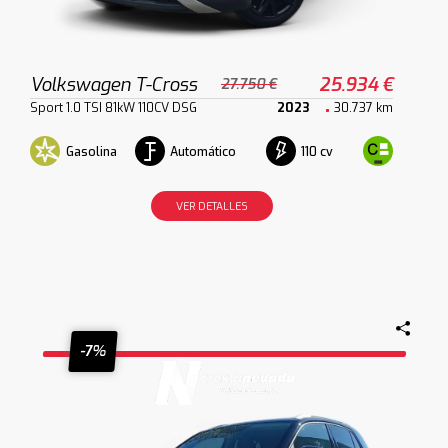
Volkswagen T-Cross
25.934 €
27.750 €
Sport 1.0 TSI 81kW 110CV DSG
2023
30.737 km
Gasolina
Automático
110 cv
VER DETALLES
-7%