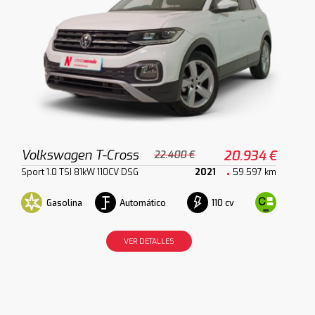
Volkswagen T-Cross
20.934 €
22.400 €
Sport 1.0 TSI 81kW 110CV DSG
2021
59.597 km
Gasolina
Automático
110 cv
VER DETALLES