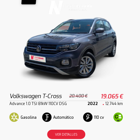
Volkswagen T-Cross
19.065 €
20.400 €
Advance 1.0 TSI 81kW 110CV DSG
2022
12.744 km
Gasolina
Automático
110 cv
VER DETALLES