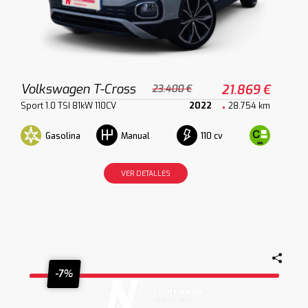
Volkswagen T-Cross
21.869 €
23.400 €
Sport 1.0 TSI 81kW 110CV
2022
28.754 km
Gasolina
110 cv
Manual
VER DETALLES
-7%