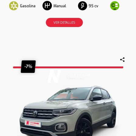
Gasolina
95 cv
Manual
VER DETALLES
-7%