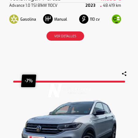
Advance 1.0 TSI 81kW 110CV
2023
48.419 km
Gasolina
110 cv
Manual
VER DETALLES
-7%