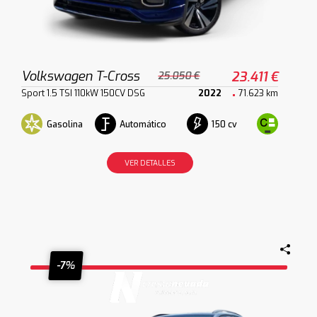
Volkswagen T-Cross
23.411 €
25.050 €
Sport 1.5 TSI 110kW 150CV DSG
2022
71.623 km
Gasolina
Automático
150 cv
VER DETALLES
-7%