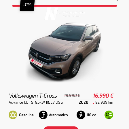
-11%
Volkswagen T-Cross
16.990 €
18.990 €
Advance 1.0 TSI 85kW 115CV DSG
2020
82.909 km
Gasolina
Automático
116 cv