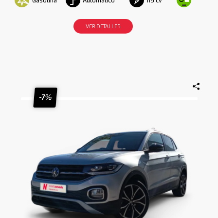
Gasolina
Automático
115 cv
VER DETALLES
-7%