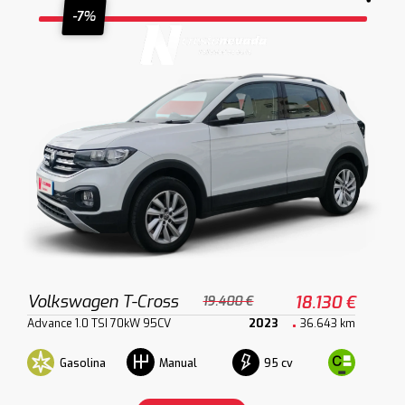
-7%
Volkswagen T-Cross
18.130 €
19.400 €
Advance 1.0 TSI 70kW 95CV
2023
36.643 km
Gasolina
95 cv
Manual