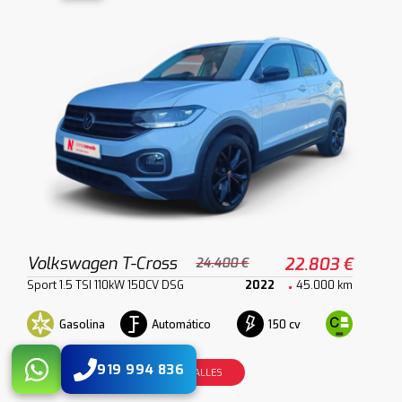
Volkswagen T-Cross
22.803 €
24.400 €
Sport 1.5 TSI 110kW 150CV DSG
2022
45.000 km
Gasolina
Automático
150 cv
919 994 836
VER DETALLES