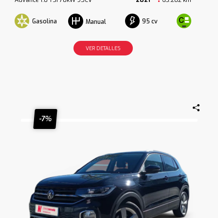
Gasolina
95 cv
Manual
VER DETALLES
-7%