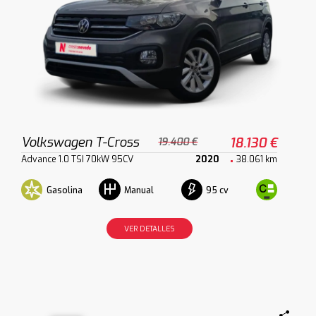
Volkswagen T-Cross
18.130 €
19.400 €
Advance 1.0 TSI 70kW 95CV
2020
38.061 km
Gasolina
95 cv
Manual
VER DETALLES