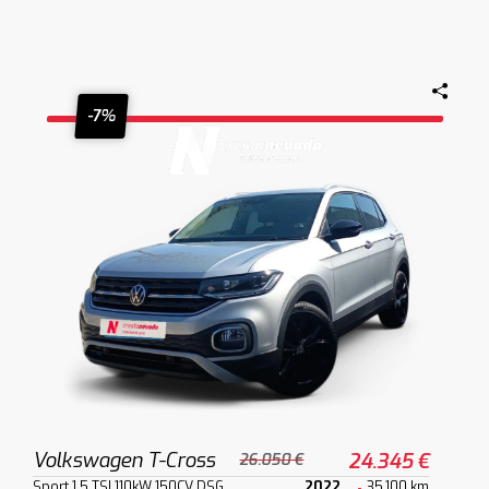
-7%
Volkswagen T-Cross
24.345 €
26.050 €
Sport 1.5 TSI 110kW 150CV DSG
2022
35.100 km