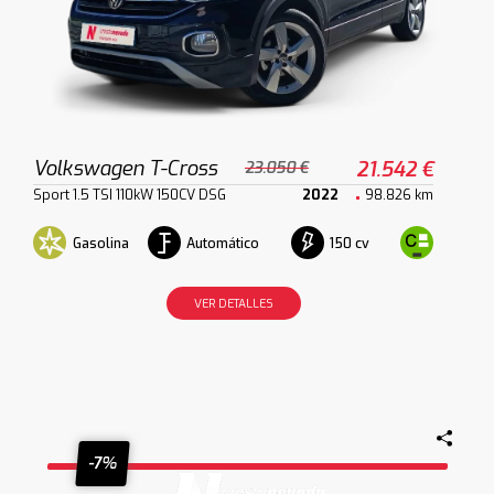
Volkswagen T-Cross
21.542 €
23.050 €
Sport 1.5 TSI 110kW 150CV DSG
2022
98.826 km
Gasolina
Automático
150 cv
VER DETALLES
-7%