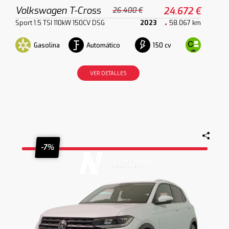
Volkswagen T-Cross
24.672 €
26.400 €
Sport 1.5 TSI 110kW 150CV DSG
2023
58.067 km
Gasolina
Automático
150 cv
VER DETALLES
-7%