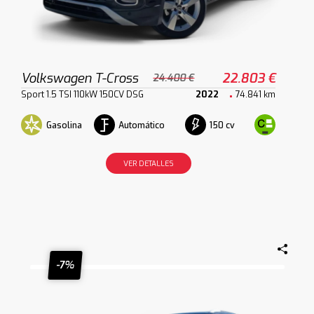
Volkswagen T-Cross
22.803 €
24.400 €
Sport 1.5 TSI 110kW 150CV DSG
2022
74.841 km
Gasolina
Automático
150 cv
VER DETALLES
-7%