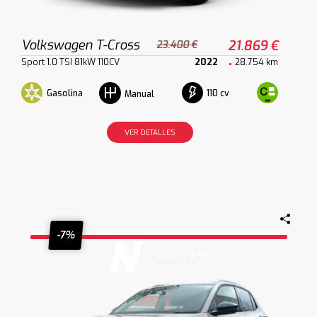
Volkswagen T-Cross
21.869 €
23.400 €
Sport 1.0 TSI 81kW 110CV
2022
28.754 km
Gasolina
110 cv
Manual
VER DETALLES
-7%