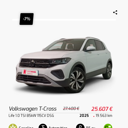
-7%
Volkswagen T-Cross
25.607 €
27.400 €
Life 1.0 TSI 85kW 115CV DSG
2025
19.563 km