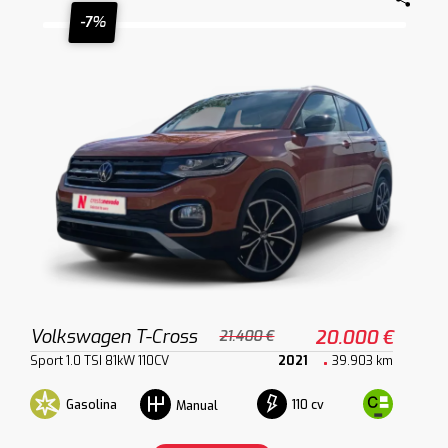
-7%
Volkswagen T-Cross
20.000 €
21.400 €
Sport 1.0 TSI 81kW 110CV
2021
39.903 km
Gasolina
110 cv
Manual