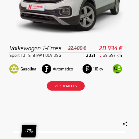
Volkswagen T-Cross
20.934 €
22.400 €
Sport 1.0 TSI 81kW 110CV DSG
2021
59.597 km
Gasolina
Automático
110 cv
VER DETALLES
-7%