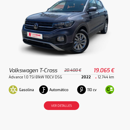
Volkswagen T-Cross
19.065 €
20.400 €
Advance 1.0 TSI 81kW 110CV DSG
2022
12.744 km
Gasolina
Automático
110 cv
VER DETALLES