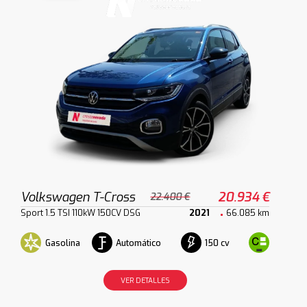
Volkswagen T-Cross
20.934 €
22.400 €
Sport 1.5 TSI 110kW 150CV DSG
2021
66.085 km
Gasolina
Automático
150 cv
VER DETALLES