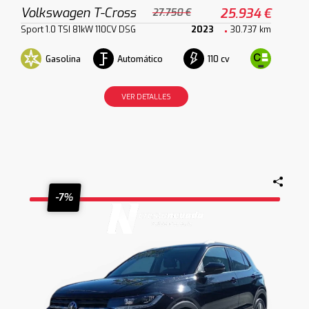
Volkswagen T-Cross
25.934 €
27.750 €
Sport 1.0 TSI 81kW 110CV DSG
2023
30.737 km
Gasolina
Automático
110 cv
VER DETALLES
-7%