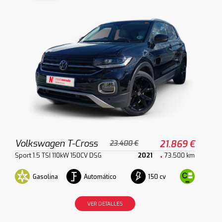
Volkswagen T-Cross
21.869 €
23.400 €
Sport 1.5 TSI 110kW 150CV DSG
2021
73.500 km
Gasolina
Automático
150 cv
VER DETALLES