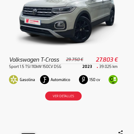
Volkswagen T-Cross
27.803 €
29.750 €
Sport 1.5 TSI 110kW 150CV DSG
2023
39.025 km
Gasolina
Automático
150 cv
VER DETALLES