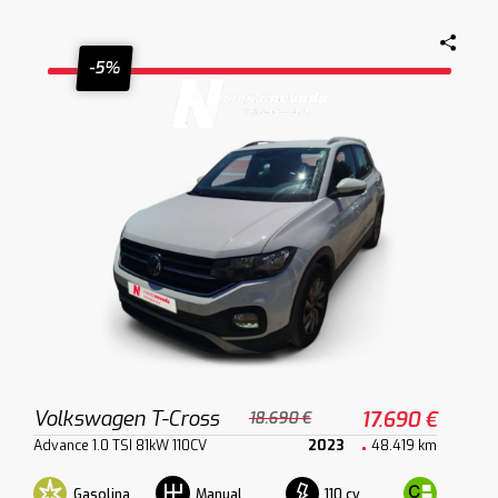
-5%
Volkswagen T-Cross
17.690 €
18.690 €
Advance 1.0 TSI 81kW 110CV
2023
48.419 km
Gasolina
110 cv
Manual