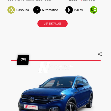
Gasolina
Automático
150 cv
VER DETALLES
-7%