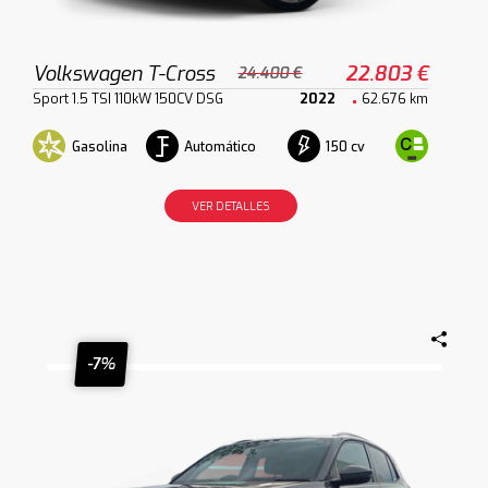
Volkswagen T-Cross
22.803 €
24.400 €
Sport 1.5 TSI 110kW 150CV DSG
2022
62.676 km
Gasolina
Automático
150 cv
VER DETALLES
-7%