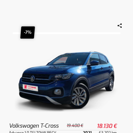
-7%
Volkswagen T-Cross
18.130 €
19.400 €
Advance 1.0 TSI 70kW 95CV
2021
63.202 km