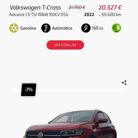
Volkswagen T-Cross
20.327 €
21.750 €
Advance 1.5 TSI 110kW 150CV DSG
2022
55.600 km
Gasolina
Automático
150 cv
VER DETALLES
-7%