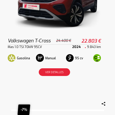
Volkswagen T-Cross
22.803 €
24.400 €
Mas 1.0 TSI 70kW 95CV
2024
9.843 km
Gasolina
95 cv
Manual
VER DETALLES
-7%