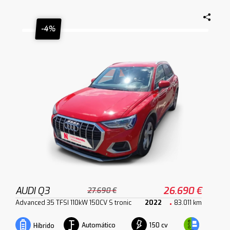
-4%
AUDI Q3
26.690 €
27.690 €
Advanced 35 TFSI 110kW 150CV S tronic
2022
83.011 km
Automático
150 cv
Híbrido