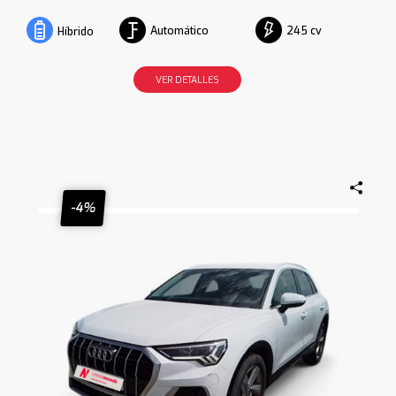
Automático
245 cv
Híbrido
VER DETALLES
-4%