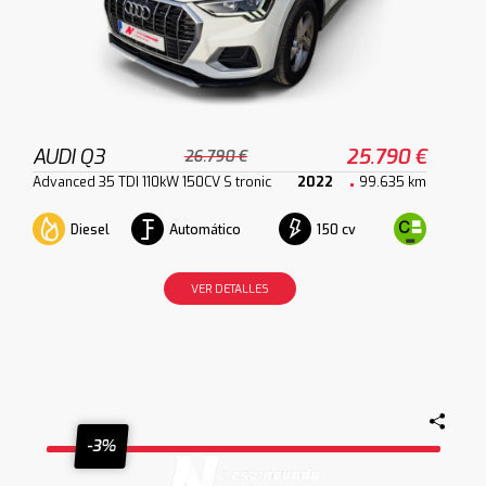
AUDI Q3
25.790 €
26.790 €
Advanced 35 TDI 110kW 150CV S tronic
2022
99.635 km
Diesel
Automático
150 cv
VER DETALLES
-3%