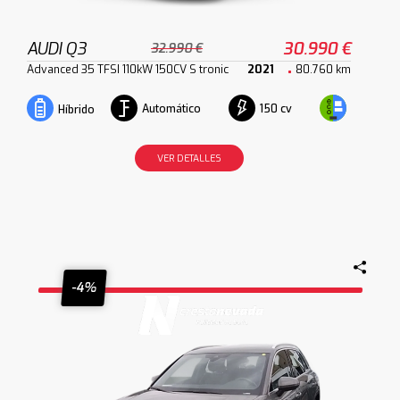
AUDI Q3
30.990 €
32.990 €
Advanced 35 TFSI 110kW 150CV S tronic
2021
80.760 km
Automático
150 cv
Híbrido
VER DETALLES
-4%