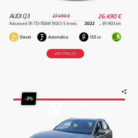
AUDI Q3
26.490 €
27.490 €
Advanced 35 TDI 110kW 150CV S tronic
2022
39.900 km
Diesel
Automático
150 cv
VER DETALLES
-3%