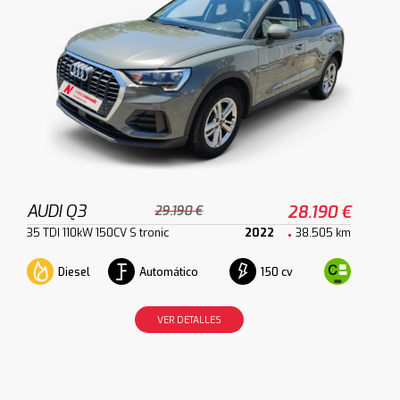
AUDI Q3
28.190 €
29.190 €
35 TDI 110kW 150CV S tronic
2022
38.505 km
Diesel
Automático
150 cv
VER DETALLES