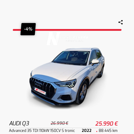
-4%
AUDI Q3
25.990 €
26.990 €
Advanced 35 TDI 110kW 150CV S tronic
2022
88.445 km