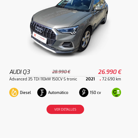
AUDI Q3
26.990 €
28.990 €
Advanced 35 TDI 110kW 150CV S tronic
2021
72.690 km
Diesel
Automático
150 cv
VER DETALLES