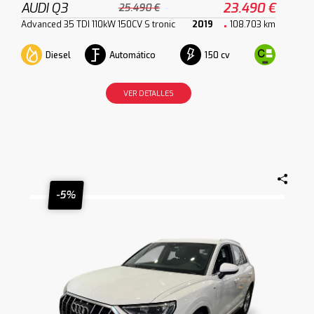
AUDI Q3
23.490 €
25.490 €
Advanced 35 TDI 110kW 150CV S tronic
2019
108.703 km
Diesel
Automático
150 cv
VER DETALLES
-5%