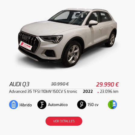
AUDI Q3
29.990 €
30.990 €
Advanced 35 TFSI 110kW 150CV S tronic
2022
23.096 km
Automático
150 cv
Híbrido
VER DETALLES