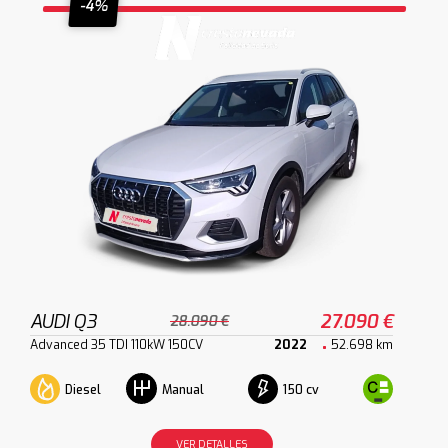
-4%
AUDI Q3
27.090 €
28.090 €
Advanced 35 TDI 110kW 150CV
2022
52.698 km
Diesel
150 cv
Manual
VER DETALLES