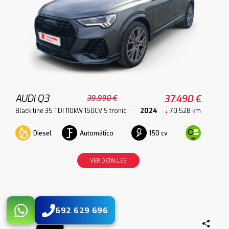
AUDI Q3
37.490 €
39.990 €
Black line 35 TDI 110kW 150CV S tronic
2024
70.528 km
Diesel
Automático
150 cv
VER DETALLES
692 629 696