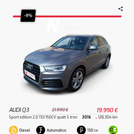
-9%
AUDI Q3
19.990 €
21.990 €
Sport edition 2.0 TDI 150CV quatt S tron
2016
128.304 km
Diesel
Automático
150 cv