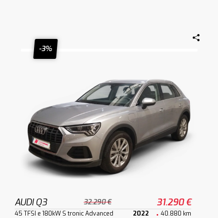
-3%
AUDI Q3
31.290 €
32.290 €
45 TFSI e 180kW S tronic Advanced
2022
40.880 km