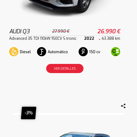
AUDI Q3
26.990 €
27.990 €
Advanced 35 TDI 110kW 150CV S tronic
2022
43.388 km
Diesel
Automático
150 cv
VER DETALLES
-3%