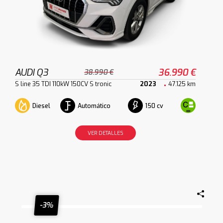
AUDI Q3
36.990 €
38.990 €
S line 35 TDI 110kW 150CV S tronic
2023
47.125 km
Diesel
Automático
150 cv
VER DETALLES
-3%