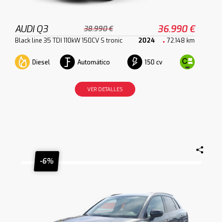
AUDI Q3
36.990 €
38.990 €
Black line 35 TDI 110kW 150CV S tronic
2024
72.148 km
Diesel
Automático
150 cv
VER DETALLES
-6%