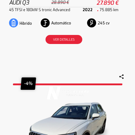
AUDI Q3
27.890 €
28.890 €
45 TFSI e 180kW S tronic Advanced
2022
75.885 km
Automático
245 cv
Híbrido
VER DETALLES
-4%