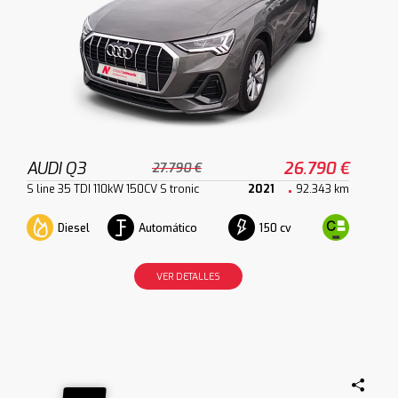
AUDI Q3
26.790 €
27.790 €
S line 35 TDI 110kW 150CV S tronic
2021
92.343 km
Diesel
Automático
150 cv
VER DETALLES