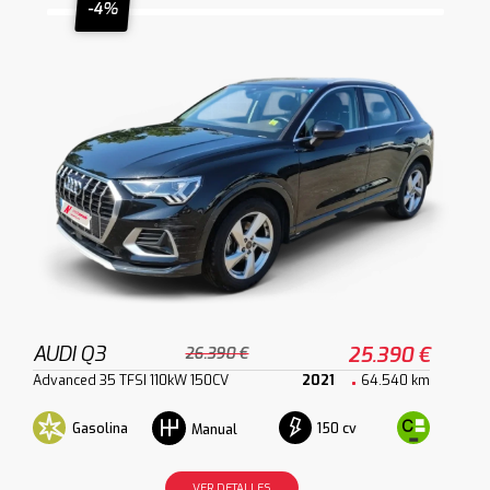
-4%
AUDI Q3
25.390 €
26.390 €
Advanced 35 TFSI 110kW 150CV
2021
64.540 km
Gasolina
150 cv
Manual
VER DETALLES