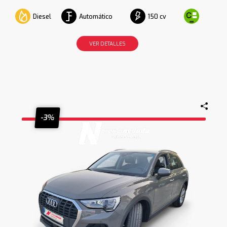
Diesel
Automático
150 cv
VER DETALLES
-3%