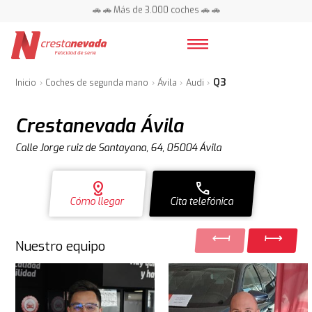
📍 Centros en toda España ⭐
🚗 🚗 Más de 3.000 coches 🚗 🚗
📍 Centros en toda España ⭐
Q3
Inicio
Coches de segunda mano
Ávila
Audi
Crestanevada Ávila
Calle Jorge ruiz de Santayana, 64, 05004 Ávila
distance
call
Cómo llegar
Cita telefónica
Nuestro equipo