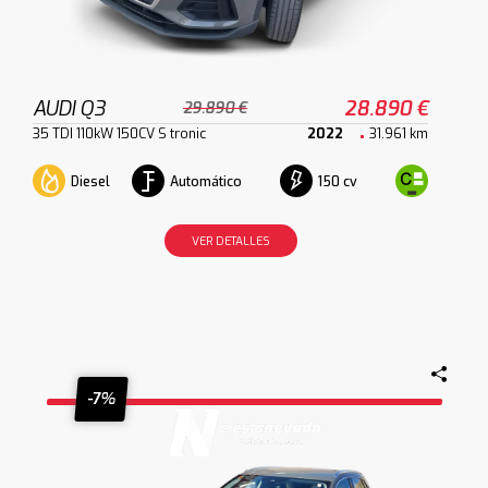
AUDI Q3
28.890 €
29.890 €
35 TDI 110kW 150CV S tronic
2022
31.961 km
Diesel
Automático
150 cv
VER DETALLES
-7%