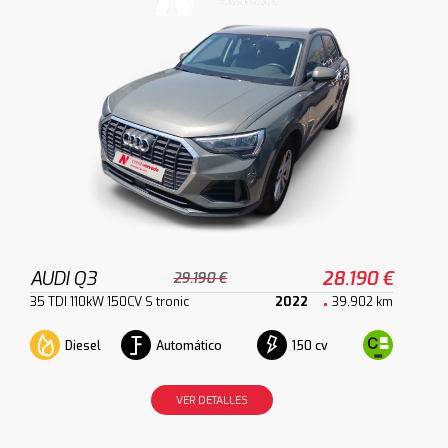
AUDI Q3
28.190 €
29.190 €
35 TDI 110kW 150CV S tronic
2022
39.902 km
Diesel
Automático
150 cv
VER DETALLES