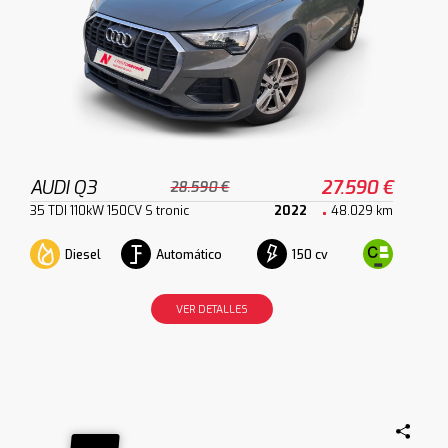
AUDI Q3
27.590 €
28.590 €
35 TDI 110kW 150CV S tronic
2022
48.029 km
Diesel
Automático
150 cv
VER DETALLES