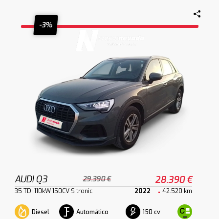
-3%
AUDI Q3
28.390 €
29.390 €
35 TDI 110kW 150CV S tronic
2022
42.520 km
Diesel
Automático
150 cv