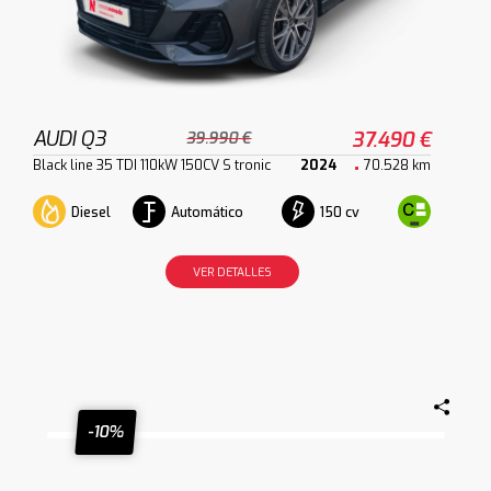
AUDI Q3
37.490 €
39.990 €
Black line 35 TDI 110kW 150CV S tronic
2024
70.528 km
Diesel
Automático
150 cv
VER DETALLES
-10%