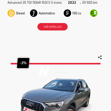
Advanced 35 TDI 110kW 150CV S tronic
2022
39.900 km
Diesel
Automático
150 cv
VER DETALLES
-3%