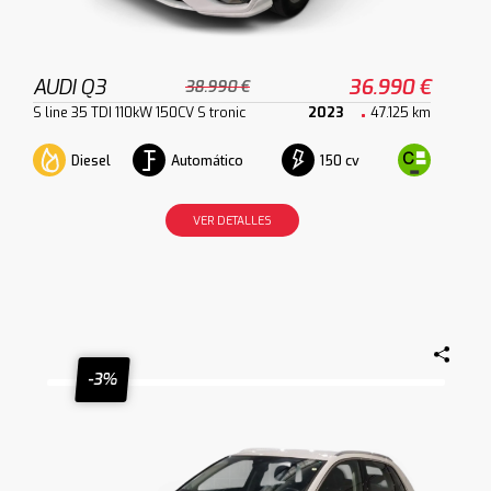
AUDI Q3
36.990 €
38.990 €
S line 35 TDI 110kW 150CV S tronic
2023
47.125 km
Diesel
Automático
150 cv
VER DETALLES
-3%