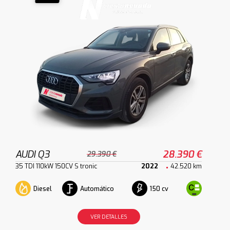
AUDI Q3
28.390 €
29.390 €
35 TDI 110kW 150CV S tronic
2022
42.520 km
Diesel
Automático
150 cv
VER DETALLES