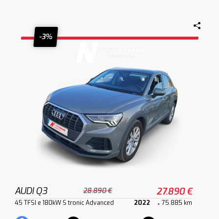
-3%
AUDI Q3
27.890 €
28.890 €
45 TFSI e 180kW S tronic Advanced
2022
75.885 km