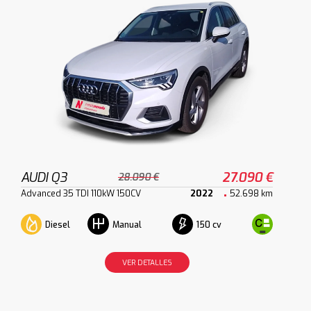
AUDI Q3
27.090 €
28.090 €
Advanced 35 TDI 110kW 150CV
2022
52.698 km
Diesel
150 cv
Manual
VER DETALLES