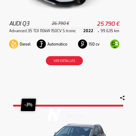
AUDI Q3
25.790 €
26.790 €
Advanced 35 TDI 110kW 150CV S tronic
2022
99.635 km
Diesel
Automático
150 cv
VER DETALLES
-3%