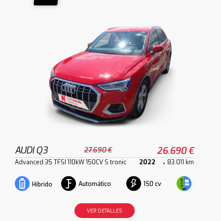
AUDI Q3
26.690 €
27.690 €
Advanced 35 TFSI 110kW 150CV S tronic
2022
83.011 km
Automático
150 cv
Híbrido
VER DETALLES