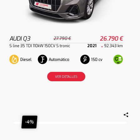
AUDI Q3
26.790 €
27.790 €
S line 35 TDI 110kW 150CV S tronic
2021
92.343 km
Diesel
Automático
150 cv
VER DETALLES
-4%