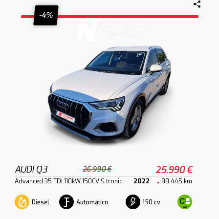
-4%
AUDI Q3
25.990 €
26.990 €
Advanced 35 TDI 110kW 150CV S tronic
2022
88.445 km
Diesel
Automático
150 cv