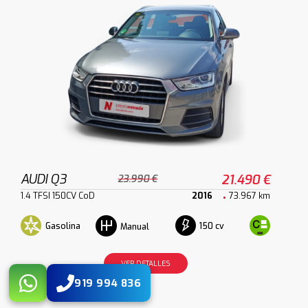
AUDI Q3
21.490 €
23.990 €
1.4 TFSI 150CV CoD
2016
73.967 km
Gasolina
150 cv
Manual
VER DETALLES
919 994 836