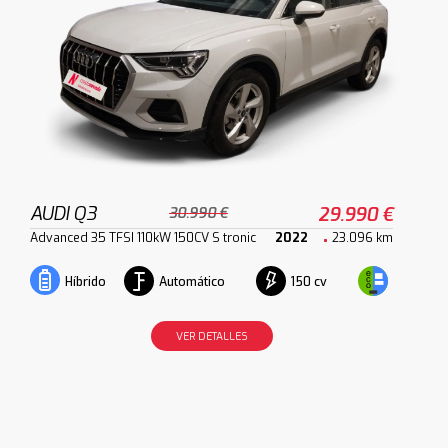
AUDI Q3
29.990 €
30.990 €
Advanced 35 TFSI 110kW 150CV S tronic
2022
23.096 km
Automático
150 cv
Híbrido
VER DETALLES