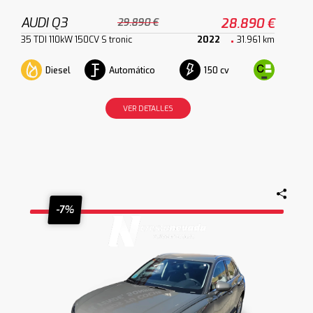
AUDI Q3
28.890 €
29.890 €
35 TDI 110kW 150CV S tronic
2022
31.961 km
Diesel
Automático
150 cv
VER DETALLES
-7%