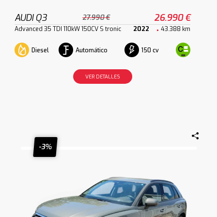
AUDI Q3
26.990 €
27.990 €
Advanced 35 TDI 110kW 150CV S tronic
2022
43.388 km
Diesel
Automático
150 cv
VER DETALLES
-3%