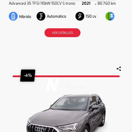
Advanced 35 TFSI 110kW 150CV S tronic
2021
80.760 km
Automático
150 cv
Híbrido
VER DETALLES
-4%