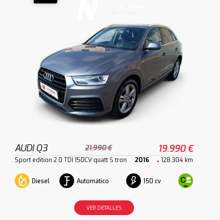
AUDI Q3
19.990 €
21.990 €
Sport edition 2.0 TDI 150CV quatt S tron
2016
128.304 km
Diesel
Automático
150 cv
VER DETALLES