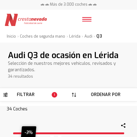
📍 Centros en toda España ⭐
🚗 🚗 Más de 3.000 coches 🚗 🚗
📍 Centros en toda España ⭐
Q3
Inicio
Coches de segunda mano
Lérida
Audi
Audi Q3 de ocasión en Lérida
Selección de nuestros mejores vehículos, revisados y
garantizados.
34 resultados
FILTRAR
ORDENAR POR
1
34
Coches
-3%