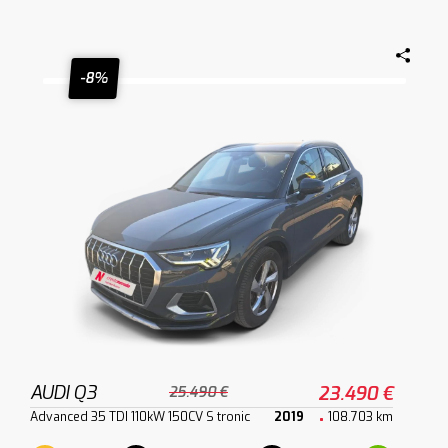
-8%
AUDI Q3
23.490 €
25.490 €
Advanced 35 TDI 110kW 150CV S tronic
2019
108.703 km