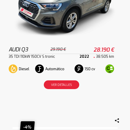
AUDI Q3
28.190 €
29.190 €
35 TDI 110kW 150CV S tronic
2022
38.505 km
Diesel
Automático
150 cv
VER DETALLES
-4%