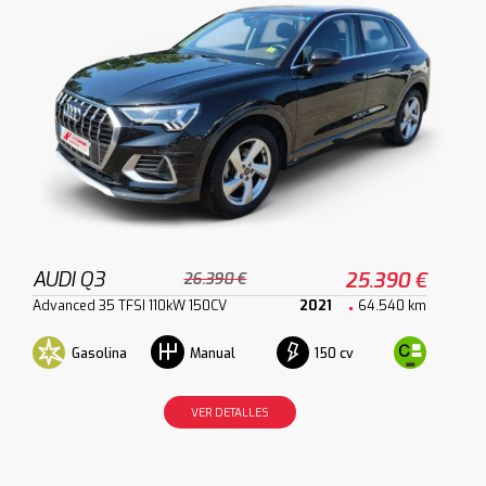
AUDI Q3
25.390 €
26.390 €
Advanced 35 TFSI 110kW 150CV
2021
64.540 km
Gasolina
150 cv
Manual
VER DETALLES