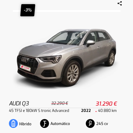
-3%
AUDI Q3
31.290 €
32.290 €
45 TFSI e 180kW S tronic Advanced
2022
40.880 km
Automático
245 cv
Híbrido