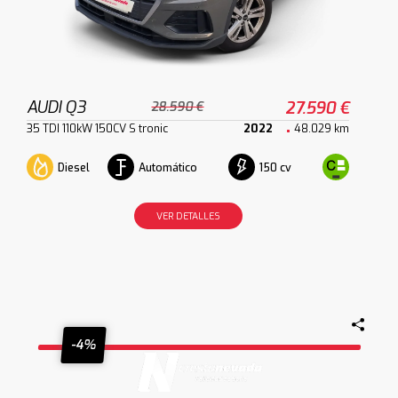
AUDI Q3
27.590 €
28.590 €
35 TDI 110kW 150CV S tronic
2022
48.029 km
Diesel
Automático
150 cv
VER DETALLES
-4%