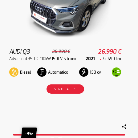
AUDI Q3
26.990 €
28.990 €
Advanced 35 TDI 110kW 150CV S tronic
2021
72.690 km
Diesel
Automático
150 cv
VER DETALLES
-9%