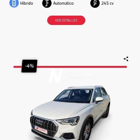
Automático
245 cv
Híbrido
VER DETALLES
-4%