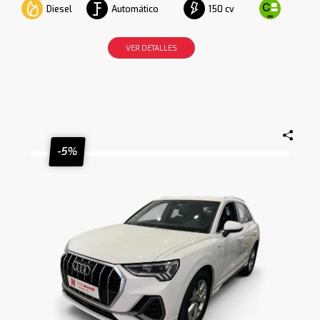
Diesel
Automático
150 cv
VER DETALLES
-5%