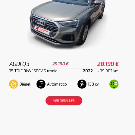
AUDI Q3
28.190 €
29.190 €
35 TDI 110kW 150CV S tronic
2022
39.902 km
Diesel
Automático
150 cv
VER DETALLES