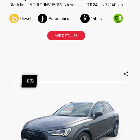
Black line 35 TDI 110kW 150CV S tronic
2024
72.148 km
Diesel
Automático
150 cv
VER DETALLES
-6%