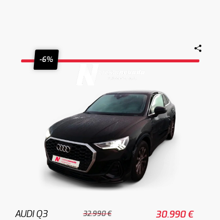
-6%
AUDI Q3
30.990 €
32.990 €