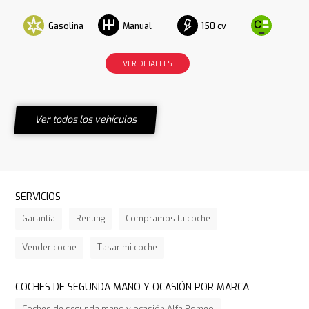
Gasolina
150 cv
Manual
VER DETALLES
Ver todos los vehículos
SERVICIOS
Garantía
Renting
Compramos tu coche
Vender coche
Tasar mi coche
COCHES DE SEGUNDA MANO Y OCASIÓN POR MARCA
Coches de segunda mano y ocasión Alfa Romeo