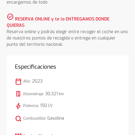
encargamos de todo
check_circle
RESERVA ONLINE y te lo ENTREGAMOS DONDE
QUIERAS
Reserva online y podrás elegir entre recoger el coche en uno
de nuestros puntos de recogida o entrega en cualquier
punto del territorio nacional.
Especificaciones
calendar_today
2023
Año:
30.321
Kilometraje:
km
bolt
150
Potencia:
CV
comic_bubble
Gasolina
Combustible: