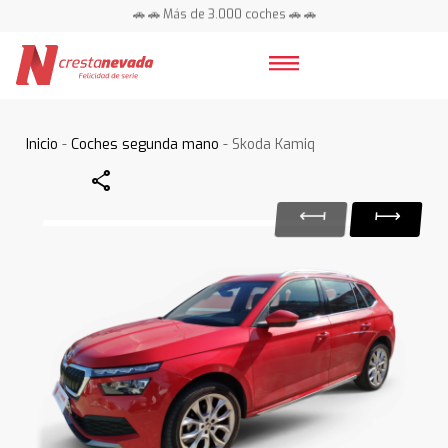
🚗 🚗 Más de 3.000 coches 🚗 🚗
📍 Centros en toda España ⭐
Inicio
-
Coches segunda mano
- Skoda Kamiq
Share