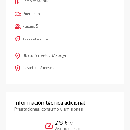
auto_transmission
Manual
Cambio:
5
Puertas:
group
5
Plazas:
nest_eco_leaf
C
Etiqueta DGT:
location_on
Velez Malaga
Ubicación:
local_police
12
Garantía:
meses
Información técnica adicional
Prestaciones, consumo y emisiones
219 km
speed
Velocidad máxima