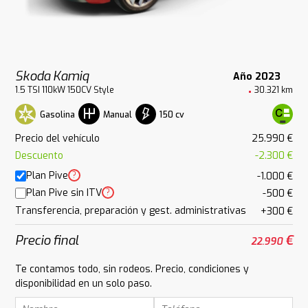
Skoda Kamiq
Año 2023
1.5 TSI 110kW 150CV Style
30.321 km
Gasolina
150 cv
Manual
Precio del vehículo
25.990 €
Descuento
-2.300 €
Plan Pive
?
-1.000 €
Plan Pive sin ITV
?
-500 €
Transferencia, preparación y gest. administrativas
+300 €
Precio final
€
22.990
Te contamos todo, sin rodeos. Precio, condiciones y
disponibilidad en un solo paso.