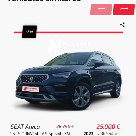
-7%
SEAT Ateca
25.000 €
26.750 €
1.5 TSI 110kW 150CV StSp Style XM
2023
36.954 km