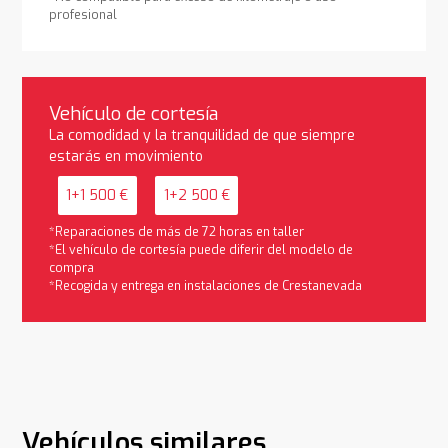
profesional
Vehículo de cortesía
La comodidad y la tranquilidad de que siempre
estarás en movimiento
1+1 500 €
1+2 500 €
*Reparaciones de más de 72 horas en taller
*El vehículo de cortesía puede diferir del modelo de
compra
*Recogida y entrega en instalaciones de Crestanevada
Vehículos similares