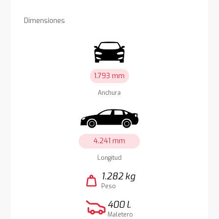
Dimensiones
1.793 mm
Anchura
4.241 mm
Longitud
1.282 kg
weight
Peso
400 l.
Maletero