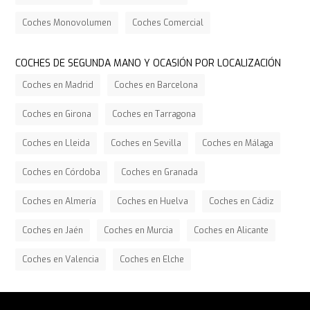
Coches Monovolumen
Coches Comercial
COCHES DE SEGUNDA MANO Y OCASIÓN POR LOCALIZACIÓN
Coches en Madrid
Coches en Barcelona
Coches en Girona
Coches en Tarragona
Coches en Lleida
Coches en Sevilla
Coches en Málaga
Coches en Córdoba
Coches en Granada
Coches en Almería
Coches en Huelva
Coches en Cádiz
Coches en Jaén
Coches en Murcia
Coches en Alicante
Coches en Valencia
Coches en Elche