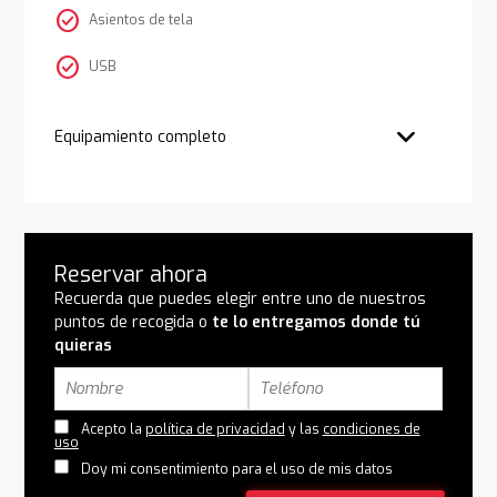
check_circle
Asientos de tela
check_circle
USB
Equipamiento completo
Reservar ahora
Recuerda que puedes elegir entre uno de nuestros
puntos de recogida o
te lo entregamos donde tú
quieras
Acepto la
política de privacidad
y las
condiciones de
uso
Doy mi consentimiento para el uso de mis datos