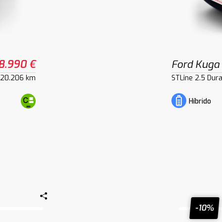
8.990 €
Ford Kuga
120.206 km
STLine 2.5 Dur
Híbrido
-10%