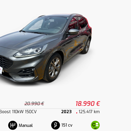
18.990 €
20.990 €
oBoost 110kW 150CV
2023
125.417 km
151 cv
Manual