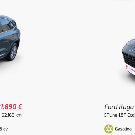
1.890 €
Ford Kuga
62.160 km
STLine 1.5T Ec
5 cv
Gasolina