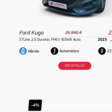
Ford Kuga
2
25.990 €
STLine 2.5 Duratec PHEV 165kW Auto
2023
Automático
22
Híbrido
VER DETALLES
-4%