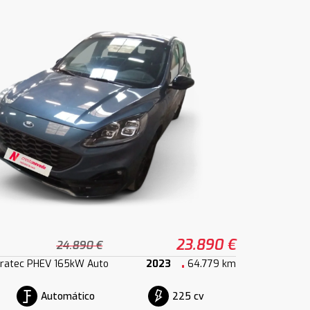
23.890 €
24.890 €
uratec PHEV 165kW Auto
2023
64.779 km
Automático
225 cv