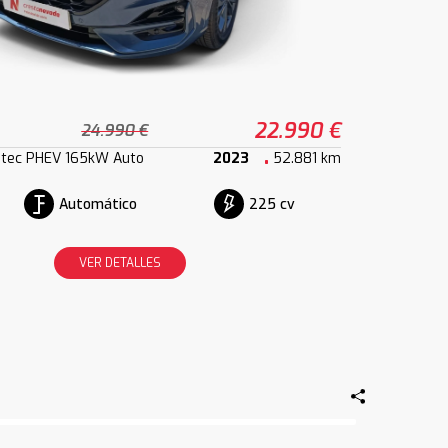
22.990 €
24.990 €
atec PHEV 165kW Auto
2023
52.881 km
Automático
225 cv
VER DETALLES