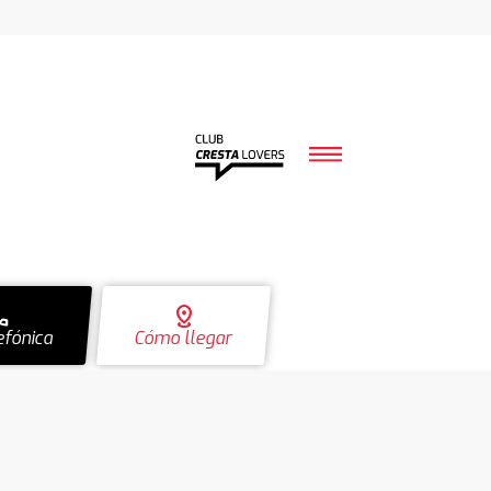
ll
distance
efónica
Cómo llegar