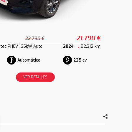
21.790 €
22.790 €
atec PHEV 165kW Auto
2024
82.312 km
Automático
225 cv
VER DETALLES