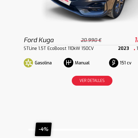
Ford Kuga
1
20.990 €
STLine 1.5T EcoBoost 110kW 150CV
2023
Gasolina
151 cv
Manual
VER DETALLES
-4%