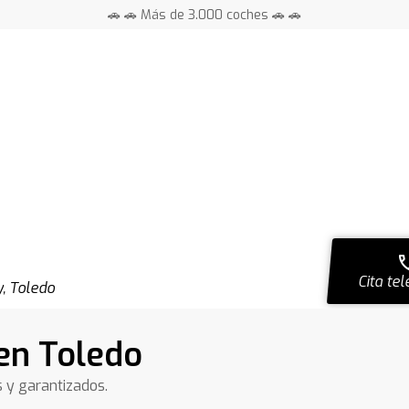
🚗 🚗 Más de 3.000 coches 🚗 🚗
📍 Centros en toda España ⭐
ca
Cita tel
y, Toledo
en Toledo
s y garantizados.