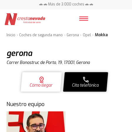
🚗 🚗 Más de 3.000 coches 🚗 🚗
📍 Centros en toda España ⭐
Mokka
Inicio
Coches de segunda mano
Gerona
Opel
gerona
Carrer Bonastruc de Porta, 19, 17001, Gerona
distance
call
Cómo llegar
Cita telefónica
Nuestro equipo