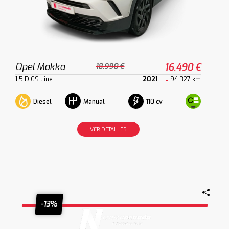
Opel Mokka
16.490 €
18.990 €
1.5 D GS Line
2021
94.327 km
Diesel
110 cv
Manual
VER DETALLES
-13%