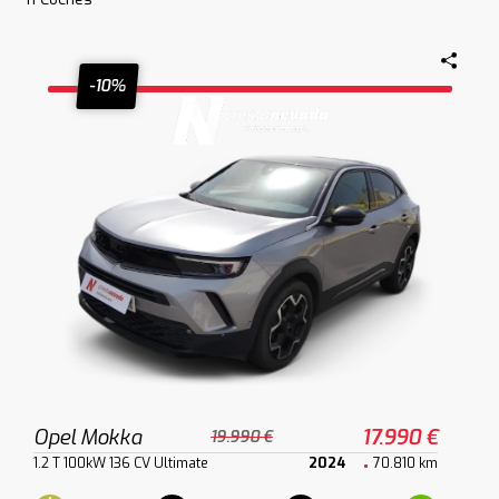
-10%
Opel Mokka
17.990 €
19.990 €
1.2 T 100kW 136 CV Ultimate
2024
70.810 km