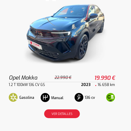
Opel Mokka
19.990 €
22.990 €
1.2 T 100kW 136 CV GS
2023
16.658 km
Gasolina
136 cv
Manual
VER DETALLES