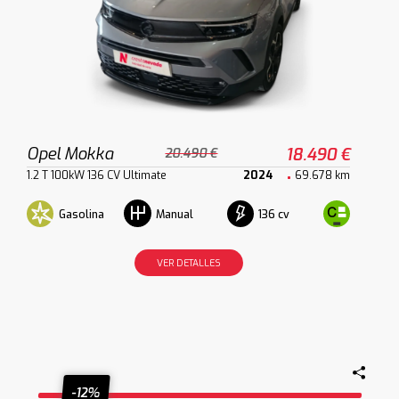
Opel Mokka
18.490 €
20.490 €
1.2 T 100kW 136 CV Ultimate
2024
69.678 km
Gasolina
136 cv
Manual
VER DETALLES
-12%