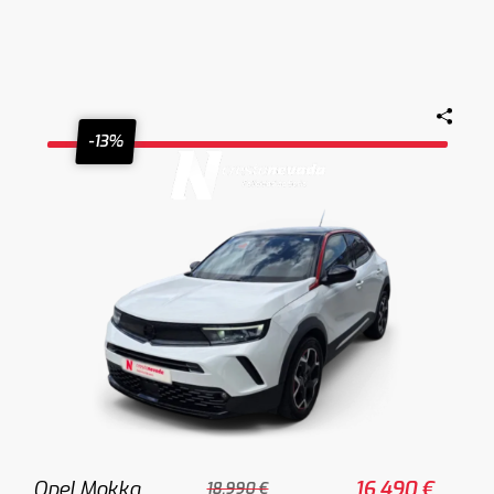
-13%
Opel Mokka
16.490 €
18.990 €