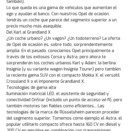
también).
Lo que queda es una gama de vehículos que aumentan el
ego y ayudan al banco. Con nuestros Opel de ocasión,
tendrás un coche que parece del segmento superior a un
precio mucho más asequible.
Del Karl al Grandland X
¿Un coche urbano? ¿Un vagón? ¿Un todoterreno? La oferta
de Opel de ocasión es, sobre todo, sorprendentemente
amplia. En el pasado, conocíamos Opel principalmente a
través de los exitosos Corsa y Astra, pero ahora te
sorprenderán los coches urbanos Karl y Adam, la berlina
Insignia (y su variante wagon Insignia Tourer) pero también
la reciente gama SUV con el compacto Mokka X, el versátil
Crossland X o el imponente Grandland X.
Tecnologías de gama alta
Iluminación matricial LED, el asistente de seguridad y
conectividad OnStar (incluido un punto de acceso wi-fi), pero
también motores tan fiables como eficientes... Las
tecnologías de la marca de Rüsselsheim parecen proceder
del segmento superior. Tomemos como ejemplo el Astra, el
popular utilitario compacto ofrece hasta 160 CV en diésel y
200 CV en gasolina en combinación con transmisiones