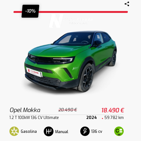
-10%
Opel Mokka
18.490 €
20.490 €
1.2 T 100kW 136 CV Ultimate
2024
59.782 km
Gasolina
136 cv
Manual