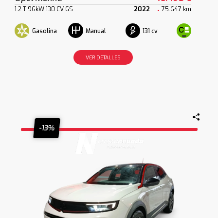
1.2 T 96kW 130 CV GS
2022
75.647 km
Gasolina
131 cv
Manual
VER DETALLES
-13%