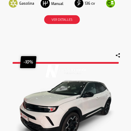
Gasolina
136 cv
Manual
VER DETALLES
-10%