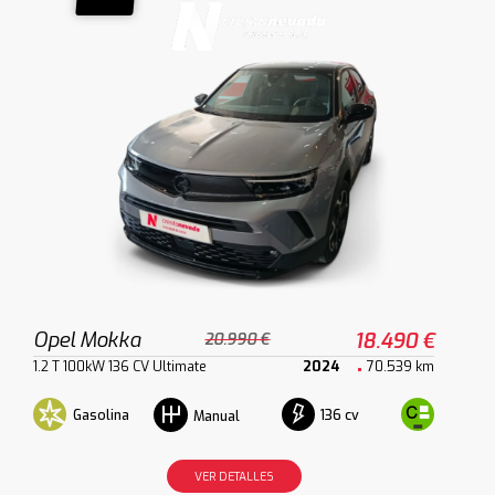
Opel Mokka
18.490 €
20.990 €
1.2 T 100kW 136 CV Ultimate
2024
70.539 km
Gasolina
136 cv
Manual
VER DETALLES