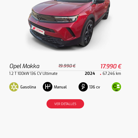
Opel Mokka
17.990 €
19.990 €
1.2 T 100kW 136 CV Ultimate
2024
67.246 km
Gasolina
136 cv
Manual
VER DETALLES