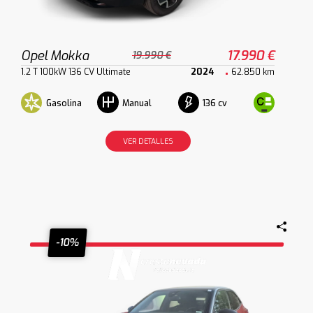
Opel Mokka
17.990 €
19.990 €
1.2 T 100kW 136 CV Ultimate
2024
62.850 km
Gasolina
136 cv
Manual
VER DETALLES
-10%