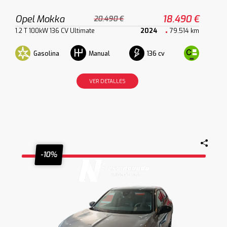
Opel Mokka
18.490 €
20.490 €
1.2 T 100kW 136 CV Ultimate
2024
79.514 km
Gasolina
136 cv
Manual
VER DETALLES
-10%