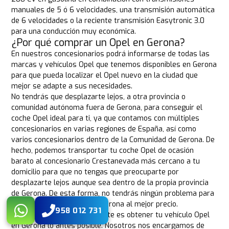
manuales de 5 ó 6 velocidades, una transmisión automática
de 6 velocidades o la reciente transmisión Easytronic 3.0
para una conducción muy económica.
¿Por qué comprar un Opel en Gerona?
En nuestros concesionarios podrá informarse de todas las
marcas y vehículos Opel que tenemos disponibles en Gerona
para que pueda localizar el Opel nuevo en la ciudad que
mejor se adapte a sus necesidades.
No tendrás que desplazarte lejos, a otra provincia o
comunidad autónoma fuera de Gerona, para conseguir el
coche Opel ideal para ti, ya que contamos con múltiples
concesionarios en varias regiones de España, así como
varios concesionarios dentro de la Comunidad de Gerona. De
hecho, podemos transportar tu coche Opel de ocasión
barato al concesionario Crestanevada más cercano a tu
domicilio para que no tengas que preocuparte por
desplazarte lejos aunque sea dentro de la propia provincia
de Gerona. De esta forma, no tendrás ningún problema para
comprar tu coche Opel en Gerona al mejor precio.
958 012 731
Lo único que debe preocuparte es obtener tu vehículo Opel
en Gerona lo antes posible. Nosotros nos encargamos de