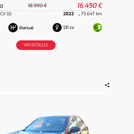
a
16.490 €
18.990 €
 CV GS
2022
75.647 km
131 cv
Manual
VER DETALLES