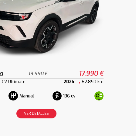
a
17.990 €
19.990 €
6 CV Ultimate
2024
62.850 km
136 cv
Manual
VER DETALLES