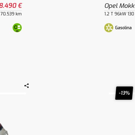
8.490 €
Opel Mokk
70.539 km
1.2 T 96kW 130
Gasolina
-13%