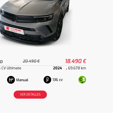
a
18.490 €
20.490 €
6 CV Ultimate
2024
69.678 km
136 cv
Manual
VER DETALLES