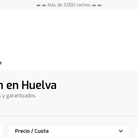
🚗 🚗 Más de 3.000 coches 🚗 🚗
📍 Centros en toda España ⭐
a
n en Huelva
s y garantizados.
Precio / Cuota