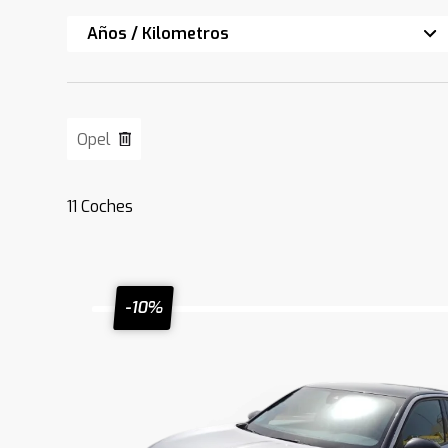
Años / Kilometros
Opel
11
Coches
-10%