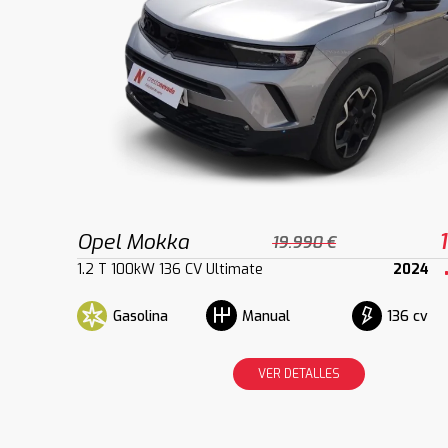
Opel Mokka
19.990 €
1.2 T 100kW 136 CV Ultimate
2024
Gasolina
136 cv
Manual
VER DETALLES