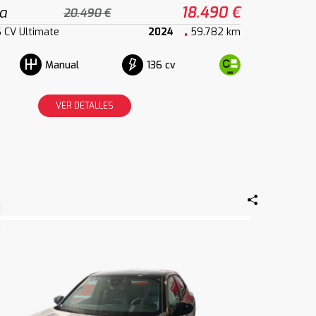
a
18.490 €
20.490 €
6 CV Ultimate
2024
59.782 km
136 cv
Manual
VER DETALLES