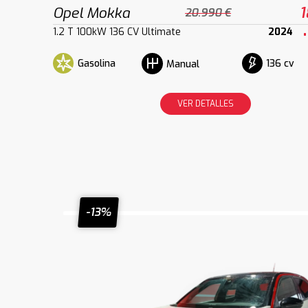
Opel Mokka
1
20.990 €
1.2 T 100kW 136 CV Ultimate
2024
Gasolina
136 cv
Manual
VER DETALLES
-13%