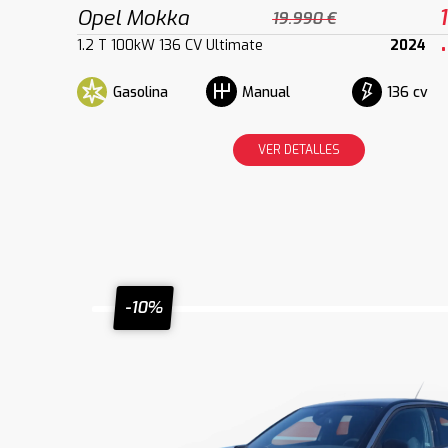
Opel Mokka
19.990 €
1.2 T 100kW 136 CV Ultimate
2024
Gasolina
136 cv
Manual
VER DETALLES
-10%