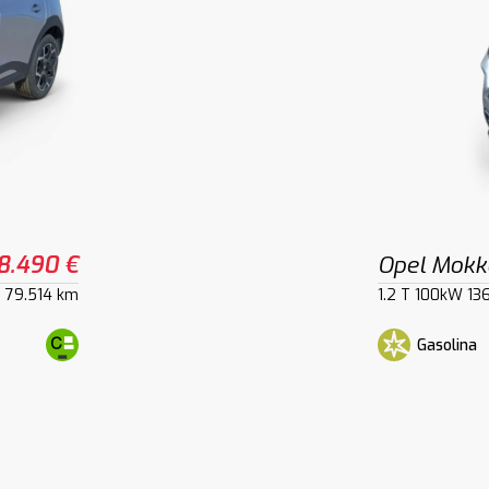
8.490 €
Opel Mokk
79.514 km
1.2 T 100kW 13
Gasolina