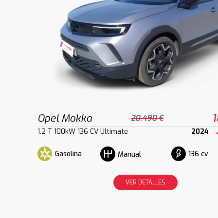
Opel Mokka
1
20.490 €
1.2 T 100kW 136 CV Ultimate
2024
Gasolina
136 cv
Manual
VER DETALLES