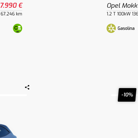
17.990 €
Opel Mokk
67.246 km
1.2 T 100kW 13
Gasolina
-10%