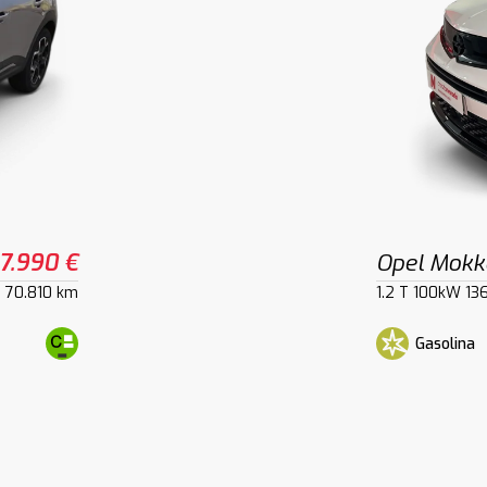
17.990 €
Opel Mokk
70.810 km
1.2 T 100kW 13
Gasolina