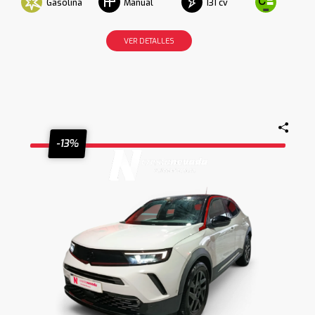
Gasolina
131 cv
Manual
VER DETALLES
-13%