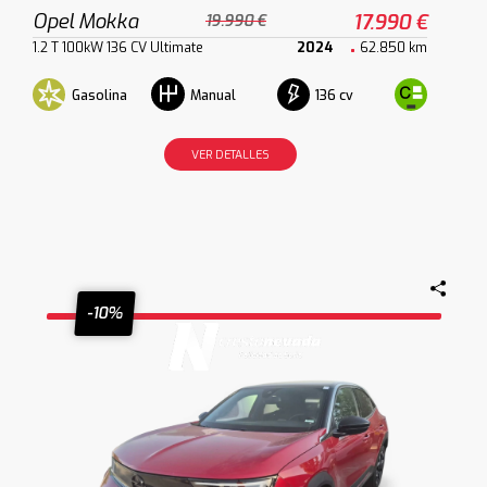
Opel Mokka
17.990 €
19.990 €
1.2 T 100kW 136 CV Ultimate
2024
62.850 km
Gasolina
136 cv
Manual
VER DETALLES
-10%