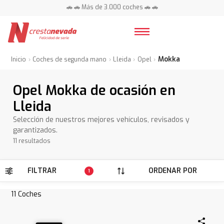
🚗 🚗 Más de 3.000 coches 🚗 🚗
📍 Centros en toda España ⭐
Mokka
Inicio
Coches de segunda mano
Lleida
Opel
Opel Mokka de ocasión en
Lleida
Selección de nuestros mejores vehículos, revisados y
garantizados.
11 resultados
FILTRAR
ORDENAR POR
1
11
Coches