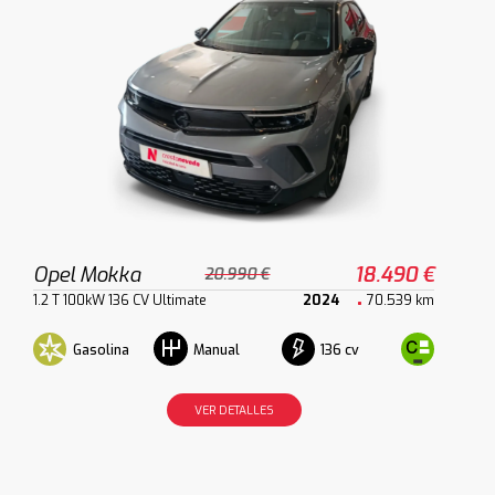
Opel Mokka
18.490 €
20.990 €
1.2 T 100kW 136 CV Ultimate
2024
70.539 km
Gasolina
136 cv
Manual
VER DETALLES