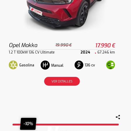
Opel Mokka
17.990 €
19.990 €
1.2 T 100kW 136 CV Ultimate
2024
67.246 km
Gasolina
136 cv
Manual
VER DETALLES
-10%