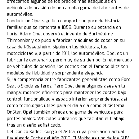
ofrecemos algunos de los precios más asequibles en
vehículos de ocasión de una amplia gama de fabricantes de
automóviles.
Conducir un Opel significa compartir un poco de historia
familiar que se remonta a 1858. Durante su estancia en
París, Adam Opel observó el invento de Barthélémy
Thimonnier y se puso a fabricar máquinas de coser en su
casa de Rüsselsheim. Siguieron las bicicletas, las
motocicletas y, a partir de 1911, los automóviles. Opel es un
fabricante centenario, pero muy de su tiempo. En el mercado
de vehículos de ocasión, los coches con el famoso blitz son
modelos de fiabilidad y sorprendente elegancia.
Sí, la competencia entre fabricantes generalistas como Ford,
Seat o Skoda es feroz. Pero Opel tiene algunos ases en la
manga: motores eficientes para mantener los costes bajo
control, funcionalidad y espacio interior sorprendentes, así
como tecnologías útiles para el día a día como el sistema
OnStar. Opel también ofrece una gama de vehículos para
profesionales. Vehículos utilitarios que facilitan el trabajo
tras un diseño sofisticado.
Del icónico Kadett surgió el Astra, cuya generación actual
fue elegida Coche del Año 2016. El Mokka es uno de los SUV