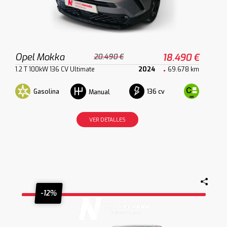
Opel Mokka
18.490 €
20.490 €
1.2 T 100kW 136 CV Ultimate
2024
69.678 km
Gasolina
136 cv
Manual
VER DETALLES
-12%