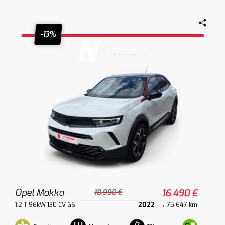
-13%
Opel Mokka
16.490 €
18.990 €
1.2 T 96kW 130 CV GS
2022
75.647 km