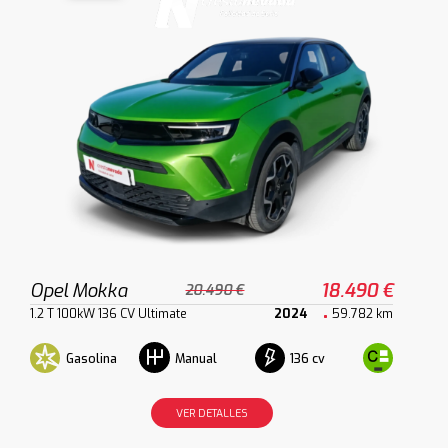
Opel Mokka
18.490 €
20.490 €
1.2 T 100kW 136 CV Ultimate
2024
59.782 km
Gasolina
136 cv
Manual
VER DETALLES