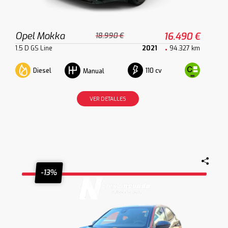
Opel Mokka
16.490 €
18.990 €
1.5 D GS Line
2021
94.327 km
Diesel
110 cv
Manual
VER DETALLES
-13%