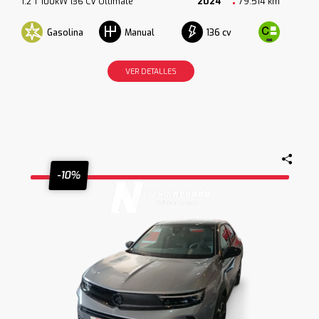
1.2 T 100kW 136 CV Ultimate
2024
79.514 km
Gasolina
136 cv
Manual
VER DETALLES
-10%