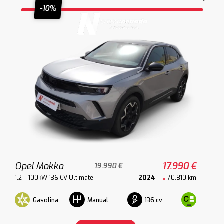
-10%
Opel Mokka
17.990 €
19.990 €
1.2 T 100kW 136 CV Ultimate
2024
70.810 km
Gasolina
136 cv
Manual