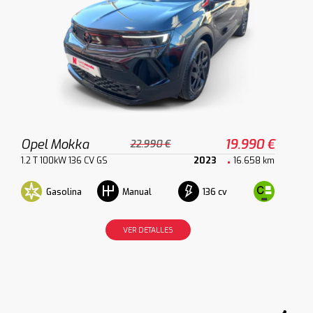
Opel Mokka
19.990 €
22.990 €
1.2 T 100kW 136 CV GS
2023
16.658 km
Gasolina
136 cv
Manual
VER DETALLES