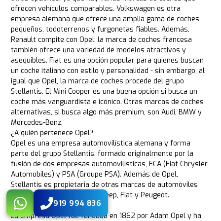
ofrecen vehículos comparables. Volkswagen es otra
empresa alemana que ofrece una amplia gama de coches
pequeños, todoterrenos y furgonetas fiables. Además,
Renault compite con Opel: la marca de coches francesa
también ofrece una variedad de modelos atractivos y
asequibles. Fiat es una opción popular para quienes buscan
un coche italiano con estilo y personalidad - sin embargo, al
igual que Opel, la marca de coches procede del grupo
Stellantis. El Mini Cooper es una buena opción si busca un
coche más vanguardista e icónico. Otras marcas de coches
alternativas, si busca algo más premium, son Audi, BMW y
Mercedes-Benz.
¿A quién pertenece Opel?
Opel es una empresa automovilística alemana y forma
parte del grupo Stellantis, formado originalmente por la
fusión de dos empresas automovilísticas, FCA (Fiat Chrysler
Automobiles) y PSA (Groupe PSA). Además de Opel,
Stellantis es propietaria de otras marcas de automóviles
como Alfa Romeo, Chrysler, Jeep, Fiat y Peugeot.
919 994 836
¿De dónde procede Opel?
La empresa Opel fue fundada en 1862 por Adam Opel y ha