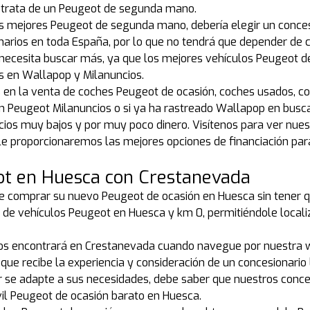
se trata de un Peugeot de segunda mano.
os mejores Peugeot de segunda mano, debería elegir un conce
arios en toda España, por lo que no tendrá que depender de 
 necesita buscar más, ya que los mejores vehículos Peugeot d
es en Wallapop y Milanuncios.
os en la venta de coches Peugeot de ocasión, coches usados, 
 Peugeot Milanuncios o si ya ha rastreado Wallapop en busca 
recios muy bajos y por muy poco dinero. Visítenos para ver nue
 proporcionaremos las mejores opciones de financiación par
t en Huesca con Crestanevada
re comprar su nuevo Peugeot de ocasión en Huesca sin tener qu
 de vehículos Peugeot en Huesca y km 0, permitiéndole loca
os encontrará en Crestanevada cuando navegue por nuestra w
 que recibe la experiencia y consideración de un concesionario 
r se adapte a sus necesidades, debe saber que nuestros conce
il Peugeot de ocasión barato en Huesca.