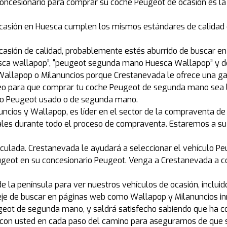
concesionario para comprar su coche Peugeot de ocasión es la
casión en Huesca cumplen los mismos estándares de calidad 
ocasión de calidad, probablemente estés aburrido de buscar e
ca wallapop”, “peugeot segunda mano Huesca Wallapop” y de
lapop o Milanuncios porque Crestanevada le ofrece una gara
o para que comprar tu coche Peugeot de segunda mano sea lo
ulo Peugeot usado o de segunda mano.
ncios y Wallapop, es líder en el sector de la compraventa de 
nales durante todo el proceso de compraventa. Estaremos a su
culada. Crestanevada le ayudará a seleccionar el vehículo Pe
ugeot en su concesionario Peugeot. Venga a Crestanevada a c
de la península para ver nuestros vehículos de ocasión, inclu
eje de buscar en páginas web como Wallapop y Milanuncios i
eot de segunda mano, y saldrá satisfecho sabiendo que ha 
con usted en cada paso del camino para asegurarnos de que