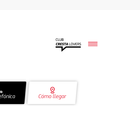
ll
distance
efónica
Cómo llegar