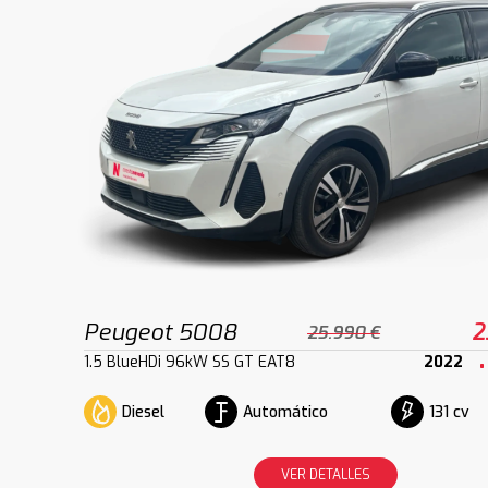
Peugeot 5008
2
25.990 €
1.5 BlueHDi 96kW SS GT EAT8
2022
Diesel
Automático
131 cv
VER DETALLES