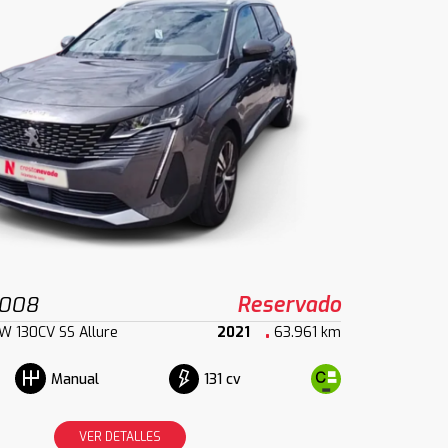
5008
Reservado
kW 130CV SS Allure
2021
63.961 km
131 cv
Manual
VER DETALLES