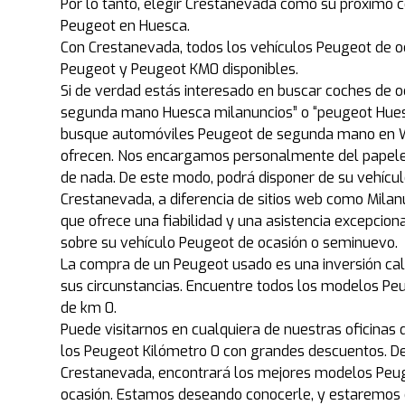
Por lo tanto, elegir Crestanevada como su próximo 
Peugeot en Huesca.
Con Crestanevada, todos los vehículos Peugeot de o
Peugeot y Peugeot KM0 disponibles.
Si de verdad estás interesado en buscar coches de 
segunda mano Huesca milanuncios” o “peugeot Hues
busque automóviles Peugeot de segunda mano en Wal
ofrecen. Nos encargamos personalmente del papele
de nada. De este modo, podrá disponer de su vehíc
Crestanevada, a diferencia de sitios web como Milanu
que ofrece una fiabilidad y una asistencia excepcio
sobre su vehículo Peugeot de ocasión o seminuevo.
La compra de un Peugeot usado es una inversión cal
sus circunstancias. Encuentre todos los modelos Pe
de km 0.
Puede visitarnos en cualquiera de nuestras oficinas 
los Peugeot Kilómetro 0 con grandes descuentos. D
Crestanevada, encontrará los mejores modelos Peug
ocasión. Estamos deseando conocerle, y estaremos 