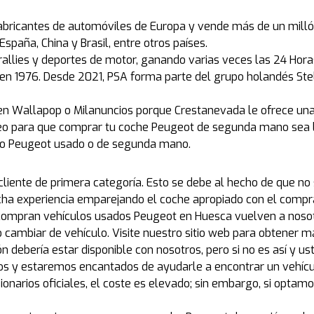
 fabricantes de automóviles de Europa y vende más de un milló
España, China y Brasil, entre otros países.
allies y deportes de motor, ganando varias veces las 24 Hor
en 1976. Desde 2021, PSA forma parte del grupo holandés Stell
Wallapop o Milanuncios porque Crestanevada le ofrece una g
o para que comprar tu coche Peugeot de segunda mano sea lo
ulo Peugeot usado o de segunda mano.
 cliente de primera categoría. Esto se debe al hecho de que 
a experiencia emparejando el coche apropiado con el compra
 compran vehículos usados Peugeot en Huesca vuelven a nos
cambiar de vehículo. Visite nuestro sitio web para obtener m
ión debería estar disponible con nosotros, pero si no es así 
os y estaremos encantados de ayudarle a encontrar un vehíc
onarios oficiales, el coste es elevado; sin embargo, si optamo