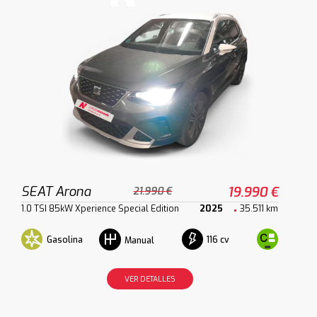
SEAT Arona
19.990 €
21.990 €
1.0 TSI 85kW Xperience Special Edition
2025
35.511 km
Gasolina
116 cv
Manual
VER DETALLES