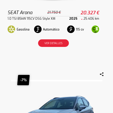
SEAT Arona
20.327 €
21.750 €
1.0 TSI 85kW 115CV DSG Style XM
2025
25.406 km
Gasolina
Automático
115 cv
VER DETALLES
-7%