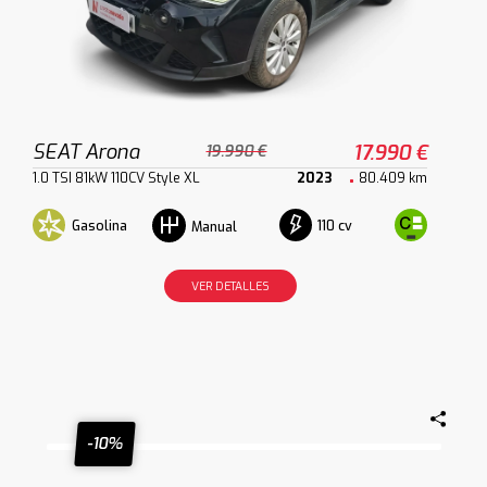
SEAT Arona
17.990 €
19.990 €
1.0 TSI 81kW 110CV Style XL
2023
80.409 km
Gasolina
110 cv
Manual
VER DETALLES
-10%