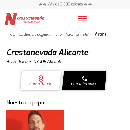
📍 Centros en toda España ⭐
🚗 🚗 Más de 3.000 coches 🚗 🚗
📍 Centros en toda España ⭐
Arona
Inicio
Coches de segunda mano
Alicante
SEAT
Crestanevada Alicante
Av. Zodiaco, 6, 03006 Alicante
distance
call
Cómo llegar
Cita telefónica
Nuestro equipo