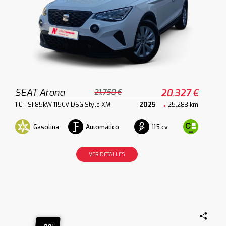
SEAT Arona
20.327 €
21.750 €
1.0 TSI 85kW 115CV DSG Style XM
2025
25.283 km
Gasolina
Automático
115 cv
VER DETALLES