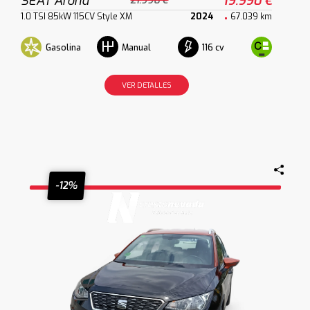
SEAT Arona
19.990 €
21.990 €
1.0 TSI 85kW 115CV Style XM
2024
67.039 km
Gasolina
116 cv
Manual
VER DETALLES
-12%