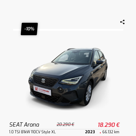
-10%
SEAT Arona
18.290 €
20.290 €
1.0 TSI 81kW 110CV Style XL
2023
66.132 km