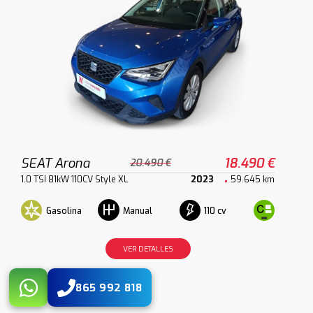
SEAT Arona
18.490 €
20.490 €
1.0 TSI 81kW 110CV Style XL
2023
59.645 km
Gasolina
110 cv
Manual
VER DETALLES
865 992 818