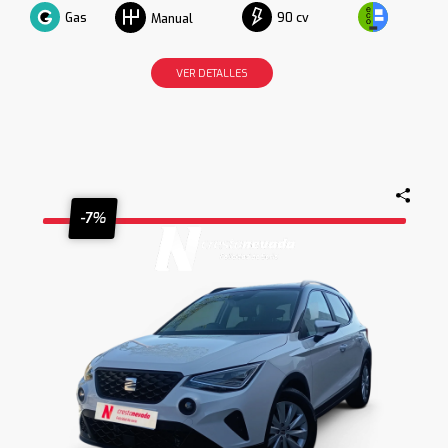
Gas
90 cv
Manual
VER DETALLES
-7%