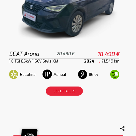
SEAT Arona
18.490 €
20.490 €
1.0 TSI 85kW 115CV Style XM
2024
71.549 km
Gasolina
116 cv
Manual
VER DETALLES
-12%