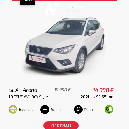
SEAT Arona
14.990 €
16.990 €
1.0 TSI 81kW 110CV Style
2021
96.551 km
Gasolina
110 cv
Manual
VER DETALLES