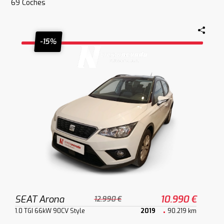
69
Coches
-15%
SEAT Arona
10.990 €
12.990 €
1.0 TGI 66kW 90CV Style
2019
90.219 km