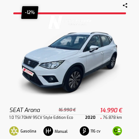
-12%
SEAT Arona
14.990 €
16.990 €
1.0 TSI 70kW 95CV Style Edition Eco
2020
76.878 km
Gasolina
116 cv
Manual