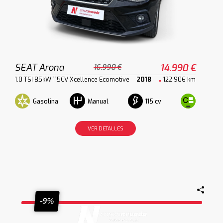
SEAT Arona
14.990 €
16.990 €
1.0 TSI 85kW 115CV Xcellence Ecomotive
2018
122.906 km
Gasolina
115 cv
Manual
VER DETALLES
-9%