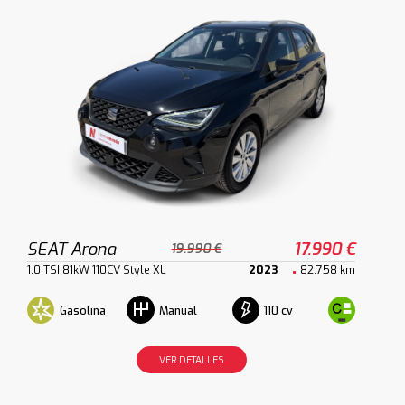
SEAT Arona
17.990 €
19.990 €
1.0 TSI 81kW 110CV Style XL
2023
82.758 km
Gasolina
110 cv
Manual
VER DETALLES