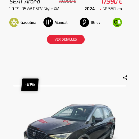
SEAT Arona
17.990 €
19.990 €
1.0 TSI 85kW 115CV Style XM
2024
68.558 km
Gasolina
116 cv
Manual
VER DETALLES
-10%