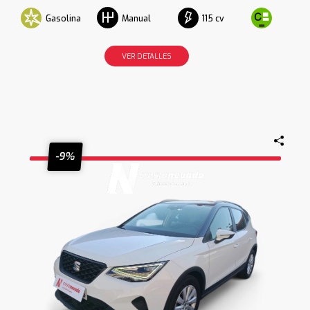
Gasolina
115 cv
Manual
VER DETALLES
-9%