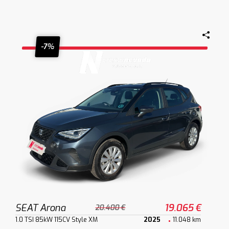
-7%
SEAT Arona
19.065 €
20.400 €
1.0 TSI 85kW 115CV Style XM
2025
11.048 km