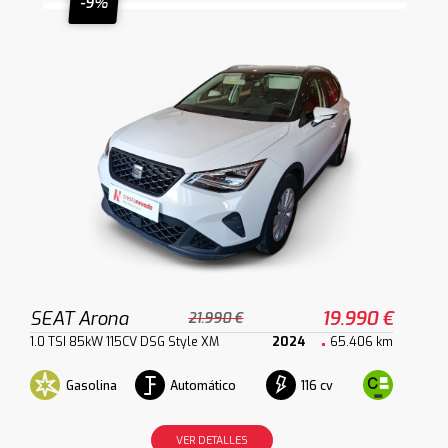
-9%
SEAT Arona
19.990 €
21.990 €
1.0 TSI 85kW 115CV DSG Style XM
2024
65.406 km
Gasolina
Automático
116 cv
VER DETALLES