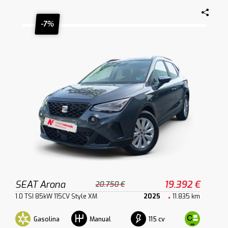
-7%
SEAT Arona
19.392 €
20.750 €
1.0 TSI 85kW 115CV Style XM
2025
11.835 km
Gasolina
115 cv
Manual