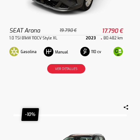
SEAT Arona
17.790 €
19.790 €
1.0 TSI 81kW 110CV Style XL
2023
80.482 km
Gasolina
110 cv
Manual
VER DETALLES
-10%