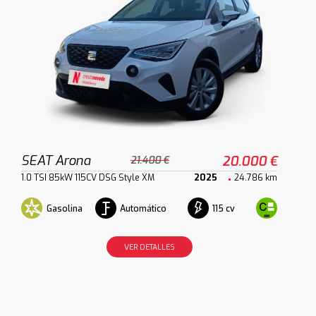
SEAT Arona
20.000 €
21.400 €
1.0 TSI 85kW 115CV DSG Style XM
2025
24.786 km
Gasolina
Automático
115 cv
VER DETALLES