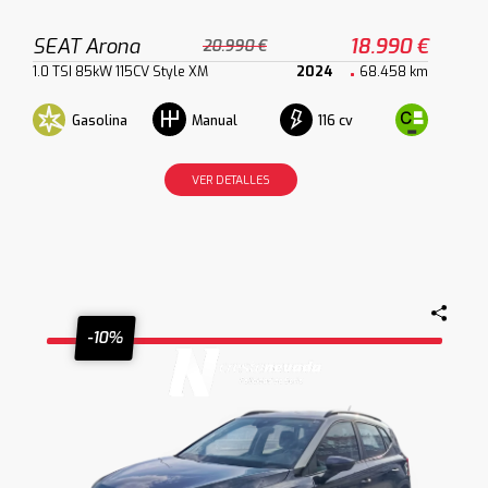
SEAT Arona
18.990 €
20.990 €
1.0 TSI 85kW 115CV Style XM
2024
68.458 km
Gasolina
116 cv
Manual
VER DETALLES
-10%