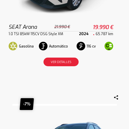
SEAT Arona
19.990 €
21.990 €
1.0 TSI 85kW 115CV DSG Style XM
2024
65.787 km
Gasolina
Automático
116 cv
VER DETALLES
-7%