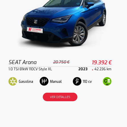
SEAT Arona
19.392 €
20.750 €
1.0 TSI 81kW 110CV Style XL
2023
42.236 km
Gasolina
110 cv
Manual
VER DETALLES