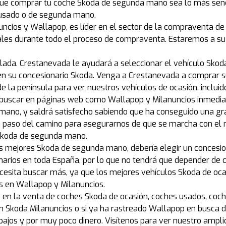
e comprar tu coche Skoda de segunda mano sea lo más sencil
 usado o de segunda mano.
ncios y Wallapop, es líder en el sector de la compraventa de 
nales durante todo el proceso de compraventa. Estaremos a su
lada. Crestanevada le ayudará a seleccionar el vehículo Skod
en su concesionario Skoda. Venga a Crestanevada a comprar s
de la península para ver nuestros vehículos de ocasión, inclui
 buscar en páginas web como Wallapop y Milanuncios inmedia
ano, y saldrá satisfecho sabiendo que ha conseguido una gr
 paso del camino para asegurarnos de que se marcha con el 
n Skoda de segunda mano.
os mejores Skoda de segunda mano, debería elegir un concesi
arios en toda España, por lo que no tendrá que depender de 
ecesita buscar más, ya que los mejores vehículos Skoda de oc
es en Wallapop y Milanuncios.
os en la venta de coches Skoda de ocasión, coches usados, co
Skoda Milanuncios o si ya ha rastreado Wallapop en busca de 
 bajos y por muy poco dinero. Visítenos para ver nuestro ampli