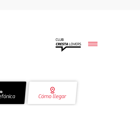
ll
distance
efónica
Cómo llegar