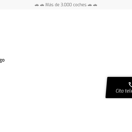
🚗 🚗 Más de 3.000 coches 🚗 🚗
📍 Centros en toda España ⭐
igo
ca
Cita tel