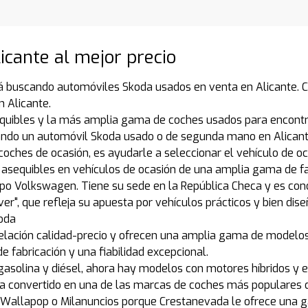
icante al mejor precio
á buscando automóviles Skoda usados en venta en Alicante. Co
 Alicante.
quibles y la más amplia gama de coches usados para encontr
ando un automóvil Skoda usado o de segunda mano en Alicant
coches de ocasión, es ayudarle a seleccionar el vehículo de o
asequibles en vehículos de ocasión de una amplia gama de f
 Volkswagen. Tiene su sede en la República Checa y es conoci
er", que refleja su apuesta por vehículos prácticos y bien dis
koda
relación calidad-precio y ofrecen una amplia gama de modelo
e fabricación y una fiabilidad excepcional.
asolina y diésel, ahora hay modelos con motores híbridos y el
e ha convertido en una de las marcas de coches más populares 
llapop o Milanuncios porque Crestanevada le ofrece una gar