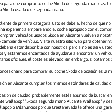
o para que comprar tu coche Skoda de segunda mano sea lo m
ulo Skoda usado o de segunda mano.
 cliente de primera categoría. Esto se debe al hecho de que 
a experiencia emparejando el coche apropiado con el compra
 compran vehículos usados Skoda en Alicante vuelven a noso
cambiar de vehículo. Visite nuestro sitio web para obtener m
n debería estar disponible con nosotros, pero si no es así y 
os y estaremos encantados de ayudarle a encontrar un vehíc
arios oficiales, el coste es elevado; sin embargo, si optamos 
concesionario para comprar su coche Skoda de ocasión es la m
sión en Alicante cumplen los mismos estándares de calidad q
casión de calidad, probablemente estés aburrido de buscar en
nte wallapop”, “Skoda segunda mano Alicante Wallapop” y des
pop o Milanuncios porque Crestanevada le ofrece una garantí