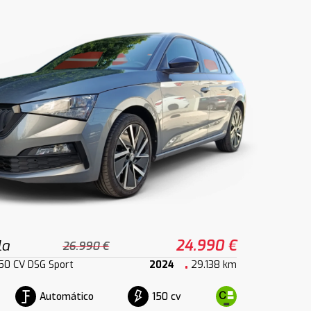
la
24.990 €
26.990 €
150 CV DSG Sport
2024
29.138 km
Automático
150 cv