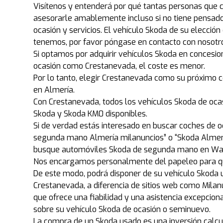
Visítenos y entenderá por qué tantas personas que
asesorarle amablemente incluso si no tiene pensado 
ocasión y servicios. El vehículo Skoda de su elecció
tenemos, por favor póngase en contacto con nosotr
Si optamos por adquirir vehículos Skoda en concesion
ocasión como Crestanevada, el coste es menor.
Por lo tanto, elegir Crestanevada como su próximo 
en Almería.
Con Crestanevada, todos los vehículos Skoda de oca
Skoda y Skoda KM0 disponibles.
Si de verdad estás interesado en buscar coches de 
segunda mano Almería milanuncios” o “Skoda Almer
busque automóviles Skoda de segunda mano en Walla
Nos encargamos personalmente del papeleo para qu
De este modo, podrá disponer de su vehículo Skoda
Crestanevada, a diferencia de sitios web como Milanu
que ofrece una fiabilidad y una asistencia excepcio
sobre su vehículo Skoda de ocasión o seminuevo.
La compra de un Skoda usado es una inversión calcu