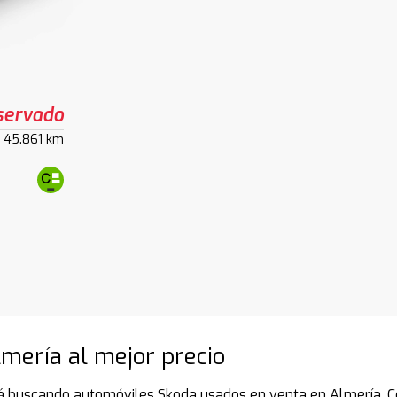
servado
45.861 km
mería al mejor precio
á buscando automóviles Skoda usados en venta en Almería. Co