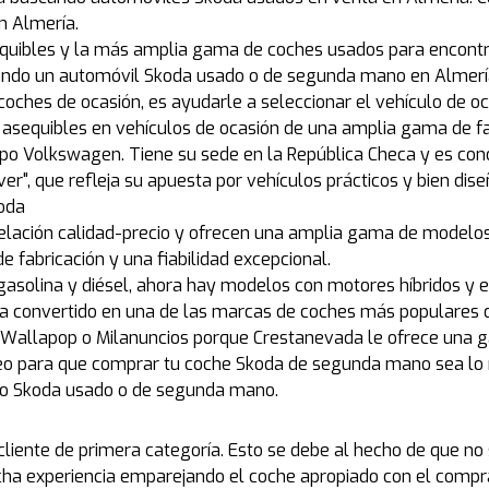
n Almería.
quibles y la más amplia gama de coches usados para encontr
cando un automóvil Skoda usado o de segunda mano en Almerí
coches de ocasión, es ayudarle a seleccionar el vehículo de o
asequibles en vehículos de ocasión de una amplia gama de f
 Volkswagen. Tiene su sede en la República Checa y es conoci
er", que refleja su apuesta por vehículos prácticos y bien dis
koda
relación calidad-precio y ofrecen una amplia gama de modelo
e fabricación y una fiabilidad excepcional.
asolina y diésel, ahora hay modelos con motores híbridos y el
e ha convertido en una de las marcas de coches más populares 
llapop o Milanuncios porque Crestanevada le ofrece una gar
o para que comprar tu coche Skoda de segunda mano sea lo m
ulo Skoda usado o de segunda mano.
 cliente de primera categoría. Esto se debe al hecho de que 
a experiencia emparejando el coche apropiado con el compra