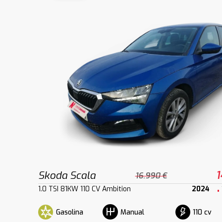
Skoda Scala
1
16.990 €
1.0 TSI 81KW 110 CV Ambition
2024
Gasolina
110 cv
Manual