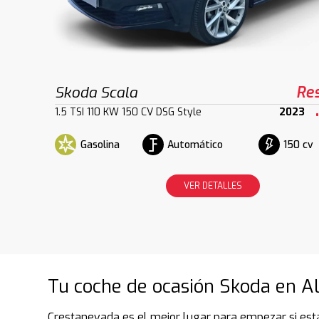
Skoda Scala
Re
1.5 TSI 110 KW 150 CV DSG Style
2023
Gasolina
Automático
150 cv
VER DETALLES
Tu coche de ocasión Skoda en Al
Crestanevada es el mejor lugar para empezar si est