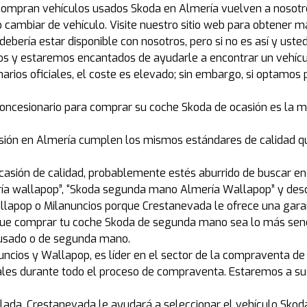
 compran vehículos usados Skoda en Almería vuelven a nosot
cambiar de vehículo. Visite nuestro sitio web para obtener m
n debería estar disponible con nosotros, pero si no es así y 
os y estaremos encantados de ayudarle a encontrar un vehíc
arios oficiales, el coste es elevado; sin embargo, si optamos 
concesionario para comprar su coche Skoda de ocasión es la m
sión en Almería cumplen los mismos estándares de calidad qu
ocasión de calidad, probablemente estés aburrido de buscar e
ía wallapop”, “Skoda segunda mano Almería Wallapop” y desc
pop o Milanuncios porque Crestanevada le ofrece una garantí
e comprar tu coche Skoda de segunda mano sea lo más sencil
 usado o de segunda mano.
ncios y Wallapop, es líder en el sector de la compraventa de 
nales durante todo el proceso de compraventa. Estaremos a su
lada. Crestanevada le ayudará a seleccionar el vehículo Skod