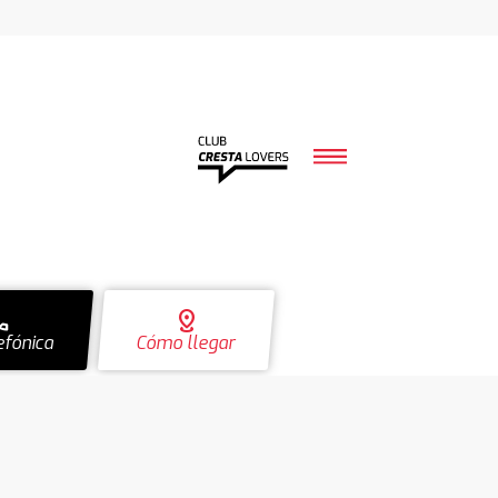
ll
distance
efónica
Cómo llegar