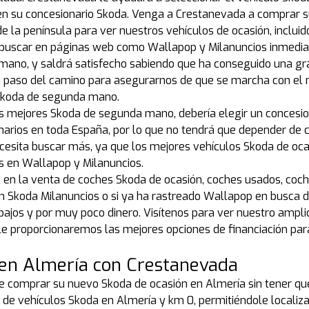
en su concesionario Skoda. Venga a Crestanevada a comprar s
de la península para ver nuestros vehículos de ocasión, inclui
 buscar en páginas web como Wallapop y Milanuncios inmedia
ano, y saldrá satisfecho sabiendo que ha conseguido una gr
 paso del camino para asegurarnos de que se marcha con el 
n Skoda de segunda mano.
os mejores Skoda de segunda mano, debería elegir un concesi
arios en toda España, por lo que no tendrá que depender de 
ecesita buscar más, ya que los mejores vehículos Skoda de oc
es en Wallapop y Milanuncios.
os en la venta de coches Skoda de ocasión, coches usados, co
Skoda Milanuncios o si ya ha rastreado Wallapop en busca de 
 bajos y por muy poco dinero. Visítenos para ver nuestro ampli
 proporcionaremos las mejores opciones de financiación par
en Almería con Crestanevada
re comprar su nuevo Skoda de ocasión en Almería sin tener que 
 de vehículos Skoda en Almería y km 0, permitiéndole locali