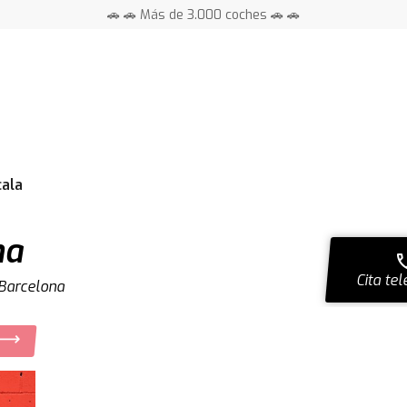
🚗 🚗 Más de 3.000 coches 🚗 🚗
📍 Centros en toda España ⭐
cala
na
ca
Cita tel
 Barcelona