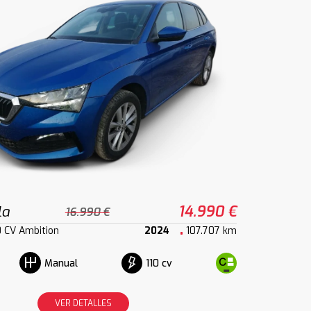
la
14.990 €
16.990 €
0 CV Ambition
2024
107.707 km
110 cv
Manual
VER DETALLES