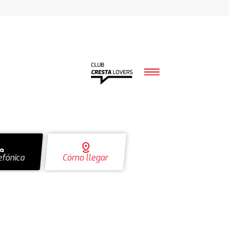
ll
distance
efónica
Cómo llegar