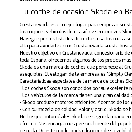
Tu coche de ocasión Skoda en Ba
Crestanevada es el mejor lugar para empezar si est
los mejores vehículos de ocasión y seminuevos Skod
Navegue por los listados de coches usados más ase
allá para ayudarle como Crestanevada si está bus
Nuestro objetivo en Crestanevada, concesionario de 
toda España, ofrecemos algunos de los precios más 
Skoda es una marca de coches que pertenece al Grupo
asequibles. El eslogan de la empresa es "Simply Clev
Características especiales de la marca de coches S
• Los coches Skoda son conocidos por su excelente 
• Los vehículos de la marca tienen una gran calidad d
• Skoda produce motores eficientes. Además de los g
• Con su mezcla de calidad, valor y estilo, Skoda s
No busque automóviles Skoda de segunda mano en Wa
ofrecen. Nos encargamos personalmente del papele
de nada. De este modo, podrá disponer de su vehíc