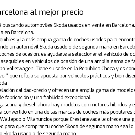
rcelona al mejor precio
á buscando automóviles Skoda usados en venta en Barcelona. 
a en Barcelona.
quibles y la más amplia gama de coches usados para encontr
cando un automóvil Skoda usado o de segunda mano en Barcel
coches de ocasión, es ayudarle a seleccionar el vehículo de o
asequibles en vehículos de ocasión de una amplia gama de f
 Volkswagen. Tiene su sede en la República Checa y es conoci
er", que refleja su apuesta por vehículos prácticos y bien dis
koda
relación calidad-precio y ofrecen una amplia gama de modelo
e fabricación y una fiabilidad excepcional.
asolina y diésel, ahora hay modelos con motores híbridos y el
e ha convertido en una de las marcas de coches más populares 
llapop o Milanuncios porque Crestanevada le ofrece una gar
o para que comprar tu coche Skoda de segunda mano sea lo m
ulo Skoda usado o de segunda mano.