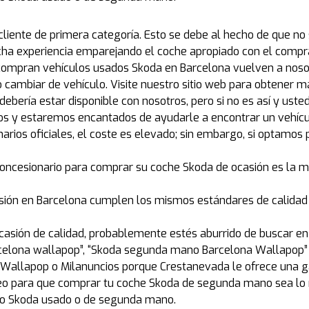
 cliente de primera categoría. Esto se debe al hecho de que 
a experiencia emparejando el coche apropiado con el compra
 compran vehículos usados Skoda en Barcelona vuelven a nos
cambiar de vehículo. Visite nuestro sitio web para obtener m
n debería estar disponible con nosotros, pero si no es así y 
os y estaremos encantados de ayudarle a encontrar un vehíc
arios oficiales, el coste es elevado; sin embargo, si optamos 
concesionario para comprar su coche Skoda de ocasión es la m
sión en Barcelona cumplen los mismos estándares de calidad 
ocasión de calidad, probablemente estés aburrido de buscar e
elona wallapop”, “Skoda segunda mano Barcelona Wallapop” 
llapop o Milanuncios porque Crestanevada le ofrece una gar
o para que comprar tu coche Skoda de segunda mano sea lo m
ulo Skoda usado o de segunda mano.