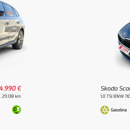
4.990 €
Skoda Sca
29.138 km
1.0 TSI 81KW 11
Gasolina