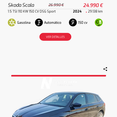
Skoda Scala
24.990 €
26.990 €
1.5 TSI 110 KW 150 CV DSG Sport
2024
29.138 km
Gasolina
Automático
150 cv
VER DETALLES