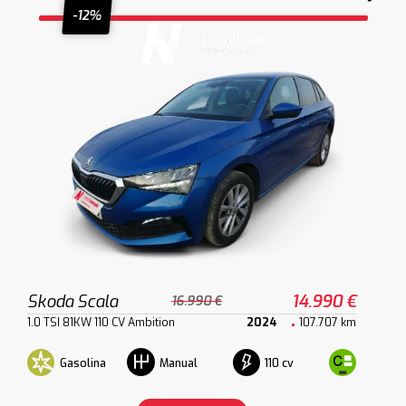
-12%
Skoda Scala
14.990 €
16.990 €
1.0 TSI 81KW 110 CV Ambition
2024
107.707 km
Gasolina
110 cv
Manual