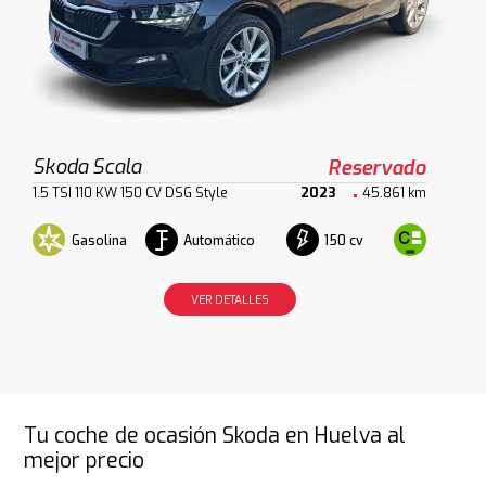
Skoda Scala
Reservado
1.5 TSI 110 KW 150 CV DSG Style
2023
45.861 km
Gasolina
Automático
150 cv
VER DETALLES
Tu coche de ocasión Skoda en Huelva al
mejor precio