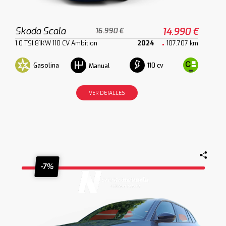
Skoda Scala
14.990 €
16.990 €
1.0 TSI 81KW 110 CV Ambition
2024
107.707 km
Gasolina
110 cv
Manual
VER DETALLES
-7%