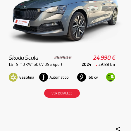
Skoda Scala
24.990 €
26.990 €
1.5 TSI 110 KW 150 CV DSG Sport
2024
29.138 km
Gasolina
Automático
150 cv
VER DETALLES