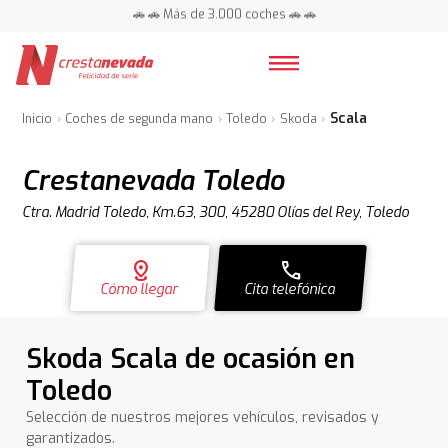
🚗 🚗 Más de 3.000 coches 🚗 🚗
📍 Centros en toda España ⭐
Scala
Inicio
Coches de segunda mano
Toledo
Skoda
Crestanevada Toledo
Ctra. Madrid Toledo, Km.63, 300, 45280 Olías del Rey, Toledo
distance
call
Cómo llegar
Cita telefónica
Skoda Scala de ocasión en
Toledo
Selección de nuestros mejores vehículos, revisados y
garantizados.