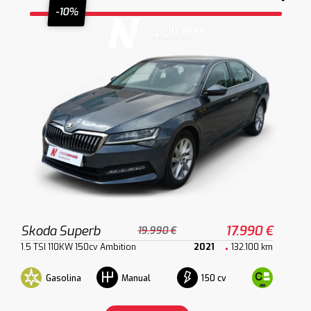
-10%
Skoda Superb
17.990 €
19.990 €
1.5 TSI 110KW 150cv Ambition
2021
132.100 km
Gasolina
150 cv
Manual