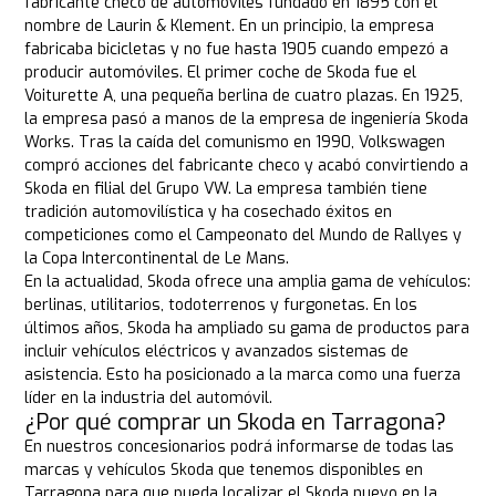
fabricante checo de automóviles fundado en 1895 con el
nombre de Laurin & Klement. En un principio, la empresa
fabricaba bicicletas y no fue hasta 1905 cuando empezó a
producir automóviles. El primer coche de Skoda fue el
Voiturette A, una pequeña berlina de cuatro plazas. En 1925,
la empresa pasó a manos de la empresa de ingeniería Skoda
Works. Tras la caída del comunismo en 1990, Volkswagen
compró acciones del fabricante checo y acabó convirtiendo a
Skoda en filial del Grupo VW. La empresa también tiene
tradición automovilística y ha cosechado éxitos en
competiciones como el Campeonato del Mundo de Rallyes y
la Copa Intercontinental de Le Mans.
En la actualidad, Skoda ofrece una amplia gama de vehículos:
berlinas, utilitarios, todoterrenos y furgonetas. En los
últimos años, Skoda ha ampliado su gama de productos para
incluir vehículos eléctricos y avanzados sistemas de
asistencia. Esto ha posicionado a la marca como una fuerza
líder en la industria del automóvil.
¿Por qué comprar un Skoda en Tarragona?
En nuestros concesionarios podrá informarse de todas las
marcas y vehículos Skoda que tenemos disponibles en
Tarragona para que pueda localizar el Skoda nuevo en la