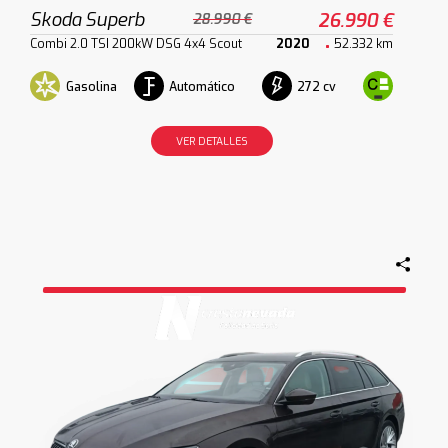
Skoda Superb
26.990 €
28.990 €
Combi 2.0 TSI 200kW DSG 4x4 Scout
2020
52.332 km
Gasolina
Automático
272 cv
VER DETALLES