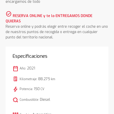
encargamos de todo
check_circle
RESERVA ONLINE y te lo ENTREGAMOS DONDE
QUIERAS
Reserva online y podrás elegir entre recoger el coche en uno
de nuestros puntos de recogida o entrega en cualquier
punto del territorio nacional.
Especificaciones
calendar_today
2021
Año:
88.275
Kilometraje:
km
bolt
150
Potencia:
CV
comic_bubble
Diesel
Combustible: