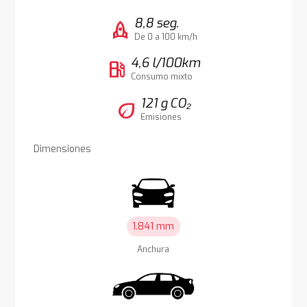
8,8 seg.
rocket
De 0 a 100 km/h
4,6 l/100km
local_gas_station
Consumo mixto
121 g CO₂
eco
Emisiones
Dimensiones
1.841 mm
Anchura