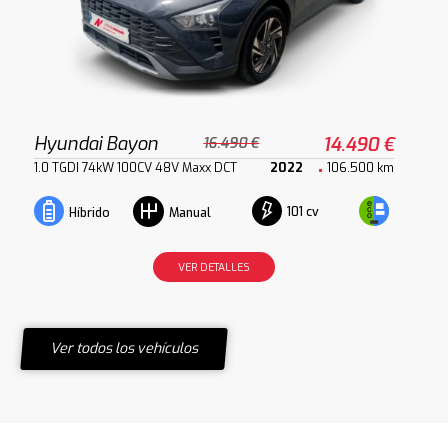
Hyundai Bayon
14.490 €
16.490 €
1.0 TGDI 74kW 100CV 48V Maxx DCT
2022
106.500 km
101 cv
Híbrido
Manual
VER DETALLES
Ver todos los vehículos