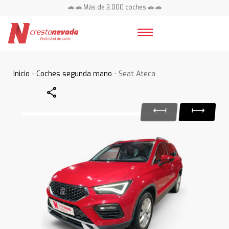
🚗 🚗 Más de 3.000 coches 🚗 🚗
📍 Centros en toda España ⭐
Inicio
-
Coches segunda mano
- Seat Ateca
Share