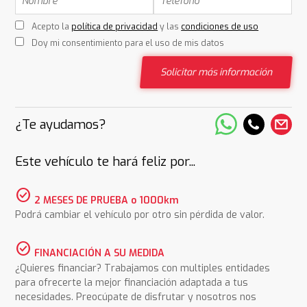
Acepto la
política de privacidad
y las
condiciones de uso
Doy mi consentimiento para el uso de mis datos
Solicitar más información
¿Te ayudamos?
Este vehículo te hará feliz por...
check_circle
2 MESES DE PRUEBA o 1000km
Podrá cambiar el vehículo por otro sin pérdida de valor.
check_circle
FINANCIACIÓN A SU MEDIDA
¿Quieres financiar? Trabajamos con multiples entidades
para ofrecerte la mejor financiación adaptada a tus
necesidades. Preocúpate de disfrutar y nosotros nos