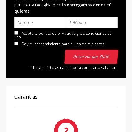
puntos de recogida o
te lo entregamos donde tú
quieras
Acepto la
política de privacidad
y las
condiciones de
uso
Doy mi consentimiento para el uso de mis datos
Reservar por 300€
* Durante 10 días nadie podrá comprarlo salvo tú!!.
Garantías