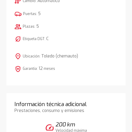
auto_transmission
Automático
Cambio:
5
Puertas:
group
5
Plazas:
nest_eco_leaf
C
Etiqueta DGT:
location_on
Toledo (chemauto)
Ubicación:
local_police
12
Garantía:
meses
Información técnica adicional
Prestaciones, consumo y emisiones
200 km
speed
Velocidad máxima