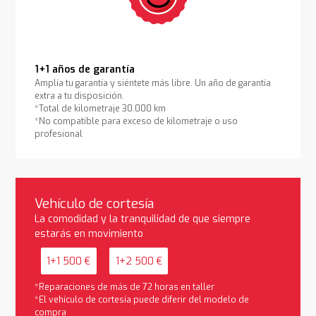
1+1 años de garantía
Amplía tu garantía y siéntete más libre. Un año de garantía
extra a tu disposición.
*Total de kilometraje 30.000 km
*No compatible para exceso de kilometraje o uso
profesional
Vehículo de cortesía
La comodidad y la tranquilidad de que siempre
estarás en movimiento
1+1 500 €
1+2 500 €
*Reparaciones de más de 72 horas en taller
*El vehículo de cortesía puede diferir del modelo de
compra