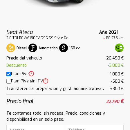
Seat Ateca
Año 2021
2.0 TDI 110kW 150CV DSG SS Style Go
88.275 km
Diesel
Automático
150 cv
Precio del vehículo
26.490 €
Descuento
-3.000 €
Plan Pive
?
-1.000 €
Plan Pive sin ITV
?
-500 €
Transferencia, preparación y gest. administrativas
+300 €
Precio final
€
22.790
Te contamos todo, sin rodeos. Precio, condiciones y
disponibilidad en un solo paso.