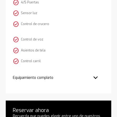
check_circle
4/5 Puertas
check_circle
Sensor luz
check_circle
Control de crucero
check_circle
Control de voz
check_circle
Asientos de tela
check_circle
Control carril
Equipamiento completo
Reservar ahora
Recuerda que puedes elegir entre uno de nuestros