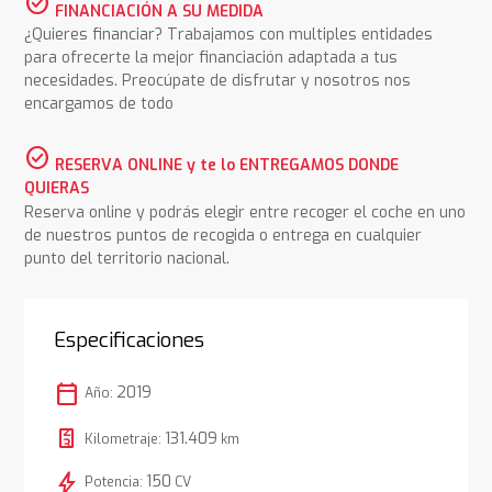
check_circle
FINANCIACIÓN A SU MEDIDA
¿Quieres financiar? Trabajamos con multiples entidades
para ofrecerte la mejor financiación adaptada a tus
necesidades. Preocúpate de disfrutar y nosotros nos
encargamos de todo
check_circle
RESERVA ONLINE y te lo ENTREGAMOS DONDE
QUIERAS
Reserva online y podrás elegir entre recoger el coche en uno
de nuestros puntos de recogida o entrega en cualquier
punto del territorio nacional.
Especificaciones
calendar_today
2019
Año:
131.409
Kilometraje:
km
bolt
150
Potencia:
CV