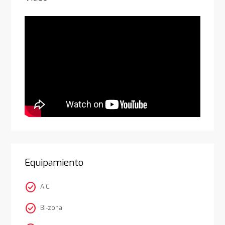
Equipamiento
check_circle
A.C
check_circle
Bi-zona