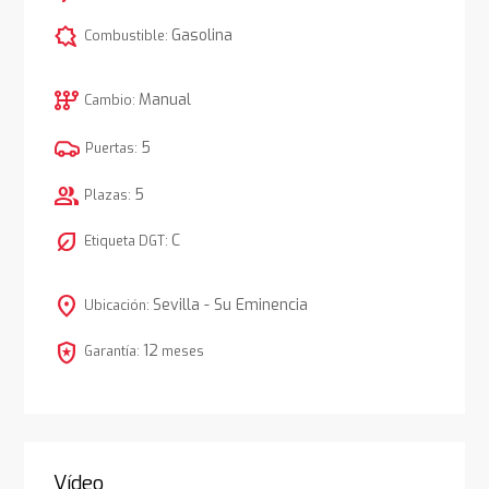
comic_bubble
Gasolina
Combustible:
auto_transmission
Manual
Cambio:
5
Puertas:
group
5
Plazas:
nest_eco_leaf
C
Etiqueta DGT:
location_on
Sevilla - Su Eminencia
Ubicación:
local_police
12
Garantía:
meses
Vídeo