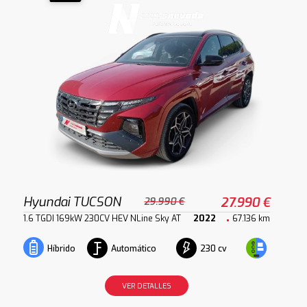
Hyundai TUCSON
27.990 €
29.990 €
1.6 TGDI 169kW 230CV HEV NLine Sky AT
2022
67.136 km
Automático
230 cv
Híbrido
VER DETALLES