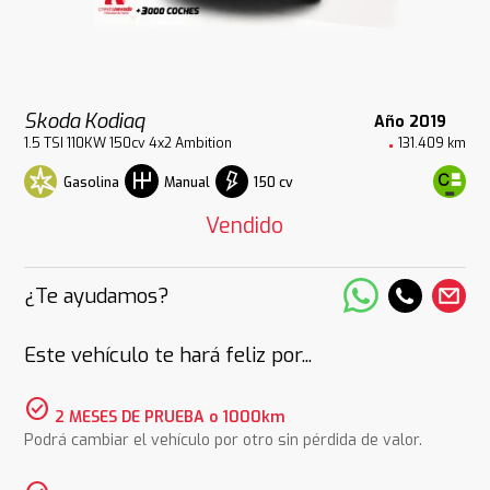
Skoda Kodiaq
Año 2019
1.5 TSI 110KW 150cv 4x2 Ambition
131.409 km
Gasolina
150 cv
Manual
Vendido
¿Te ayudamos?
Este vehículo te hará feliz por...
check_circle
2 MESES DE PRUEBA o 1000km
Podrá cambiar el vehículo por otro sin pérdida de valor.