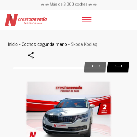
🚗 🚗 Más de 3.000 coches 🚗 🚗
📍 Centros en toda España ⭐
Inicio
-
Coches segunda mano
- Skoda Kodiaq
Share