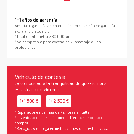
1+1 años de garantía
Amplía tu garantía y siéntete más libre. Un año de garantía
extra a tu disposición.
*Total de kilometraje 30.000 km
*No compatible para exceso de kilometraje o uso
profesional
Vehículo de cortesía
La comodidad y la tranquilidad de que siempre
estarás en movimiento
1+1 500 €
1+2 500 €
*Reparaciones de más de 72 horas en taller
*El vehículo de cortesía puede diferir del modelo de
compra
*Recogida y entrega en instalaciones de Crestanevada