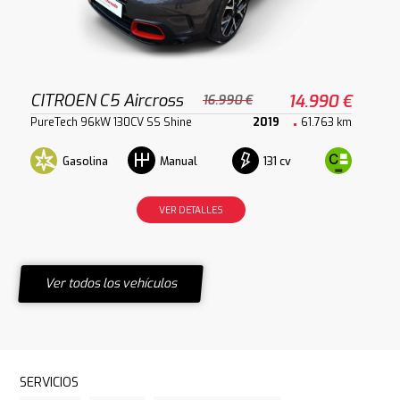
CITROEN C5 Aircross
14.990 €
16.990 €
PureTech 96kW 130CV SS Shine
2019
61.763 km
Gasolina
131 cv
Manual
VER DETALLES
Ver todos los vehículos
SERVICIOS