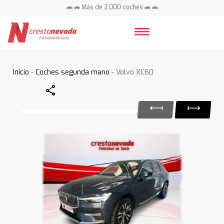
🚗 🚗 Más de 3.000 coches 🚗 🚗
📍 Centros en toda España ⭐
Inicio
-
Coches segunda mano
- Volvo XC60
Share