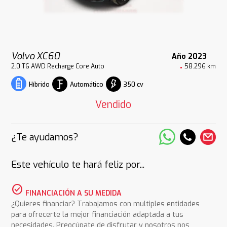
Volvo XC60
Año 2023
2.0 T6 AWD Recharge Core Auto
58.296 km
Automático
350 cv
Híbrido
Vendido
¿Te ayudamos?
Este vehículo te hará feliz por...
check_circle
FINANCIACIÓN A SU MEDIDA
¿Quieres financiar? Trabajamos con multiples entidades
para ofrecerte la mejor financiación adaptada a tus
necesidades. Preocúpate de disfrutar y nosotros nos