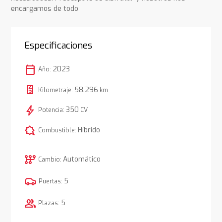
encargamos de todo
Especificaciones
calendar_today
2023
Año:
58.296
Kilometraje:
km
bolt
350
Potencia:
CV
comic_bubble
Híbrido
Combustible:
auto_transmission
Automático
Cambio:
5
Puertas:
group
5
Plazas: