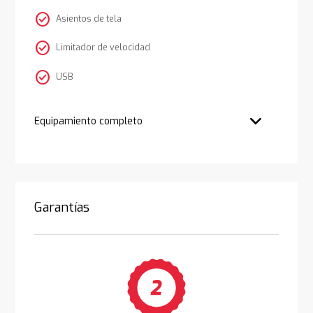
check_circle
Asientos de tela
check_circle
Limitador de velocidad
check_circle
USB
Equipamiento completo
Garantías