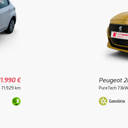
11.990 €
Peugeot 
71.929 km
PureTech 73kW
Gasolina