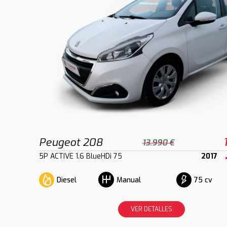
Peugeot 208
13.990 €
5P ACTIVE 1.6 BlueHDi 75
2017
Diesel
75 cv
Manual
VER DETALLES