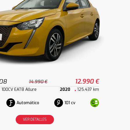
208
12.990 €
14.990 €
 100CV EAT8 Allure
2020
125.437 km
Automático
101 cv
VER DETALLES