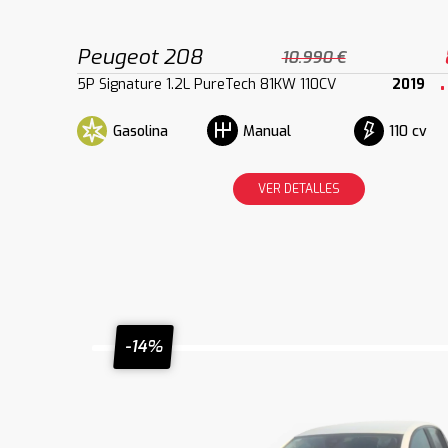
Peugeot 208
10.990 €
5P Signature 1.2L PureTech 81KW 110CV
2019
Gasolina
110 cv
Manual
VER DETALLES
-14%