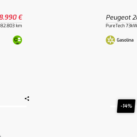
8.990 €
Peugeot 
82.803 km
PureTech 73kW
Gasolina
-14%