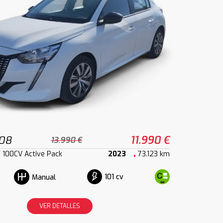
208
11.990 €
13.990 €
 100CV Active Pack
2023
73.123 km
101 cv
Manual
VER DETALLES