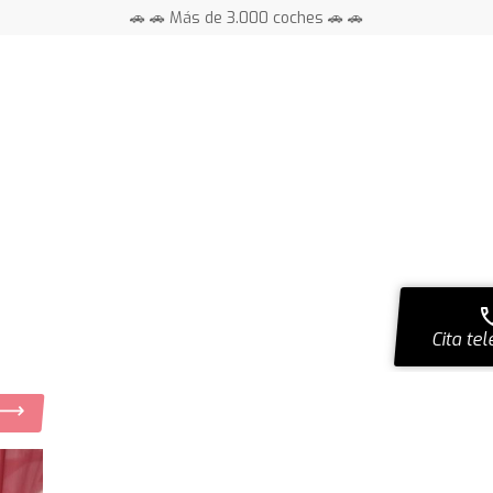
🚗 🚗 Más de 3.000 coches 🚗 🚗
📍 Centros en toda España ⭐
ca
Cita tel