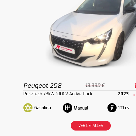
Peugeot 208
13.990 €
PureTech 73kW 100CV Active Pack
2023
Gasolina
101 cv
Manual
VER DETALLES