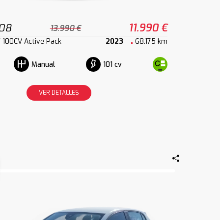
208
11.990 €
13.990 €
 100CV Active Pack
2023
68.175 km
101 cv
Manual
VER DETALLES