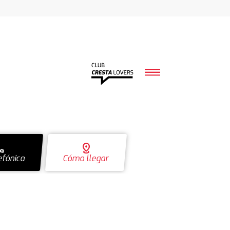
ll
distance
efónica
Cómo llegar