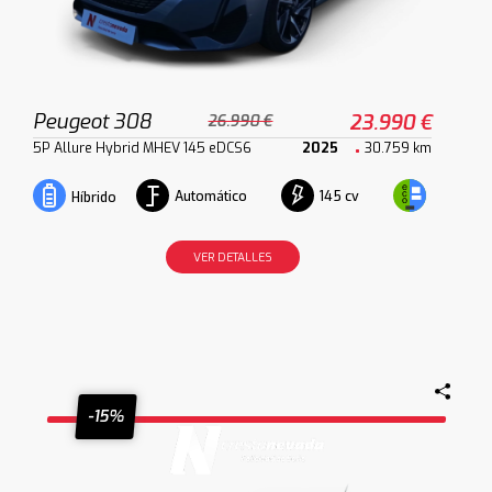
Peugeot 308
23.990 €
26.990 €
5P Allure Hybrid MHEV 145 eDCS6
2025
30.759 km
Automático
145 cv
Híbrido
VER DETALLES
-15%