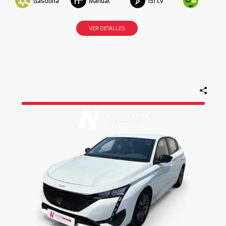
Gasolina
131 cv
Manual
VER DETALLES