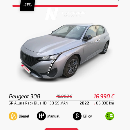
-11%
Peugeot 308
16.990 €
18.990 €
5P Allure Pack BlueHDi 130 SS MAN
2022
86.030 km
Diesel
131 cv
Manual