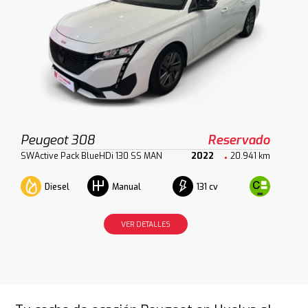
Peugeot 308
Reservado
SWActive Pack BlueHDi 130 SS MAN
2022
20.941 km
Diesel
131 cv
Manual
VER DETALLES