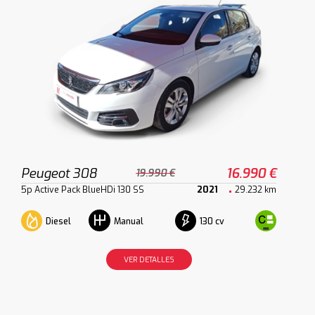
Peugeot 308
16.990 €
19.990 €
5p Active Pack BlueHDi 130 SS
2021
29.232 km
Diesel
130 cv
Manual
VER DETALLES