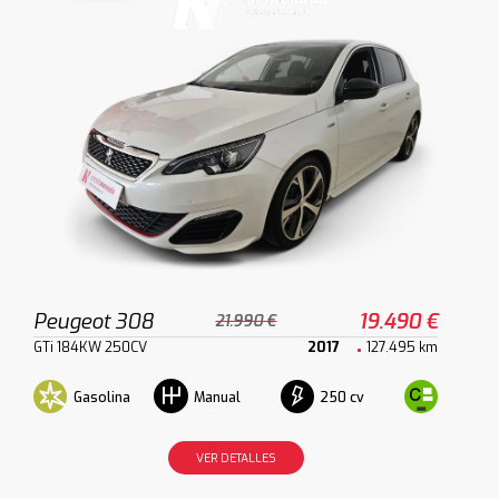
Peugeot 308
19.490 €
21.990 €
GTi 184KW 250CV
2017
127.495 km
Gasolina
250 cv
Manual
VER DETALLES