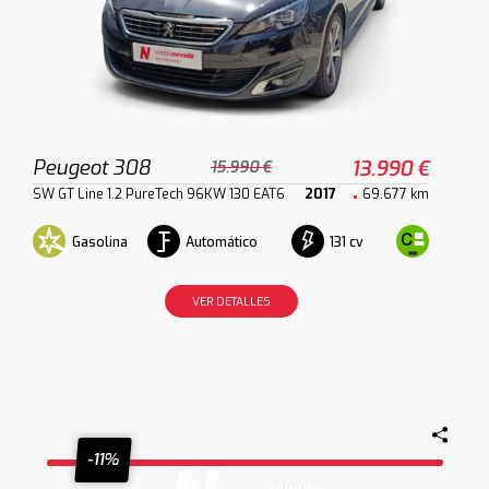
Peugeot 308
13.990 €
15.990 €
SW GT Line 1.2 PureTech 96KW 130 EAT6
2017
69.677 km
Gasolina
Automático
131 cv
VER DETALLES
-11%