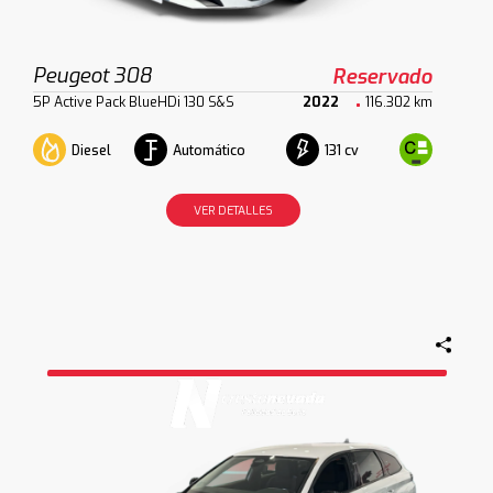
Peugeot 308
Reservado
5P Active Pack BlueHDi 130 S&S
2022
116.302 km
Diesel
Automático
131 cv
VER DETALLES