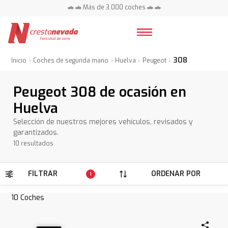
📍 Centros en toda España ⭐
🚗 🚗 Más de 3.000 coches 🚗 🚗
📍 Centros en toda España ⭐
308
Inicio
Coches de segunda mano
Huelva
Peugeot
Peugeot 308 de ocasión en
Huelva
Selección de nuestros mejores vehículos, revisados y
garantizados.
10 resultados
FILTRAR
ORDENAR POR
1
10
Coches