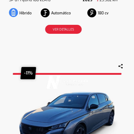
Automático
180 cv
Híbrido
VER DETALLES
-11%