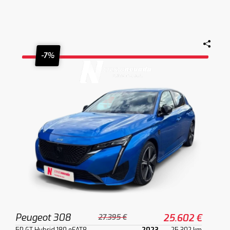
-7%
Peugeot 308
25.602 €
27.395 €
5P GT Hybrid 180 eEAT8
2023
25.302 km