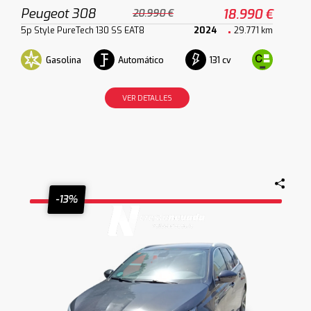
Peugeot 308
18.990 €
20.990 €
5p Style PureTech 130 SS EAT8
2024
29.771 km
Gasolina
Automático
131 cv
VER DETALLES
-13%