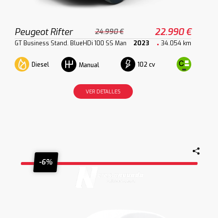
Peugeot Rifter
22.990 €
24.990 €
GT Business Stand. BlueHDi 100 SS Man
2023
34.054 km
Diesel
102 cv
Manual
VER DETALLES
-6%