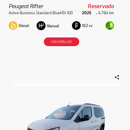
Peugeot Rifter
Reservado
Active Business Standard BlueHDi 100
2025
6.784 km
Diesel
102 cv
Manual
VER DETALLES