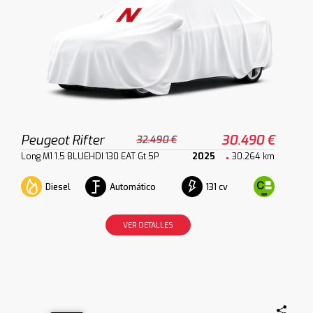
Peugeot Rifter
30.490 €
32.490 €
Long M1 1.5 BLUEHDI 130 EAT Gt 5P
2025
30.264 km
Diesel
Automático
131 cv
VER DETALLES