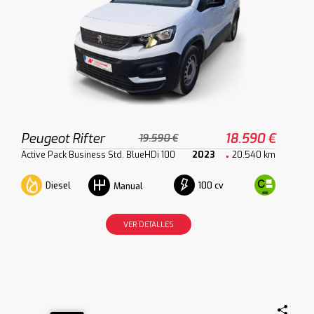
Peugeot Rifter
18.590 €
19.590 €
Active Pack Business Std. BlueHDi 100
2023
20.540 km
Diesel
100 cv
Manual
VER DETALLES