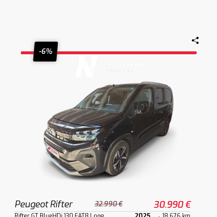
-6%
Peugeot Rifter
30.990 €
32.990 €
Rifter GT BlueHDi 130 EAT8 Long
2025
18.676 km