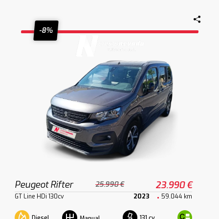
-8%
Peugeot Rifter
23.990 €
25.990 €
GT Line HDi 130cv
2023
59.044 km
Diesel
131 cv
Manual