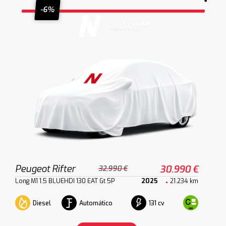
-6%
Peugeot Rifter
30.990 €
32.990 €
Long M1 1.5 BLUEHDI 130 EAT Gt 5P
2025
21.234 km
Diesel
Automático
131 cv