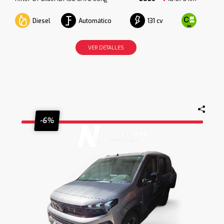
Diesel
Automático
131 cv
VER DETALLES
-6%