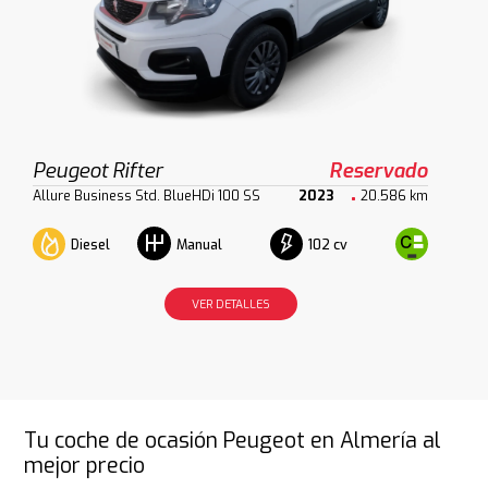
Peugeot Rifter
Reservado
Allure Business Std. BlueHDi 100 SS
2023
20.586 km
Diesel
102 cv
Manual
VER DETALLES
Tu coche de ocasión Peugeot en Almería al
mejor precio