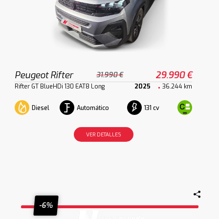
Peugeot Rifter
29.990 €
31.990 €
Rifter GT BlueHDi 130 EAT8 Long
2025
36.244 km
Diesel
Automático
131 cv
VER DETALLES
-6%