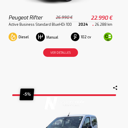
Peugeot Rifter
22.990 €
26.990 €
Active Business Standard BlueHDi 100
2024
26.288 km
Diesel
102 cv
Manual
VER DETALLES
-5%