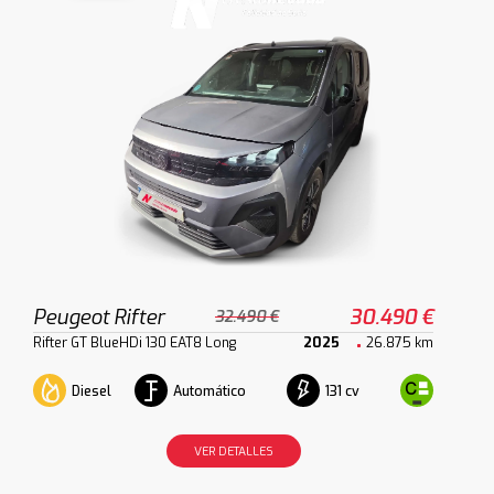
Peugeot Rifter
30.490 €
32.490 €
Rifter GT BlueHDi 130 EAT8 Long
2025
26.875 km
Diesel
Automático
131 cv
VER DETALLES