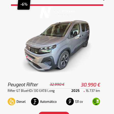
-6%
Peugeot Rifter
30.990 €
32.990 €
Rifter GT BlueHDi 130 EAT8 Long
2025
16.737 km
Diesel
Automático
131 cv