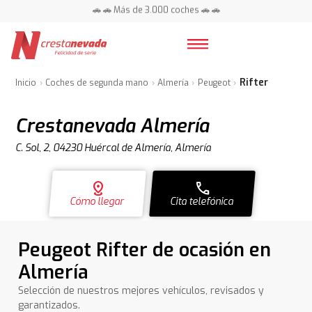
📍 Centros en toda España ⭐
🚗 🚗 Más de 3.000 coches 🚗 🚗
📍 Centros en toda España ⭐
Rifter
Inicio
Coches de segunda mano
Almería
Peugeot
Crestanevada Almería
C. Sol, 2, 04230 Huércal de Almería, Almería
distance
call
Cómo llegar
Cita telefónica
Peugeot Rifter de ocasión en
Almería
Selección de nuestros mejores vehículos, revisados y
garantizados.