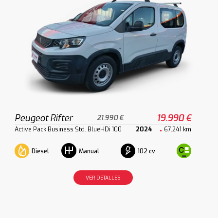
Peugeot Rifter
19.990 €
21.990 €
Active Pack Business Std. BlueHDi 100
2024
67.241 km
Diesel
102 cv
Manual
VER DETALLES