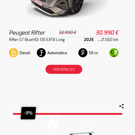
Peugeot Rifter
30.990 €
32.990 €
Rifter GT BlueHDi 130 EAT8 Long
2025
21.060 km
Diesel
Automático
131 cv
VER DETALLES
-9%