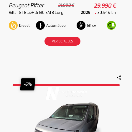
Peugeot Rifter
29.990 €
31.990 €
Rifter GT BlueHDi 130 EAT8 Long
2025
30.546 km
Diesel
Automático
131 cv
VER DETALLES
-6%