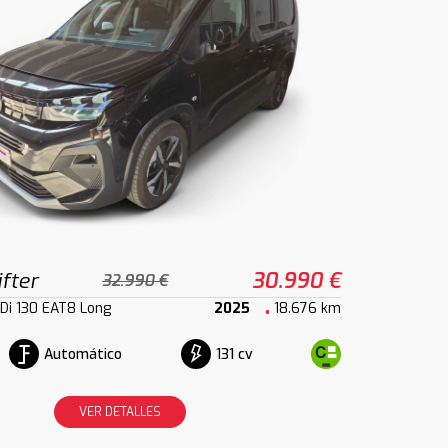
fter
30.990 €
32.990 €
HDi 130 EAT8 Long
2025
18.676 km
Automático
131 cv
VER DETALLES