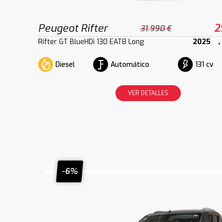
Peugeot Rifter
2
31.990 €
Rifter GT BlueHDi 130 EAT8 Long
2025
Diesel
Automático
131 cv
VER DETALLES
-6%