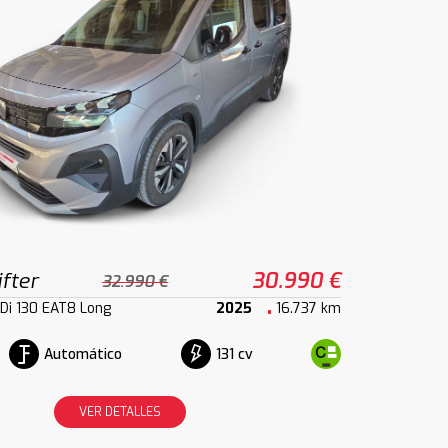
fter
30.990 €
32.990 €
HDi 130 EAT8 Long
2025
16.737 km
Automático
131 cv
VER DETALLES