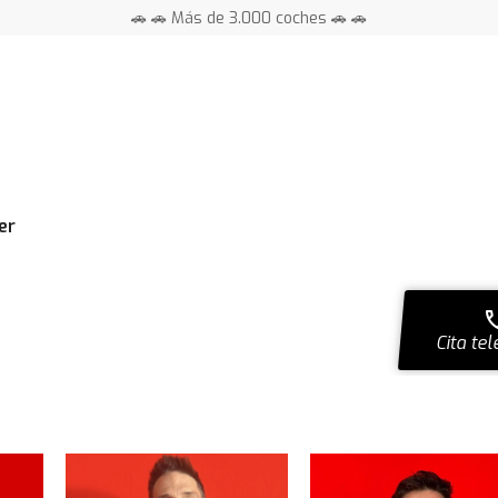
🚗 🚗 Más de 3.000 coches 🚗 🚗
📍 Centros en toda España ⭐
er
ca
Cita tel