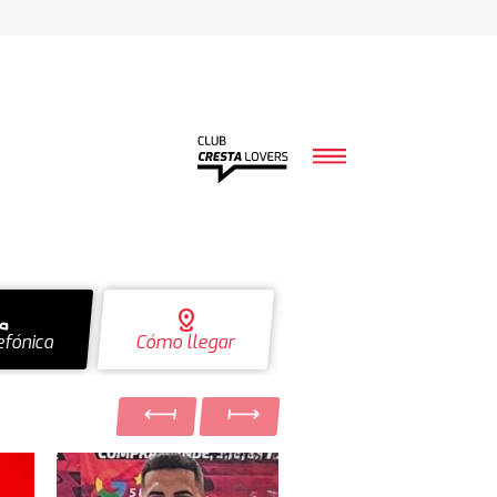
ll
distance
efónica
Cómo llegar