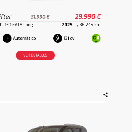
fter
29.990 €
31.990 €
HDi 130 EAT8 Long
2025
36.244 km
Automático
131 cv
VER DETALLES