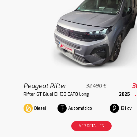
Peugeot Rifter
3
32.490 €
Rifter GT BlueHDi 130 EAT8 Long
2025
Diesel
Automático
131 cv
VER DETALLES