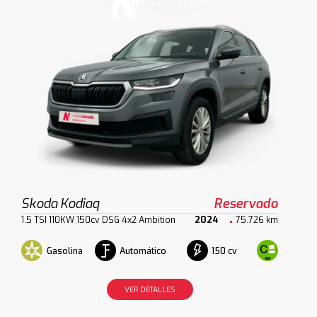
Skoda Kodiaq
Reservado
1.5 TSI 110KW 150cv DSG 4x2 Ambition
2024
75.726 km
Gasolina
Automático
150 cv
VER DETALLES