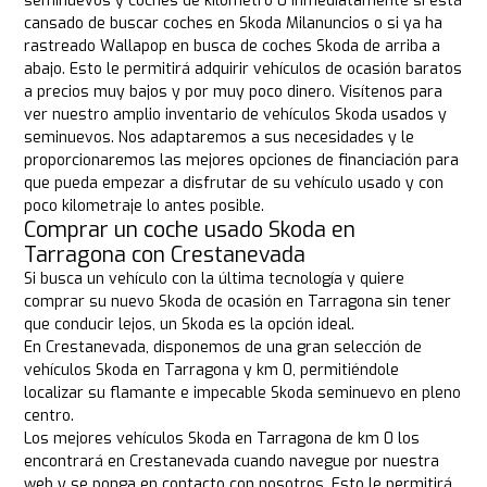
seminuevos y coches de kilómetro 0 inmediatamente si está
cansado de buscar coches en Skoda Milanuncios o si ya ha
rastreado Wallapop en busca de coches Skoda de arriba a
abajo. Esto le permitirá adquirir vehículos de ocasión baratos
a precios muy bajos y por muy poco dinero. Visítenos para
ver nuestro amplio inventario de vehículos Skoda usados y
seminuevos. Nos adaptaremos a sus necesidades y le
proporcionaremos las mejores opciones de financiación para
que pueda empezar a disfrutar de su vehículo usado y con
poco kilometraje lo antes posible.
Comprar un coche usado Skoda en
Tarragona con Crestanevada
Si busca un vehículo con la última tecnología y quiere
comprar su nuevo Skoda de ocasión en Tarragona sin tener
que conducir lejos, un Skoda es la opción ideal.
En Crestanevada, disponemos de una gran selección de
vehículos Skoda en Tarragona y km 0, permitiéndole
localizar su flamante e impecable Skoda seminuevo en pleno
centro.
Los mejores vehículos Skoda en Tarragona de km 0 los
encontrará en Crestanevada cuando navegue por nuestra
web y se ponga en contacto con nosotros. Esto le permitirá