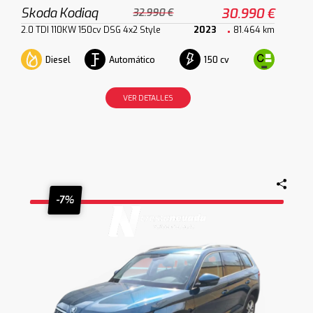
Skoda Kodiaq
30.990 €
32.990 €
2.0 TDI 110KW 150cv DSG 4x2 Style
2023
81.464 km
Diesel
Automático
150 cv
VER DETALLES
-7%