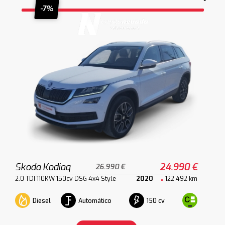
-7%
Skoda Kodiaq
24.990 €
26.990 €
2.0 TDI 110KW 150cv DSG 4x4 Style
2020
122.492 km
Diesel
Automático
150 cv