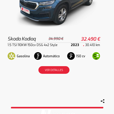
Skoda Kodiaq
32.490 €
34.990 €
1.5 TSI 110KW 150cv DSG 4x2 Style
2023
30.410 km
Gasolina
Automático
150 cv
VER DETALLES