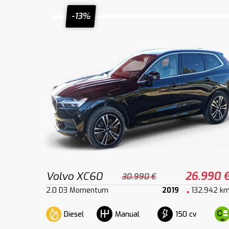
-13%
Volvo XC60
26.990 
30.990 €
2.0 D3 Momentum
2019
132.942 k
Diesel
150 cv
Manual