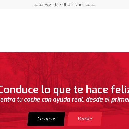
🚗 🚗 Más de 3.000 coches 🚗 🚗
📍 Centros en toda España ⭐
Conduce lo que te hace feli
entra tu coche con ayuda real, desde el primer 
Comprar
Vender