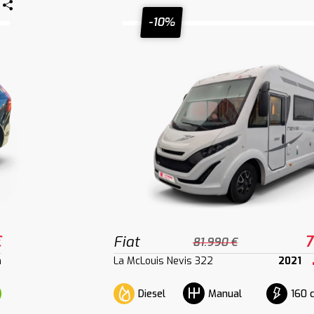
-10%
€
Fiat
7
81.990 €
m
La McLouis Nevis 322
2021
Diesel
160 
Manual