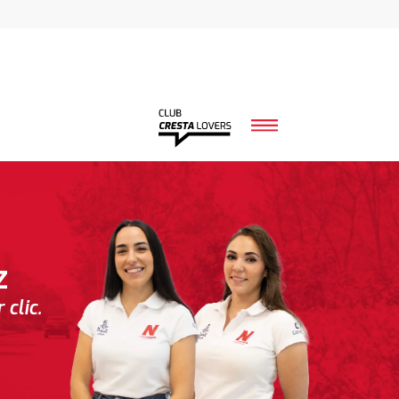
z
clic.