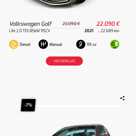
Volkswagen Golf
22.090 €
23.090 €
Life 2.0 TDI 85kW 115CV
2021
22.689 km
Diesel
115 cv
Manual
VER DETALLES
-7%