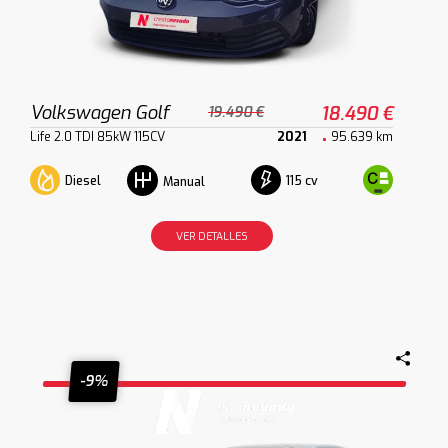
Volkswagen Golf
18.490 €
19.490 €
Life 2.0 TDI 85kW 115CV
2021
95.639 km
Diesel
115 cv
Manual
VER DETALLES
-9%