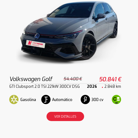
Volkswagen Golf
50.841 €
54.400 €
GTI Clubsport 2.0 TSI 221kW 300CV DSG
2026
2.848 km
Gasolina
Automático
300 cv
VER DETALLES