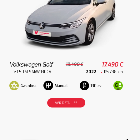
Volkswagen Golf
17.490 €
18.490 €
Life 1.5 TSI 96kW 130CV
2022
115.738 km
Gasolina
130 cv
Manual
VER DETALLES