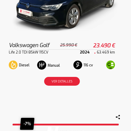
Volkswagen Golf
23.490 €
25.990 €
Life 2.0 TDI 85kW 115CV
2024
63.469 km
Diesel
116 cv
Manual
VER DETALLES
-7%