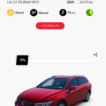
Life 2.0 TDI 85kW 115CV
2021
26.179 km
Diesel
115 cv
Manual
VER DETALLES
-9%