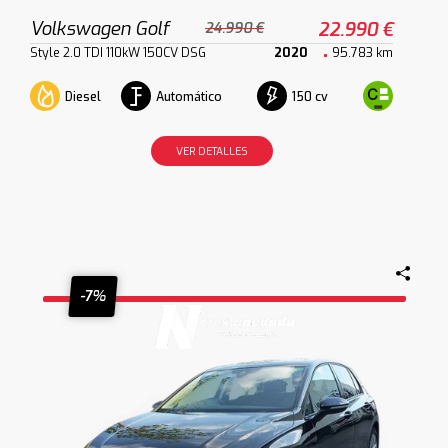
Volkswagen Golf
22.990 €
24.990 €
Style 2.0 TDI 110kW 150CV DSG
2020
95.783 km
Diesel
Automático
150 cv
VER DETALLES
-7%