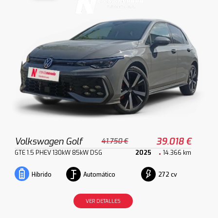
Volkswagen Golf
39.018 €
41.750 €
GTE 1.5 PHEV 130kW 85kW DSG
2025
14.366 km
Automático
272 cv
Híbrido
VER DETALLES