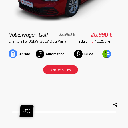
Volkswagen Golf
20.990 €
22.990 €
Life 1.5 eTSI 96kW 130CV DSG Variant
2023
45.258 km
Automático
131 cv
Híbrido
VER DETALLES
-7%