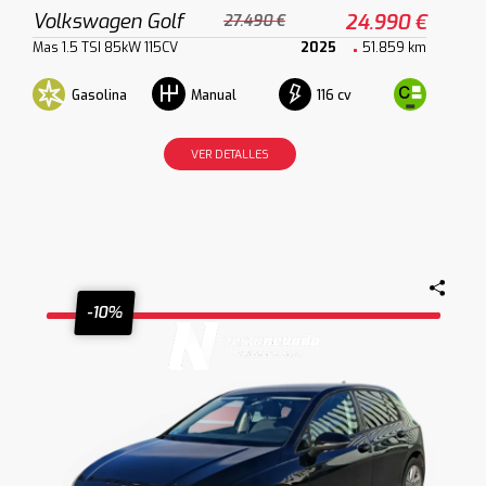
Volkswagen Golf
24.990 €
27.490 €
Mas 1.5 TSI 85kW 115CV
2025
51.859 km
Gasolina
116 cv
Manual
VER DETALLES
-10%