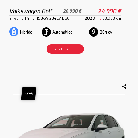
Volkswagen Golf
24.990 €
26.990 €
eHybrid 1.4 TSI 150kW 204CV DSG
2023
63.983 km
Automático
204 cv
Híbrido
VER DETALLES
-7%