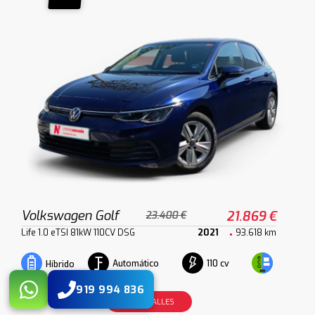
Volkswagen Golf
21.869 €
23.400 €
Life 1.0 eTSI 81kW 110CV DSG
2021
93.618 km
Automático
110 cv
Híbrido
919 994 836
VER DETALLES