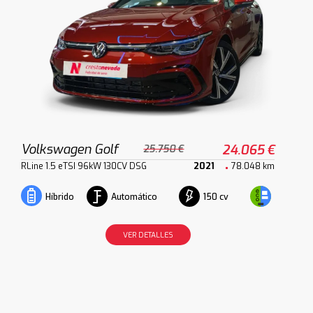
Volkswagen Golf
24.065 €
25.750 €
RLine 1.5 eTSI 96kW 130CV DSG
2021
78.048 km
Automático
150 cv
Híbrido
VER DETALLES