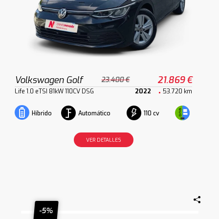
Volkswagen Golf
21.869 €
23.400 €
Life 1.0 eTSI 81kW 110CV DSG
2022
53.720 km
Automático
110 cv
Híbrido
VER DETALLES
-5%