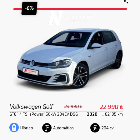
-8%
Volkswagen Golf
22.990 €
24.990 €
GTE 1.4 TSI ePower 150kW 204CV DSG
2020
82.195 km
Automático
204 cv
Híbrido