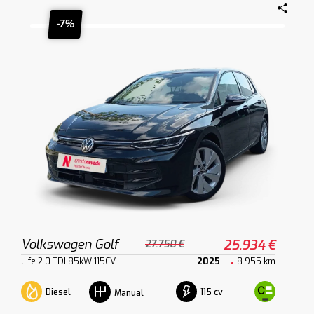
-7%
Volkswagen Golf
25.934 €
27.750 €
Life 2.0 TDI 85kW 115CV
2025
8.955 km
Diesel
115 cv
Manual