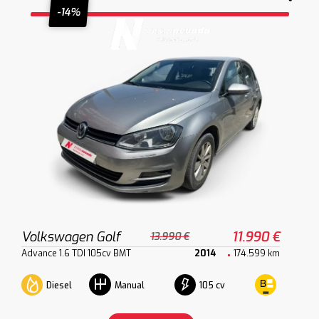
-14%
Volkswagen Golf
11.990 €
13.990 €
Advance 1.6 TDI 105cv BMT
2014
174.599 km
Diesel
105 cv
Manual