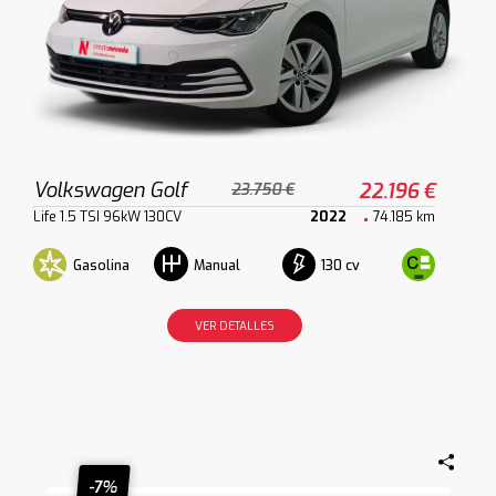
Volkswagen Golf
22.196 €
23.750 €
Life 1.5 TSI 96kW 130CV
2022
74.185 km
Gasolina
130 cv
Manual
VER DETALLES
-7%