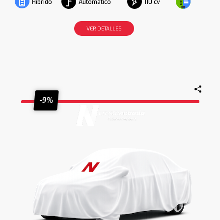
Automático
110 cv
Híbrido
VER DETALLES
-9%