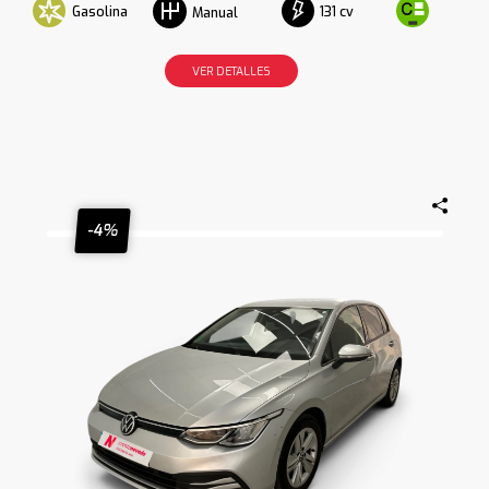
Gasolina
131 cv
Manual
VER DETALLES
-4%