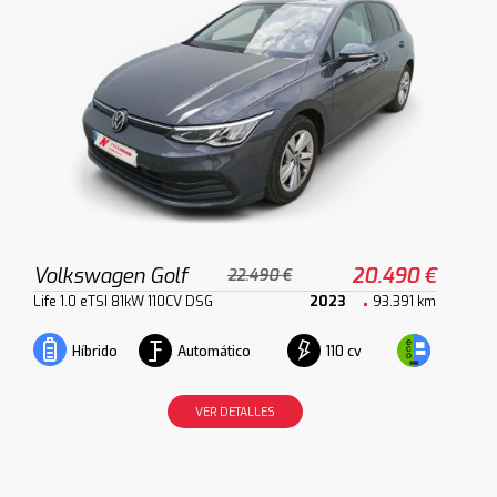
Volkswagen Golf
20.490 €
22.490 €
Life 1.0 eTSI 81kW 110CV DSG
2023
93.391 km
Automático
110 cv
Híbrido
VER DETALLES