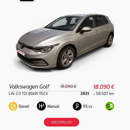
Volkswagen Golf
18.090 €
19.090 €
Life 2.0 TDI 85kW 115CV
2021
58.507 km
Diesel
115 cv
Manual
VER DETALLES