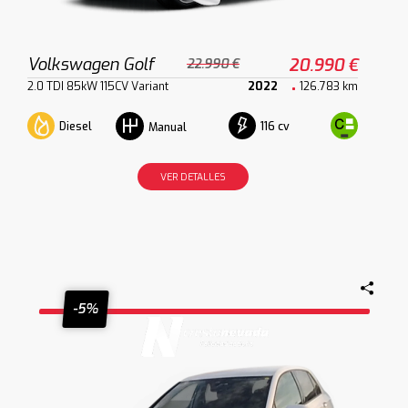
Volkswagen Golf
20.990 €
22.990 €
2.0 TDI 85kW 115CV Variant
2022
126.783 km
Diesel
116 cv
Manual
VER DETALLES
-5%