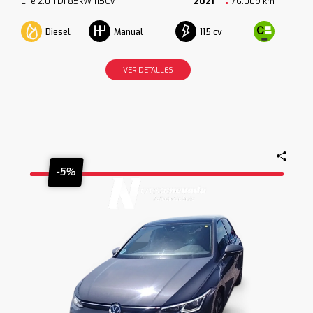
Life 2.0 TDI 85kW 115CV
2021
76.009 km
Diesel
115 cv
Manual
VER DETALLES
-5%