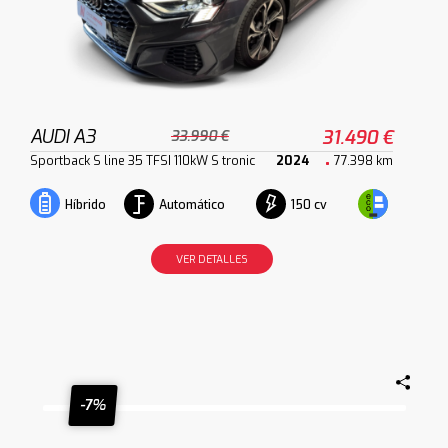
AUDI A3
31.490 €
33.990 €
Sportback S line 35 TFSI 110kW S tronic
2024
77.398 km
Automático
150 cv
Híbrido
VER DETALLES
-7%