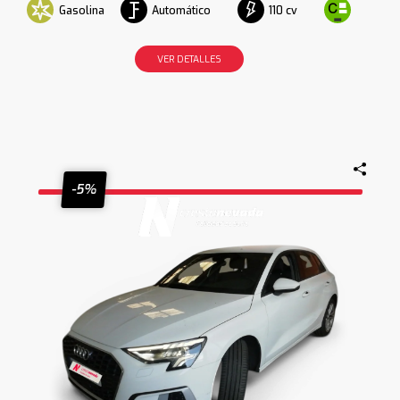
Gasolina
Automático
110 cv
VER DETALLES
-5%