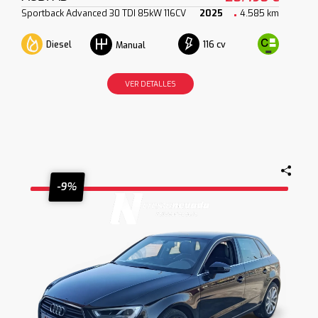
Sportback Advanced 30 TDI 85kW 116CV
2025
4.585 km
Diesel
116 cv
Manual
VER DETALLES
-9%