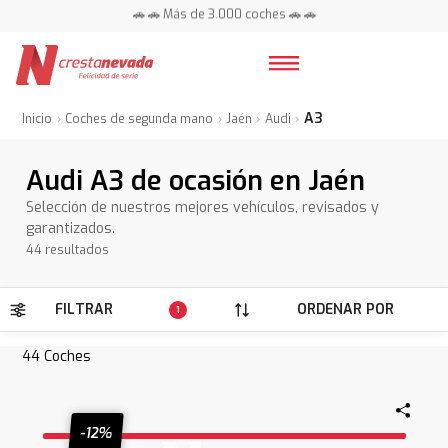
📍 Centros en toda España ⭐
🚗 🚗 Más de 3.000 coches 🚗 🚗
📍 Centros en toda España ⭐
A3
Inicio
Coches de segunda mano
Jaén
Audi
Audi A3 de ocasión en Jaén
Selección de nuestros mejores vehículos, revisados y
garantizados.
44 resultados
FILTRAR
ORDENAR POR
1
44
Coches
-12%