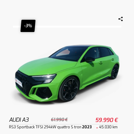
-3%
AUDI A3
59.990 €
61.990 €
RS3 Sportback TFSI 294kW quattro S tron
2023
45.030 km