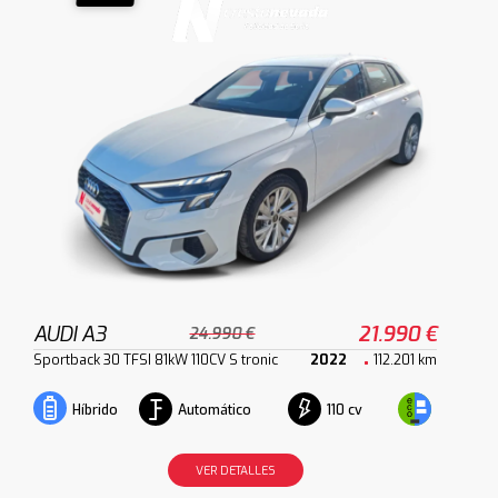
AUDI A3
21.990 €
24.990 €
Sportback 30 TFSI 81kW 110CV S tronic
2022
112.201 km
Automático
110 cv
Híbrido
VER DETALLES