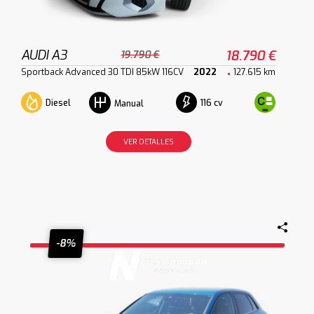
AUDI A3
18.790 €
19.790 €
Sportback Advanced 30 TDI 85kW 116CV
2022
127.615 km
Diesel
116 cv
Manual
VER DETALLES
-8%