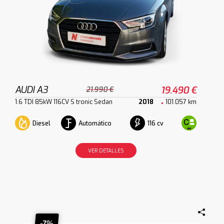
AUDI A3
19.490 €
21.990 €
1.6 TDI 85kW 116CV S tronic Sedan
2018
101.057 km
Diesel
Automático
116 cv
VER DETALLES
-7%