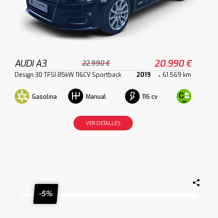
AUDI A3
20.990 €
22.990 €
Design 30 TFSI 85kW 116CV Sportback
2019
61.569 km
Gasolina
116 cv
Manual
VER DETALLES
-5%