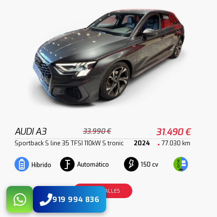
AUDI A3
31.490 €
33.990 €
Sportback S line 35 TFSI 110kW S tronic
2024
77.030 km
Automático
150 cv
Híbrido
VER DETALLES
919 994 836