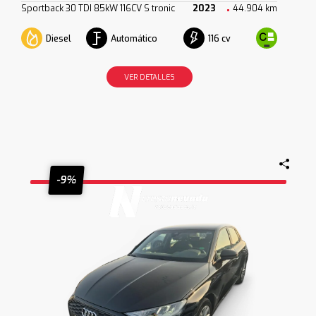
Sportback 30 TDI 85kW 116CV S tronic
2023
44.904 km
Diesel
Automático
116 cv
VER DETALLES
-9%