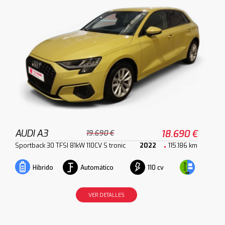
AUDI A3
18.690 €
19.690 €
Sportback 30 TFSI 81kW 110CV S tronic
2022
115.186 km
Automático
110 cv
Híbrido
VER DETALLES