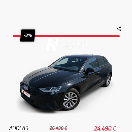
-8%
AUDI A3
24.490 €
26.490 €