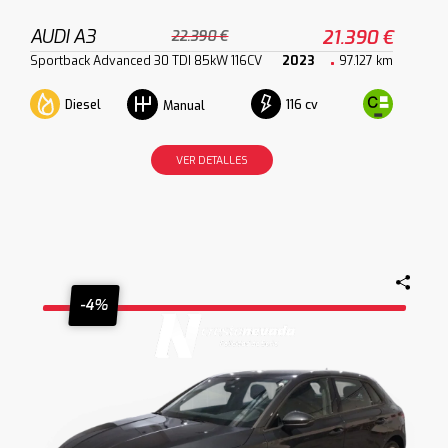
AUDI A3
21.390 €
22.390 €
Sportback Advanced 30 TDI 85kW 116CV
2023
97.127 km
Diesel
116 cv
Manual
VER DETALLES
-4%