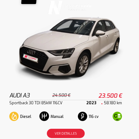
AUDI A3
23.500 €
24.500 €
Sportback 30 TDI 85kW 116CV
2023
58.180 km
Diesel
116 cv
Manual
VER DETALLES