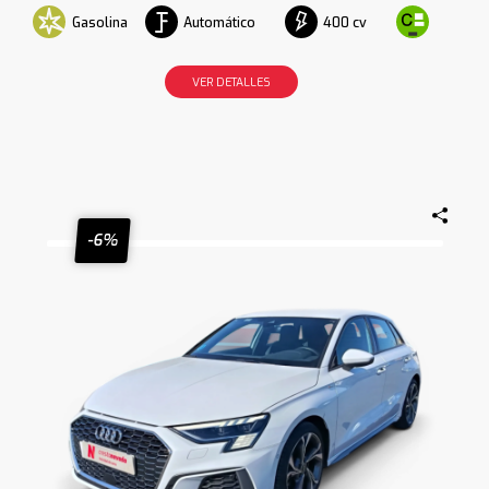
Gasolina
Automático
400 cv
VER DETALLES
-6%