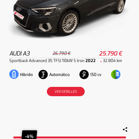
AUDI A3
25.790 €
26.790 €
Sportback Advanced 35 TFSI 110kW S tron
2022
32.804 km
Automático
150 cv
Híbrido
VER DETALLES
-4%