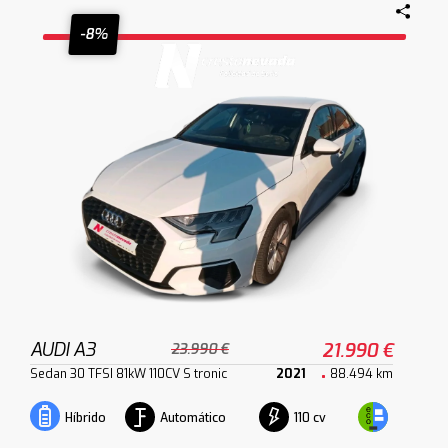
-8%
AUDI A3
21.990 €
23.990 €
Sedan 30 TFSI 81kW 110CV S tronic
2021
88.494 km
Automático
110 cv
Híbrido