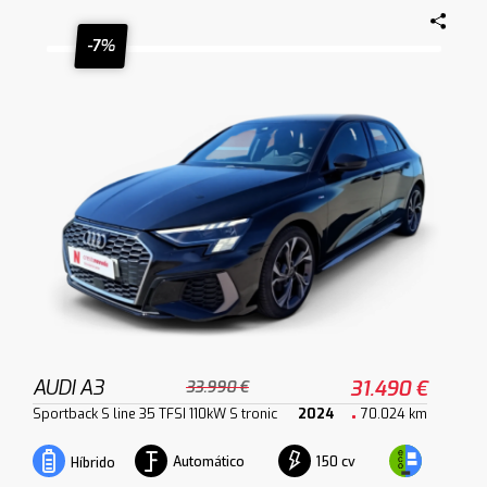
-7%
AUDI A3
31.490 €
33.990 €
Sportback S line 35 TFSI 110kW S tronic
2024
70.024 km
Automático
150 cv
Híbrido