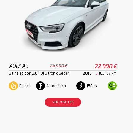
AUDI A3
22.990 €
24.990 €
S line edition 2.0 TDI S tronic Sedan
2018
103.187 km
Diesel
Automático
150 cv
VER DETALLES