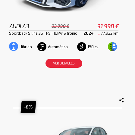
AUDI A3
31.990 €
33.990 €
Sportback S line 35 TFSI 110kW S tronic
2024
77.922 km
Automático
150 cv
Híbrido
VER DETALLES
-8%