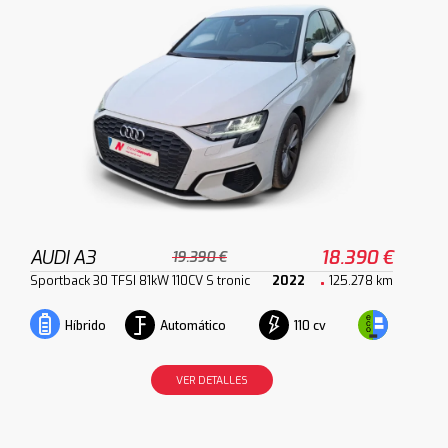
AUDI A3
18.390 €
19.390 €
Sportback 30 TFSI 81kW 110CV S tronic
2022
125.278 km
Automático
110 cv
Híbrido
VER DETALLES