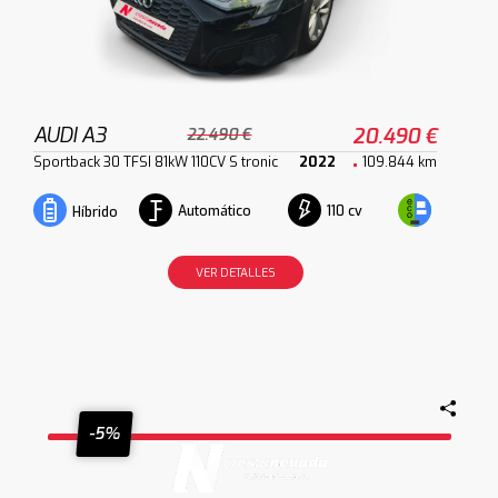
AUDI A3
20.490 €
22.490 €
Sportback 30 TFSI 81kW 110CV S tronic
2022
109.844 km
Automático
110 cv
Híbrido
VER DETALLES
-5%