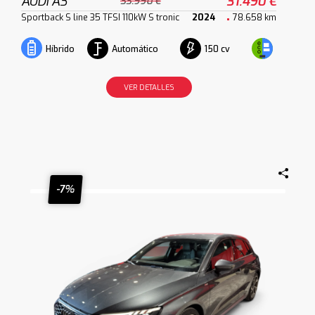
AUDI A3
31.490 €
33.990 €
Sportback S line 35 TFSI 110kW S tronic
2024
78.658 km
Automático
150 cv
Híbrido
VER DETALLES
-7%