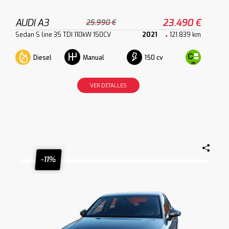
AUDI A3
23.490 €
25.990 €
Sedan S line 35 TDI 110kW 150CV
2021
121.839 km
Diesel
150 cv
Manual
VER DETALLES
-11%