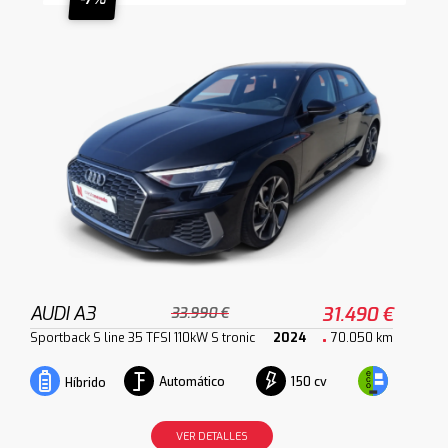
AUDI A3
31.490 €
33.990 €
Sportback S line 35 TFSI 110kW S tronic
2024
70.050 km
Automático
150 cv
Híbrido
VER DETALLES