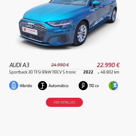
AUDI A3
22.990 €
24.990 €
Sportback 30 TFSI 81kW 110CV S tronic
2022
48.802 km
Automático
110 cv
Híbrido
VER DETALLES