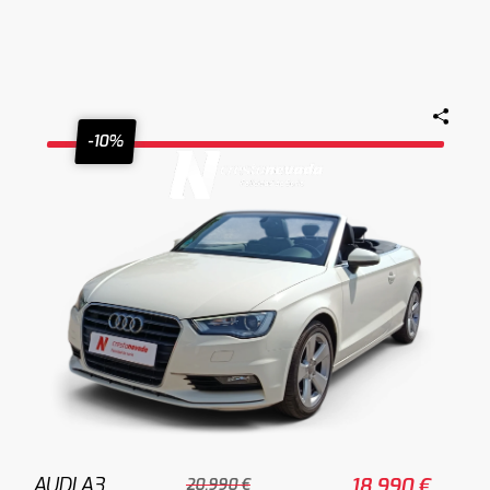
-10%
AUDI A3
18.990 €
20.990 €