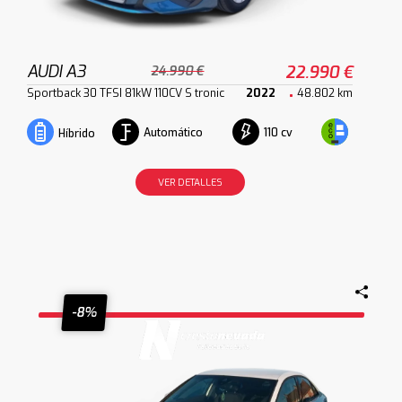
AUDI A3
22.990 €
24.990 €
Sportback 30 TFSI 81kW 110CV S tronic
2022
48.802 km
Automático
110 cv
Híbrido
VER DETALLES
-8%