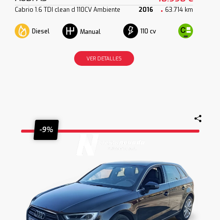
Cabrio 1.6 TDI clean d 110CV Ambiente
2016
63.714 km
Diesel
110 cv
Manual
VER DETALLES
-9%