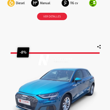
Diesel
116 cv
Manual
VER DETALLES
-8%