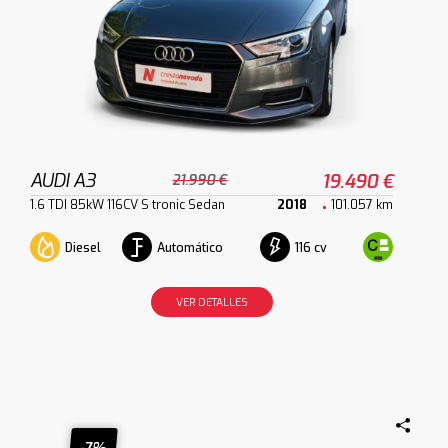
AUDI A3
19.490 €
21.990 €
1.6 TDI 85kW 116CV S tronic Sedan
2018
101.057 km
Diesel
Automático
116 cv
VER DETALLES