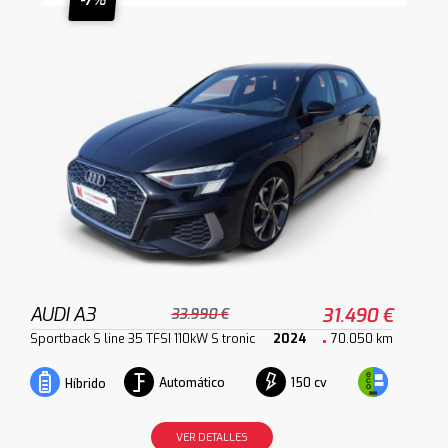
-7%
AUDI A3
31.490 €
33.990 €
Sportback S line 35 TFSI 110kW S tronic
2024
70.050 km
Automático
150 cv
Híbrido
VER DETALLES