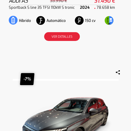
AUDI A3
31.490 €
33.990 €
Sportback S line 35 TFSI 110kW S tronic
2024
78.658 km
Automático
150 cv
Híbrido
VER DETALLES
-7%