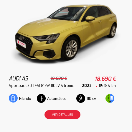
AUDI A3
18.690 €
19.690 €
Sportback 30 TFSI 81kW 110CV S tronic
2022
115.186 km
Automático
110 cv
Híbrido
VER DETALLES