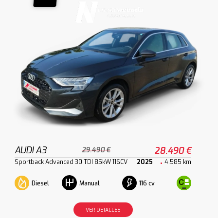
AUDI A3
28.490 €
29.490 €
Sportback Advanced 30 TDI 85kW 116CV
2025
4.585 km
Diesel
116 cv
Manual
VER DETALLES