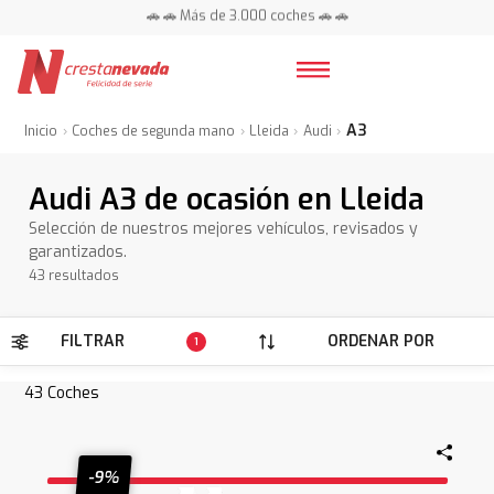
📍 Centros en toda España ⭐
🚗 🚗 Más de 3.000 coches 🚗 🚗
📍 Centros en toda España ⭐
A3
Inicio
Coches de segunda mano
Lleida
Audi
Audi A3 de ocasión en Lleida
Selección de nuestros mejores vehículos, revisados y
garantizados.
43 resultados
FILTRAR
ORDENAR POR
1
43
Coches
-9%