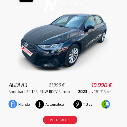
AUDI A3
19.990 €
21.990 €
Sportback 30 TFSI 81kW 110CV S tronic
2023
130.316 km
Automático
110 cv
Híbrido
VER DETALLES