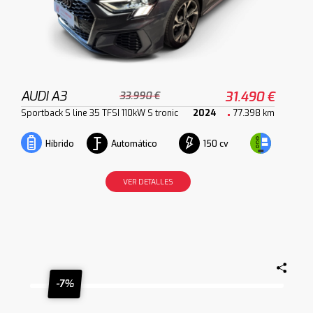
AUDI A3
31.490 €
33.990 €
Sportback S line 35 TFSI 110kW S tronic
2024
77.398 km
Automático
150 cv
Híbrido
VER DETALLES
-7%