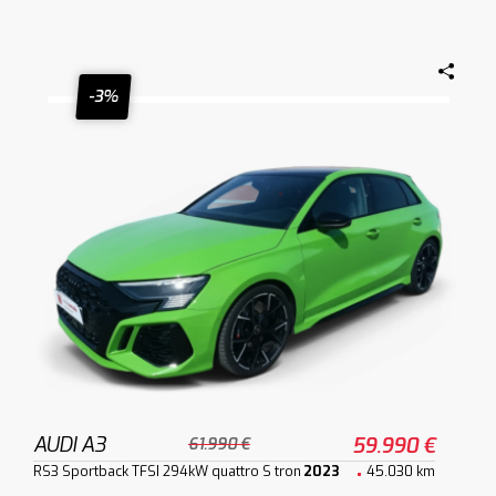
-3%
AUDI A3
59.990 €
61.990 €
RS3 Sportback TFSI 294kW quattro S tron
2023
45.030 km