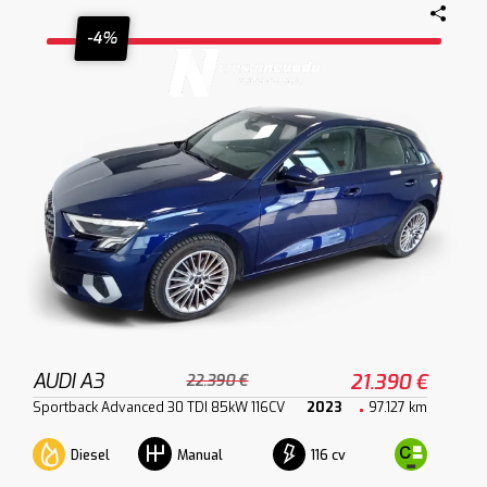
-4%
AUDI A3
21.390 €
22.390 €
Sportback Advanced 30 TDI 85kW 116CV
2023
97.127 km
Diesel
116 cv
Manual