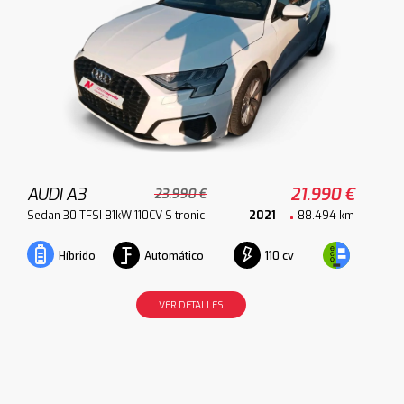
AUDI A3
21.990 €
23.990 €
Sedan 30 TFSI 81kW 110CV S tronic
2021
88.494 km
Automático
110 cv
Híbrido
VER DETALLES