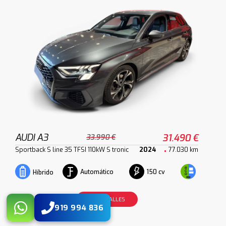
AUDI A3
31.490 €
33.990 €
Sportback S line 35 TFSI 110kW S tronic
2024
77.030 km
Automático
150 cv
Híbrido
VER DETALLES
919 994 836