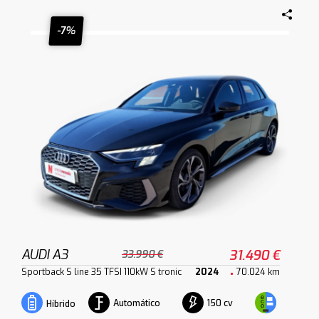
-7%
AUDI A3
31.490 €
33.990 €
Sportback S line 35 TFSI 110kW S tronic
2024
70.024 km
Automático
150 cv
Híbrido