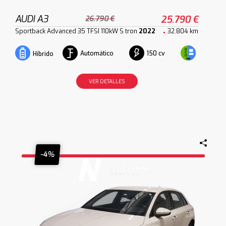
AUDI A3
25.790 €
26.790 €
Sportback Advanced 35 TFSI 110kW S tron
2022
32.804 km
Automático
150 cv
Híbrido
VER DETALLES
-4%