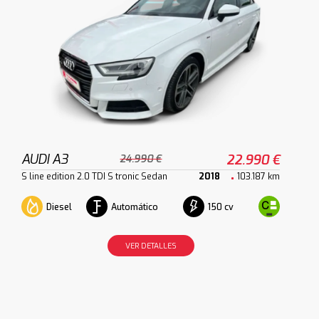
AUDI A3
22.990 €
24.990 €
S line edition 2.0 TDI S tronic Sedan
2018
103.187 km
Diesel
Automático
150 cv
VER DETALLES