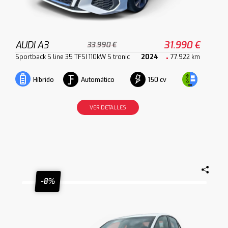
AUDI A3
31.990 €
33.990 €
Sportback S line 35 TFSI 110kW S tronic
2024
77.922 km
Automático
150 cv
Híbrido
VER DETALLES
-8%