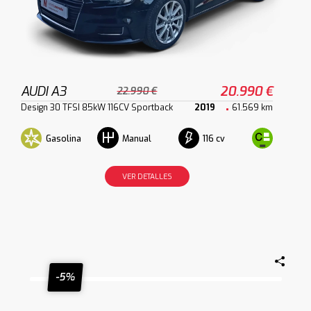
AUDI A3
20.990 €
22.990 €
Design 30 TFSI 85kW 116CV Sportback
2019
61.569 km
Gasolina
116 cv
Manual
VER DETALLES
-5%