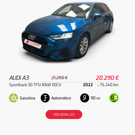
AUDI A3
20.290 €
21.290 €
Sportback 30 TFSI 81kW 110CV
2022
76.240 km
Gasolina
Automático
110 cv
VER DETALLES