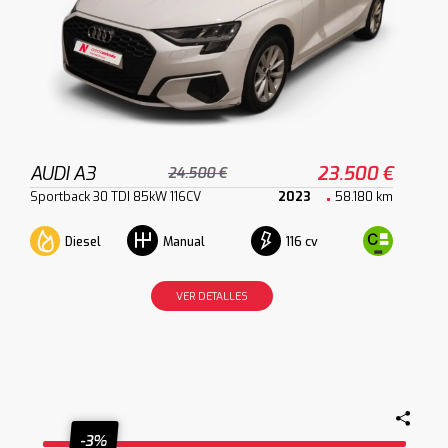
AUDI A3
23.500 €
24.500 €
Sportback 30 TDI 85kW 116CV
2023
58.180 km
Diesel
116 cv
Manual
VER DETALLES
-3%