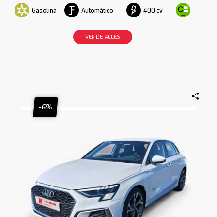
Gasolina
Automático
400 cv
VER DETALLES
-6%