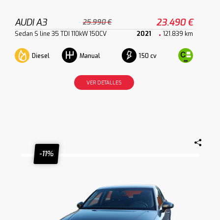
AUDI A3
23.490 €
25.990 €
Sedan S line 35 TDI 110kW 150CV
2021
121.839 km
Diesel
150 cv
Manual
VER DETALLES
-11%