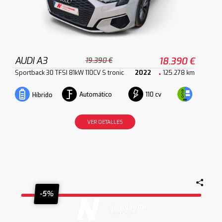
AUDI A3
18.390 €
19.390 €
Sportback 30 TFSI 81kW 110CV S tronic
2022
125.278 km
Automático
110 cv
Híbrido
VER DETALLES
-5%