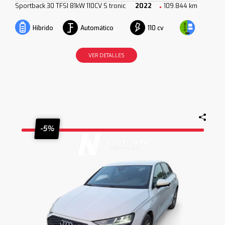
Sportback 30 TFSI 81kW 110CV S tronic
2022
109.844 km
Automático
110 cv
Híbrido
VER DETALLES
-5%