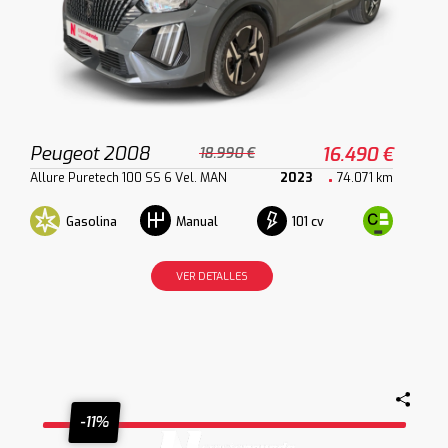
Peugeot 2008
16.490 €
18.990 €
Allure Puretech 100 SS 6 Vel. MAN
2023
74.071 km
Gasolina
101 cv
Manual
VER DETALLES
-11%