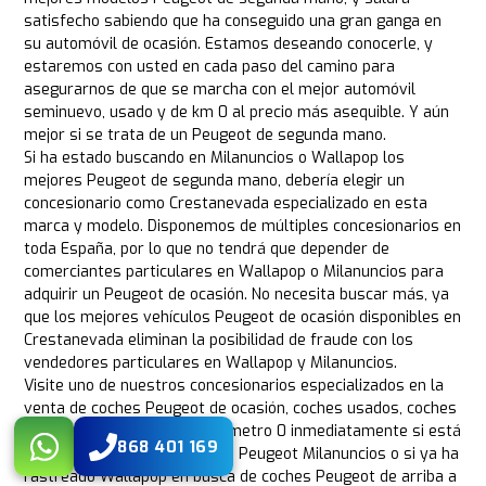
satisfecho sabiendo que ha conseguido una gran ganga en
su automóvil de ocasión. Estamos deseando conocerle, y
estaremos con usted en cada paso del camino para
asegurarnos de que se marcha con el mejor automóvil
seminuevo, usado y de km 0 al precio más asequible. Y aún
mejor si se trata de un Peugeot de segunda mano.
Si ha estado buscando en Milanuncios o Wallapop los
mejores Peugeot de segunda mano, debería elegir un
concesionario como Crestanevada especializado en esta
marca y modelo. Disponemos de múltiples concesionarios en
toda España, por lo que no tendrá que depender de
comerciantes particulares en Wallapop o Milanuncios para
adquirir un Peugeot de ocasión. No necesita buscar más, ya
que los mejores vehículos Peugeot de ocasión disponibles en
Crestanevada eliminan la posibilidad de fraude con los
vendedores particulares en Wallapop y Milanuncios.
Visite uno de nuestros concesionarios especializados en la
venta de coches Peugeot de ocasión, coches usados, coches
seminuevos y coches de kilómetro 0 inmediatamente si está
868 401 169
cansado de buscar coches en Peugeot Milanuncios o si ya ha
rastreado Wallapop en busca de coches Peugeot de arriba a