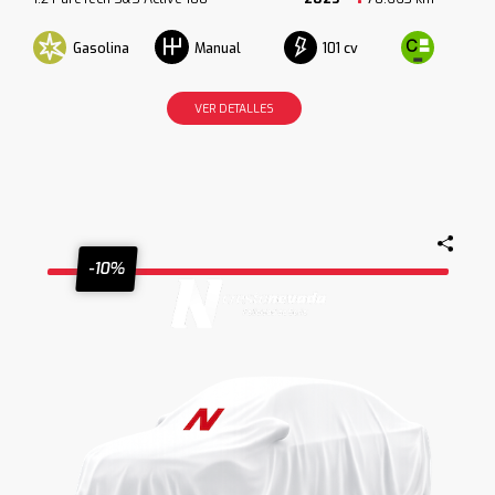
Gasolina
101 cv
Manual
VER DETALLES
-10%