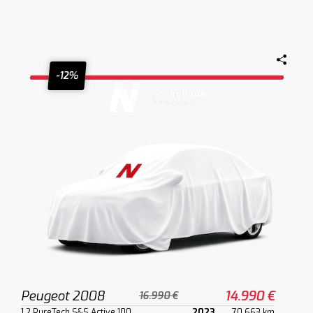
-12%
Peugeot 2008
14.990 €
16.990 €
1.2 PureTech S&S Active 100
2023
70.663 km