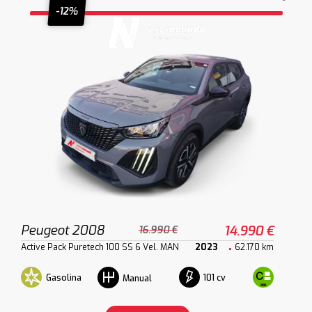
-12%
Peugeot 2008
14.990 €
16.990 €
Active Pack Puretech 100 SS 6 Vel. MAN
2023
62.170 km
Gasolina
101 cv
Manual