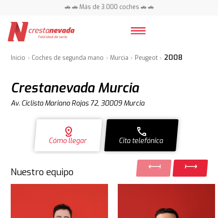
📍 Centros en toda España ⭐
2008
Inicio
Coches de segunda mano
Murcia
Peugeot
Crestanevada Murcia
Av. Ciclista Mariano Rojas 72, 30009 Murcia
distance
call
Cómo llegar
Cita telefónica
Nuestro equipo