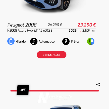
Peugeot 2008
23.290 €
24.290 €
N2008 Allure Hybrid 145 eDCS6
2025
3.604 km
Automático
145 cv
Híbrido
VER DETALLES
-4%