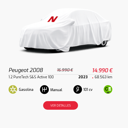
Peugeot 2008
14.990 €
16.990 €
1.2 PureTech S&S Active 100
2023
68.563 km
Gasolina
101 cv
Manual
VER DETALLES