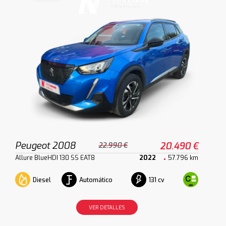
Peugeot 2008
20.490 €
22.990 €
Allure BlueHDI 130 SS EAT8
2022
57.796 km
Diesel
Automático
131 cv
VER DETALLES