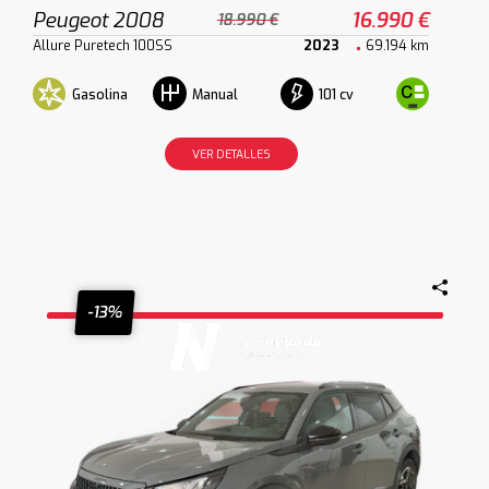
Peugeot 2008
16.990 €
18.990 €
Allure Puretech 100SS
2023
69.194 km
Gasolina
101 cv
Manual
VER DETALLES
-13%