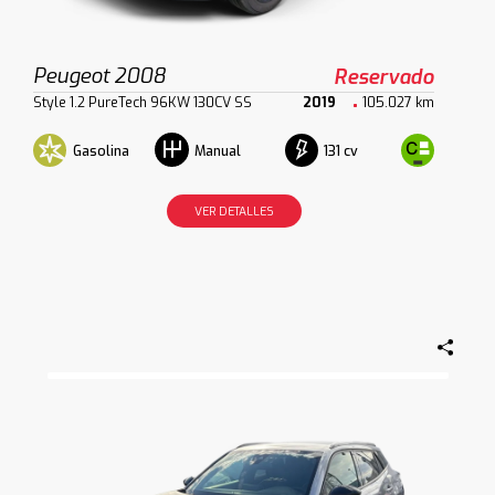
Peugeot 2008
Reservado
Style 1.2 PureTech 96KW 130CV SS
2019
105.027 km
Gasolina
131 cv
Manual
VER DETALLES