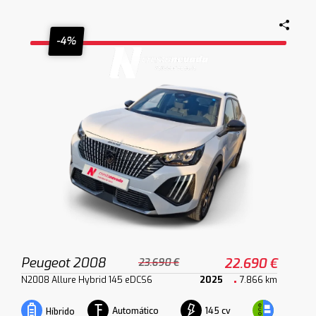
-4%
Peugeot 2008
22.690 €
23.690 €
N2008 Allure Hybrid 145 eDCS6
2025
7.866 km
Automático
145 cv
Híbrido