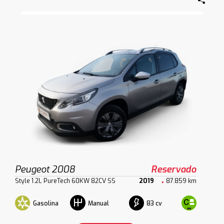
Peugeot 2008
Reservado
Style 1.2L PureTech 60KW 82CV SS
2019
87.859 km
Gasolina
83 cv
Manual