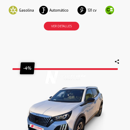
Gasolina
Automático
131 cv
VER DETALLES
-4%