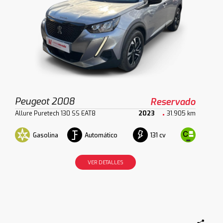
Peugeot 2008
Reservado
Allure Puretech 130 SS EAT8
2023
31.905 km
Gasolina
Automático
131 cv
VER DETALLES