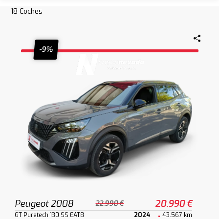
18
Coches
-9%
Peugeot 2008
20.990 €
22.990 €
GT Puretech 130 SS EAT8
2024
43.567 km