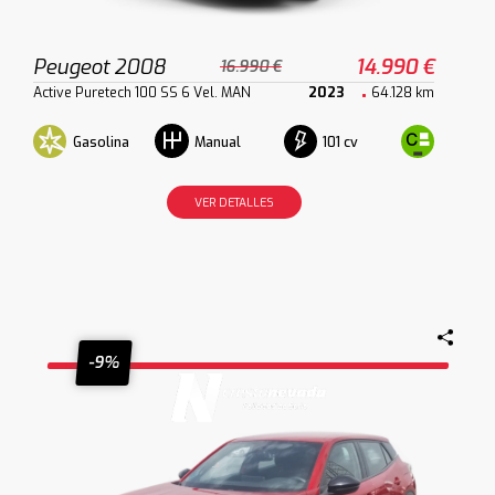
Peugeot 2008
14.990 €
16.990 €
Active Puretech 100 SS 6 Vel. MAN
2023
64.128 km
Gasolina
101 cv
Manual
VER DETALLES
-9%