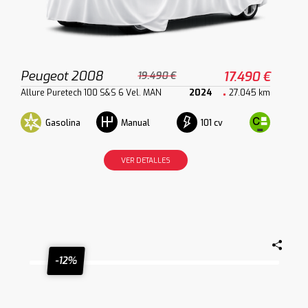
Peugeot 2008
17.490 €
19.490 €
Allure Puretech 100 S&S 6 Vel. MAN
2024
27.045 km
Gasolina
101 cv
Manual
VER DETALLES
-12%