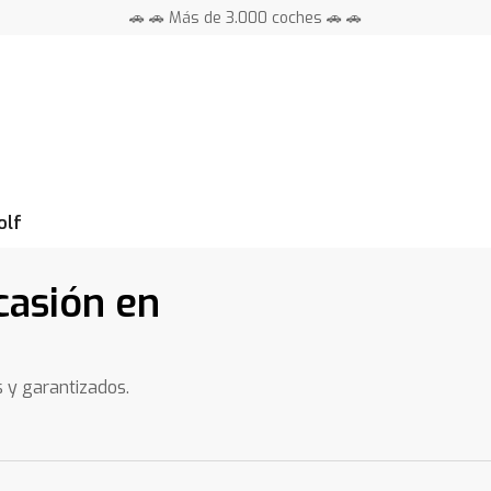
🚗 🚗 Más de 3.000 coches 🚗 🚗
📍 Centros en toda España ⭐
olf
casión en
s y garantizados.