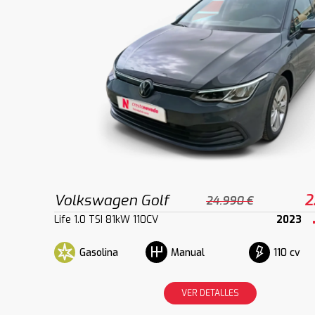
Volkswagen Golf
2
24.990 €
Life 1.0 TSI 81kW 110CV
2023
Gasolina
110 cv
Manual
VER DETALLES