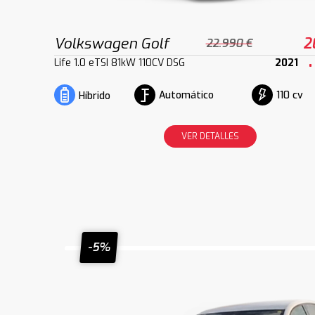
Volkswagen Golf
2
22.990 €
Life 1.0 eTSI 81kW 110CV DSG
2021
Automático
110 cv
Híbrido
VER DETALLES
-5%