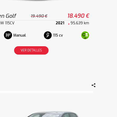
n Golf
18.490 €
19.490 €
5kW 115CV
2021
95.639 km
115 cv
Manual
VER DETALLES