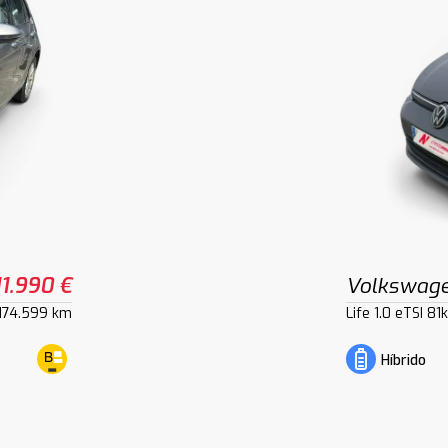
11.990 €
Volkswage
174.599 km
Life 1.0 eTSI 8
Híbrido