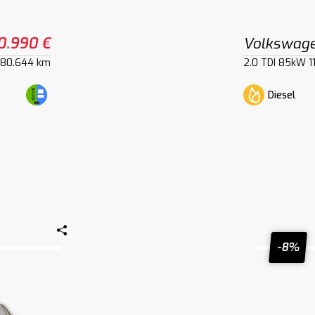
0.990 €
Volkswage
80.644 km
2.0 TDI 85kW 1
Diesel
-8%