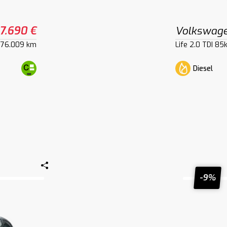
17.690 €
Volkswage
76.009 km
Life 2.0 TDI 8
Diesel
-9%