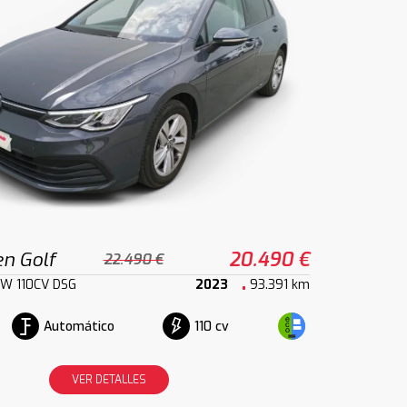
n Golf
20.490 €
22.490 €
1kW 110CV DSG
2023
93.391 km
Automático
110 cv
VER DETALLES