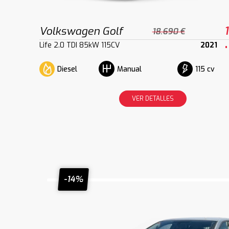
Volkswagen Golf
18.690 €
Life 2.0 TDI 85kW 115CV
2021
Diesel
115 cv
Manual
VER DETALLES
-14%