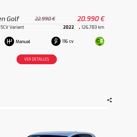
n Golf
20.990 €
22.990 €
15CV Variant
2022
126.783 km
116 cv
Manual
VER DETALLES