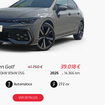
n Golf
39.018 €
41.750 €
130kW 85kW DSG
2025
14.366 km
Automático
272 cv
VER DETALLES