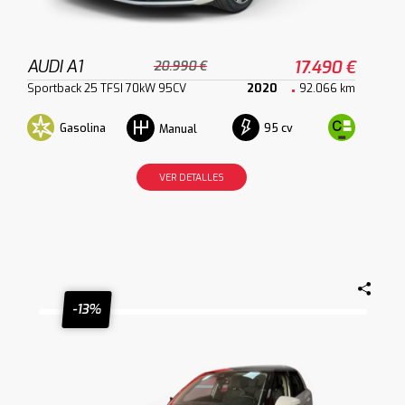
AUDI A1
17.490 €
20.990 €
Sportback 25 TFSI 70kW 95CV
2020
92.066 km
Gasolina
95 cv
Manual
VER DETALLES
-13%