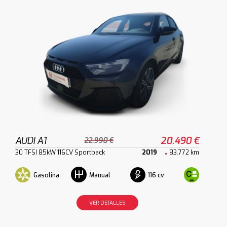
AUDI A1
20.490 €
22.990 €
30 TFSI 85kW 116CV Sportback
2019
83.772 km
Gasolina
116 cv
Manual
VER DETALLES