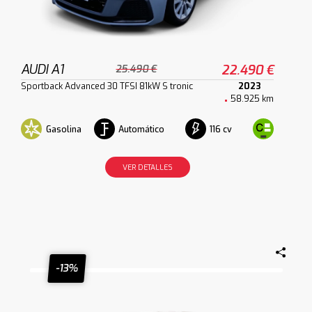
AUDI A1
22.490 €
25.490 €
Sportback Advanced 30 TFSI 81kW S tronic
2023
58.925 km
Gasolina
Automático
116 cv
VER DETALLES
-13%