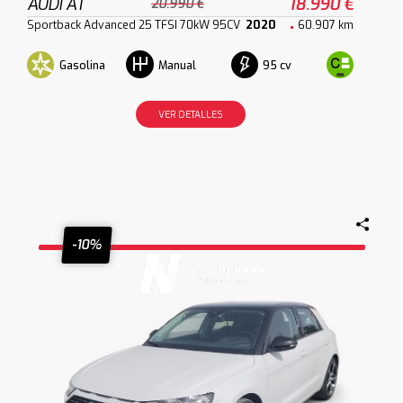
AUDI A1
18.990 €
20.990 €
Sportback Advanced 25 TFSI 70kW 95CV
2020
60.907 km
Gasolina
95 cv
Manual
VER DETALLES
-10%