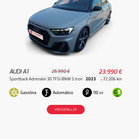
AUDI A1
23.990 €
25.990 €
Sportback Adrenalin 30 TFSI 81kW S tron
2023
72.206 km
Gasolina
Automático
110 cv
VER DETALLES