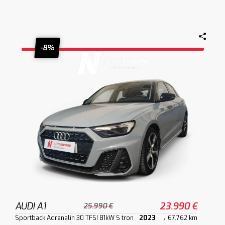
-8%
AUDI A1
23.990 €
25.990 €
Sportback Adrenalin 30 TFSI 81kW S tron
2023
67.762 km