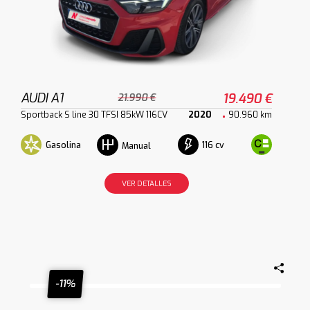
AUDI A1
19.490 €
21.990 €
Sportback S line 30 TFSI 85kW 116CV
2020
90.960 km
Gasolina
116 cv
Manual
VER DETALLES
-11%