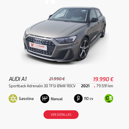
AUDI A1
19.990 €
21.990 €
Sportback Adrenalin 30 TFSI 81kW 110CV
2021
79.591 km
Gasolina
110 cv
Manual
VER DETALLES