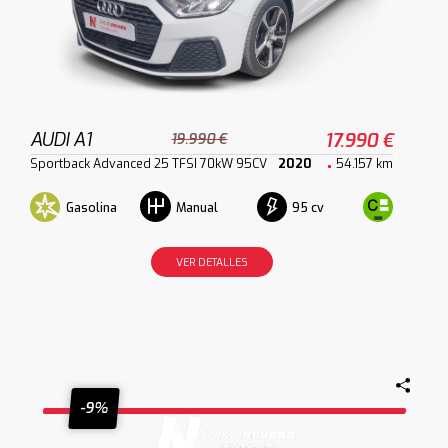
AUDI A1
17.990 €
19.990 €
Sportback Advanced 25 TFSI 70kW 95CV
2020
54.157 km
Gasolina
95 cv
Manual
VER DETALLES
-9%