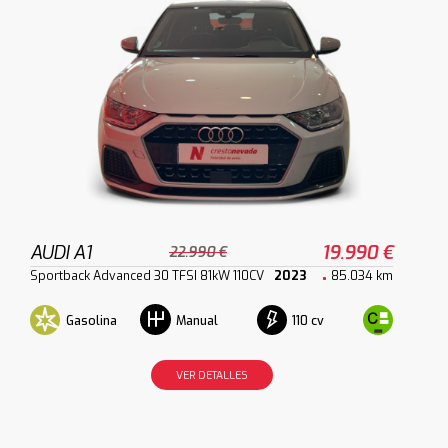
AUDI A1
19.990 €
22.990 €
Sportback Advanced 30 TFSI 81kW 110CV
2023
85.034 km
Gasolina
110 cv
Manual
VER DETALLES