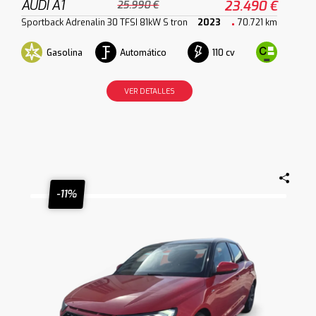
AUDI A1
23.490 €
25.990 €
Sportback Adrenalin 30 TFSI 81kW S tron
2023
70.721 km
Gasolina
Automático
110 cv
VER DETALLES
-11%