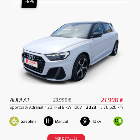
-8%
AUDI A1
21.990 €
23.990 €
Sportback Adrenalin 30 TFSI 81kW 110CV
2023
70.525 km
Gasolina
110 cv
Manual
VER DETALLES