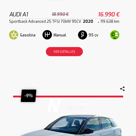
AUDI A1
16.990 €
18.990 €
Sportback Advanced 25 TFSI 70kW 95CV
2020
119.638 km
Gasolina
95 cv
Manual
VER DETALLES
-9%