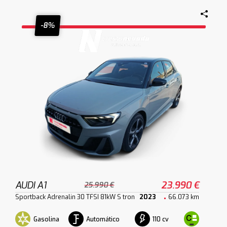
-8%
AUDI A1
23.990 €
25.990 €
Sportback Adrenalin 30 TFSI 81kW S tron
2023
66.073 km
Gasolina
Automático
110 cv