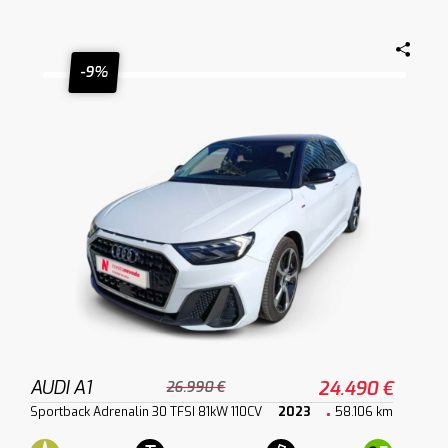
-9%
AUDI A1
24.490 €
26.990 €
Sportback Adrenalin 30 TFSI 81kW 110CV
2023
58.106 km