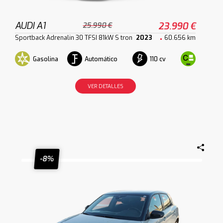
AUDI A1
23.990 €
25.990 €
Sportback Adrenalin 30 TFSI 81kW S tron
2023
60.656 km
Gasolina
Automático
110 cv
VER DETALLES
-8%