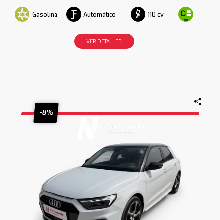
Gasolina
Automático
110 cv
VER DETALLES
-8%