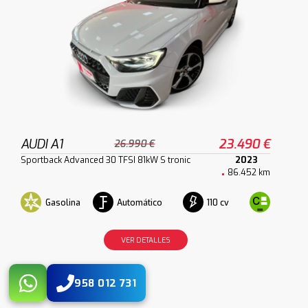
AUDI A1
23.490 €
26.990 €
Sportback Advanced 30 TFSI 81kW S tronic
2023
86.452 km
Gasolina
Automático
110 cv
VER DETALLES
958 012 731