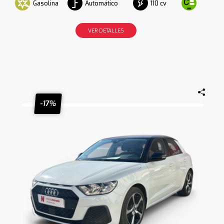
Gasolina
Automático
110 cv
VER DETALLES
-17%