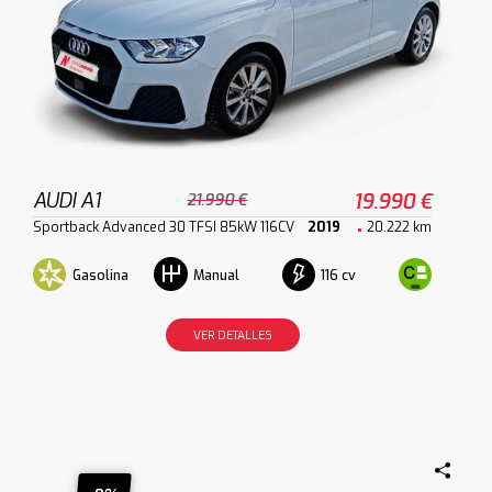
AUDI A1
19.990 €
21.990 €
Sportback Advanced 30 TFSI 85kW 116CV
2019
20.222 km
Gasolina
116 cv
Manual
VER DETALLES