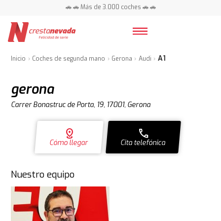
📍 Centros en toda España ⭐
🚗 🚗 Más de 3.000 coches 🚗 🚗
📍 Centros en toda España ⭐
A1
Inicio
Coches de segunda mano
Gerona
Audi
gerona
Carrer Bonastruc de Porta, 19, 17001, Gerona
distance
call
Cómo llegar
Cita telefónica
Nuestro equipo