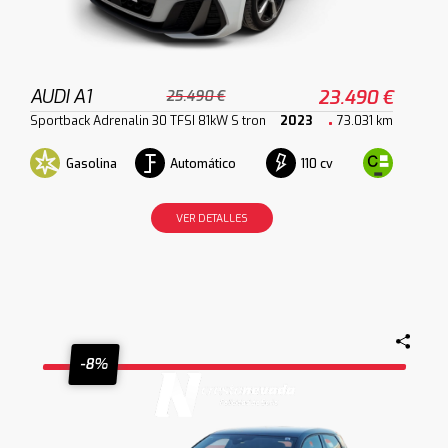
AUDI A1
23.490 €
25.490 €
Sportback Adrenalin 30 TFSI 81kW S tron
2023
73.031 km
Gasolina
Automático
110 cv
VER DETALLES
-8%