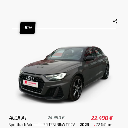
-10%
AUDI A1
22.490 €
24.990 €
Sportback Adrenalin 30 TFSI 81kW 110CV
2023
72.641 km