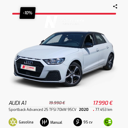
-10%
AUDI A1
17.990 €
19.990 €
Sportback Advanced 25 TFSI 70kW 95CV
2020
77.453 km
Gasolina
95 cv
Manual