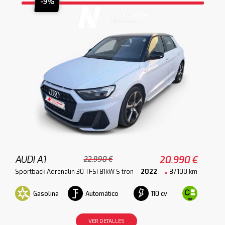
-9%
AUDI A1
20.990 €
22.990 €
Sportback Adrenalin 30 TFSI 81kW S tron
2022
87.100 km
Gasolina
Automático
110 cv
VER DETALLES