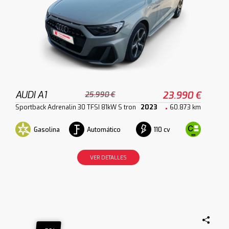
AUDI A1
23.990 €
25.990 €
Sportback Adrenalin 30 TFSI 81kW S tron
2023
60.873 km
Gasolina
Automático
110 cv
VER DETALLES