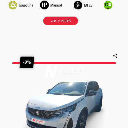
Gasolina
131 cv
Manual
VER DETALLES
-9%