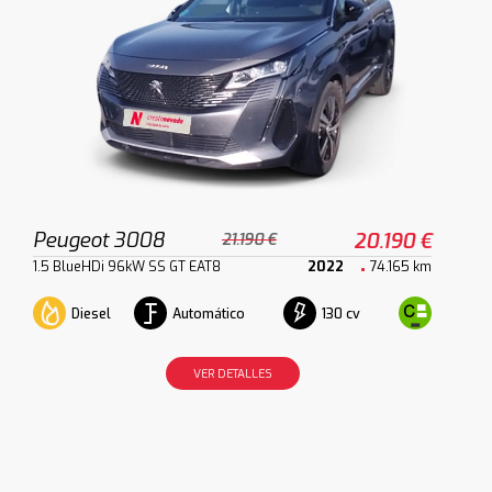
Peugeot 3008
20.190 €
21.190 €
1.5 BlueHDi 96kW SS GT EAT8
2022
74.165 km
Diesel
Automático
130 cv
VER DETALLES