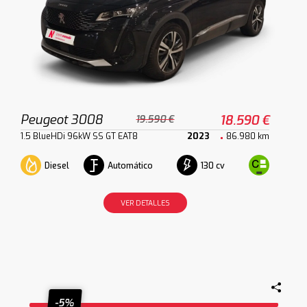
Peugeot 3008
18.590 €
19.590 €
1.5 BlueHDi 96kW SS GT EAT8
2023
86.980 km
Diesel
Automático
130 cv
VER DETALLES
-5%