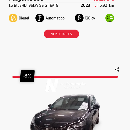
1.5 BlueHDi 96kW SS GT EAT8
2023
115.921 km
Diesel
Automático
130 cv
VER DETALLES
-5%