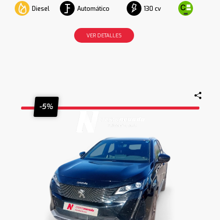
Diesel
Automático
130 cv
VER DETALLES
-5%