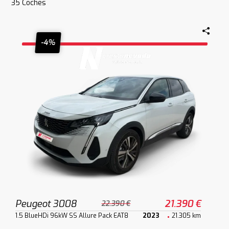
35
Coches
-4%
Peugeot 3008
21.390 €
22.390 €
1.5 BlueHDi 96kW SS Allure Pack EAT8
2023
21.305 km