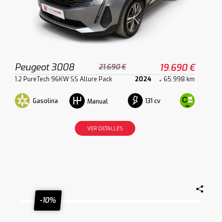
Peugeot 3008
19.690 €
21.690 €
1.2 PureTech 96KW SS Allure Pack
2024
65.998 km
Gasolina
131 cv
Manual
VER DETALLES
-10%