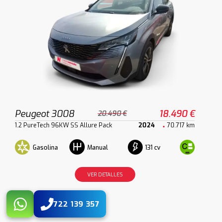
Peugeot 3008
18.490 €
20.490 €
1.2 PureTech 96KW SS Allure Pack
2024
70.717 km
Gasolina
131 cv
Manual
VER DETALLES
722 139 357