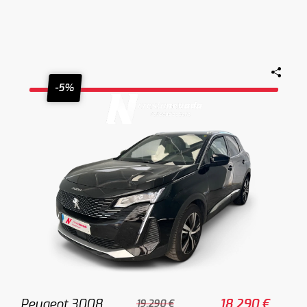
-5%
Peugeot 3008
18.290 €
19.290 €