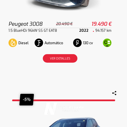
Peugeot 3008
19.490 €
20.490 €
1.5 BlueHDi 96kW SS GT EAT8
2022
94.157 km
Diesel
Automático
130 cv
VER DETALLES
-5%