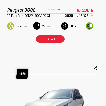
Peugeot 3008
16.990 €
18.990 €
1.2 PureTech 96KW 130CV SS GT
2020
45.377 km
Gasolina
131 cv
Manual
VER DETALLES
-9%