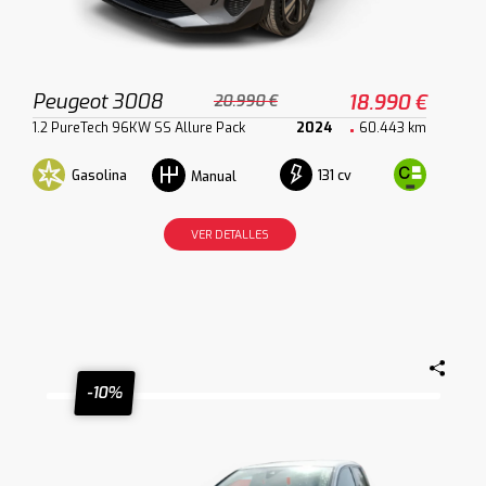
Peugeot 3008
18.990 €
20.990 €
1.2 PureTech 96KW SS Allure Pack
2024
60.443 km
Gasolina
131 cv
Manual
VER DETALLES
-10%