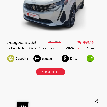
Peugeot 3008
19.990 €
21.990 €
1.2 PureTech 96KW SS Allure Pack
2024
58.915 km
Gasolina
131 cv
Manual
VER DETALLES
-9%