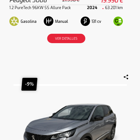
Peugeot 3008
19.990 €
21.990 €
1.2 PureTech 96KW SS Allure Pack
2024
63.201 km
Gasolina
131 cv
Manual
VER DETALLES
-9%