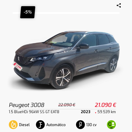
-5%
Peugeot 3008
21.090 €
22.090 €
1.5 BlueHDi 96kW SS GT EAT8
2023
59.539 km
Diesel
Automático
130 cv