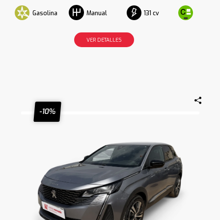
Gasolina
131 cv
Manual
VER DETALLES
-10%