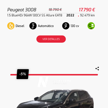
Peugeot 3008
17.790 €
18.790 €
1.5 BlueHDi 96kW 130CV SS Allure EAT8
2022
92.479 km
Diesel
Automático
130 cv
VER DETALLES
-5%