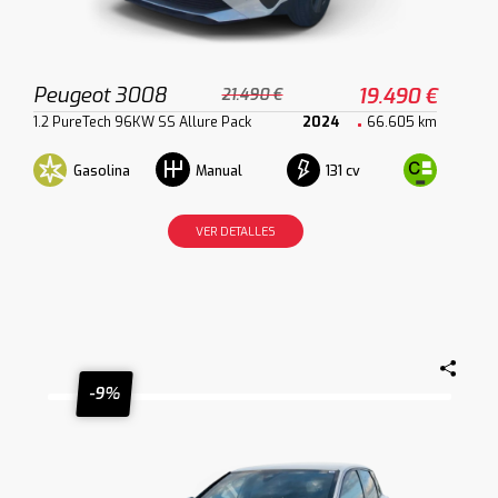
Peugeot 3008
19.490 €
21.490 €
1.2 PureTech 96KW SS Allure Pack
2024
66.605 km
Gasolina
131 cv
Manual
VER DETALLES
-9%