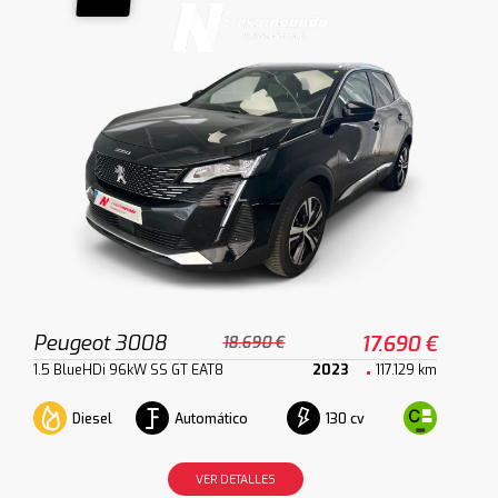
Peugeot 3008
17.690 €
18.690 €
1.5 BlueHDi 96kW SS GT EAT8
2023
117.129 km
Diesel
Automático
130 cv
VER DETALLES