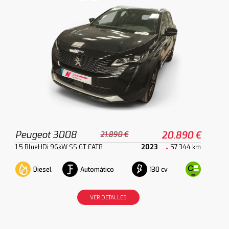
Peugeot 3008
20.890 €
21.890 €
1.5 BlueHDi 96kW SS GT EAT8
2023
57.344 km
Diesel
Automático
130 cv
VER DETALLES