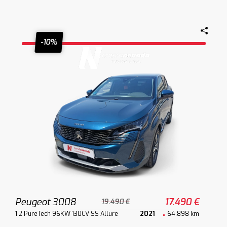
-10%
Peugeot 3008
17.490 €
19.490 €
1.2 PureTech 96KW 130CV SS Allure
2021
64.898 km