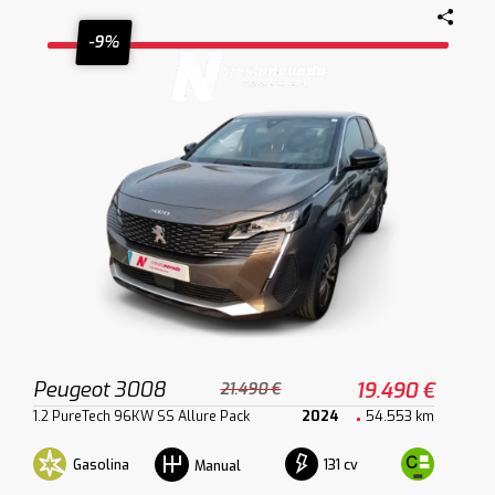
-9%
Peugeot 3008
19.490 €
21.490 €
1.2 PureTech 96KW SS Allure Pack
2024
54.553 km
Gasolina
131 cv
Manual