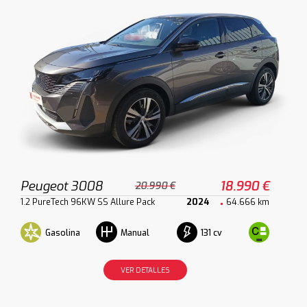
Peugeot 3008
18.990 €
20.990 €
1.2 PureTech 96KW SS Allure Pack
2024
64.666 km
Gasolina
131 cv
Manual
VER DETALLES