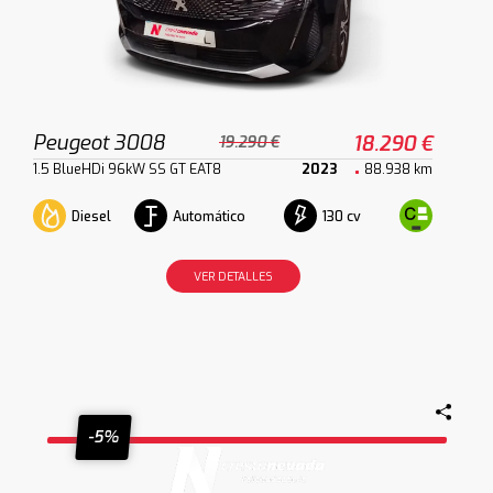
Peugeot 3008
18.290 €
19.290 €
1.5 BlueHDi 96kW SS GT EAT8
2023
88.938 km
Diesel
Automático
130 cv
VER DETALLES
-5%