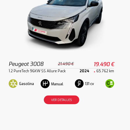
Peugeot 3008
19.490 €
21.490 €
1.2 PureTech 96KW SS Allure Pack
2024
65.762 km
Gasolina
131 cv
Manual
VER DETALLES