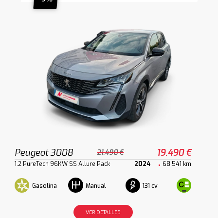
Peugeot 3008
19.490 €
21.490 €
1.2 PureTech 96KW SS Allure Pack
2024
68.541 km
Gasolina
131 cv
Manual
VER DETALLES