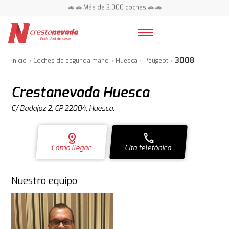
📍 Centros en toda España ⭐
🚗 🚗 Más de 3.000 coches 🚗 🚗
📍 Centros en toda España ⭐
3008
Inicio
Coches de segunda mano
Huesca
Peugeot
Crestanevada Huesca
C/ Badajoz 2, CP 22004, Huesca.
distance
call
Cómo llegar
Cita telefónica
Nuestro equipo