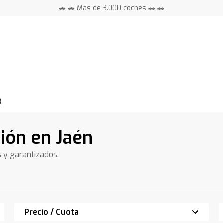
🚗 🚗 Más de 3.000 coches 🚗 🚗
📍 Centros en toda España ⭐
8
ión en Jaén
s y garantizados.
Precio / Cuota