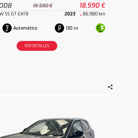
3008
18.590 €
19.590 €
kW SS GT EAT8
2023
86.980 km
Automático
130 cv
VER DETALLES