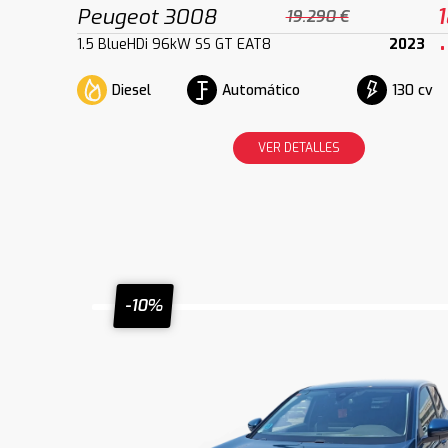
Peugeot 3008
1
19.290 €
1.5 BlueHDi 96kW SS GT EAT8
2023
Diesel
Automático
130 cv
VER DETALLES
-10%