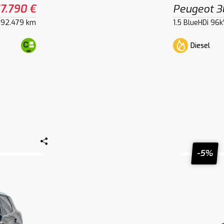
17.790 €
Peugeot 
92.479 km
1.5 BlueHDi 96
Diesel
-5%