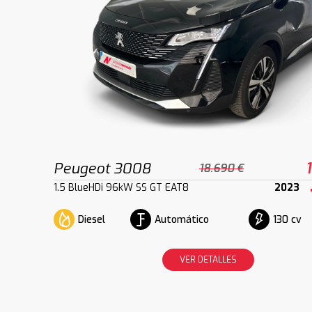
Peugeot 3008
18.690 €
1.5 BlueHDi 96kW SS GT EAT8
2023
Diesel
Automático
130 cv
VER DETALLES