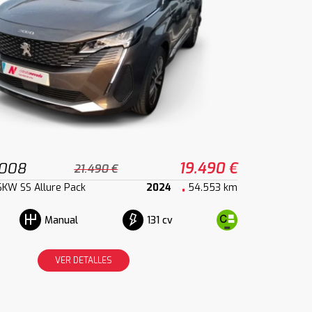
3008
19.490 €
21.490 €
6KW SS Allure Pack
2024
54.553 km
131 cv
Manual
VER DETALLES