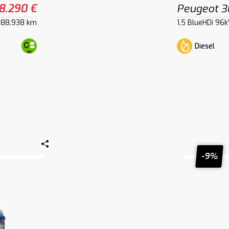
8.290 €
Peugeot 
88.938 km
1.5 BlueHDi 96
Diesel
-9%