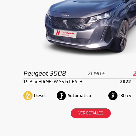
Peugeot 3008
2
21.190 €
1.5 BlueHDi 96kW SS GT EAT8
2022
Diesel
Automático
130 cv
VER DETALLES