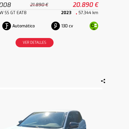
3008
20.890 €
21.890 €
kW SS GT EAT8
2023
57.344 km
Automático
130 cv
VER DETALLES