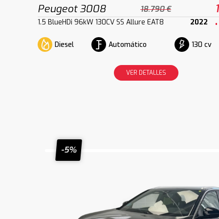
Peugeot 3008
18.790 €
1.5 BlueHDi 96kW 130CV SS Allure EAT8
2022
Diesel
Automático
130 cv
VER DETALLES
-5%