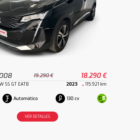
3008
18.290 €
19.290 €
kW SS GT EAT8
2023
115.921 km
Automático
130 cv
VER DETALLES