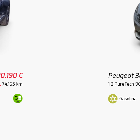
0.190 €
Peugeot 
74.165 km
1.2 PureTech 9
Gasolina