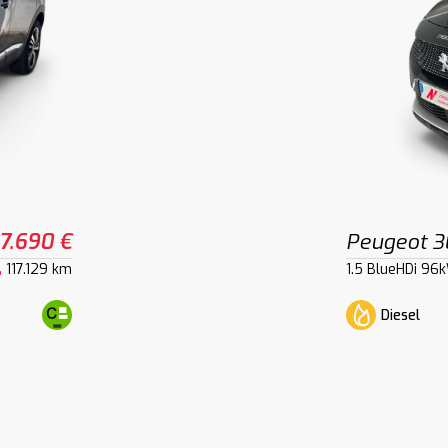
17.690 €
Peugeot 
117.129 km
1.5 BlueHDi 96
Diesel