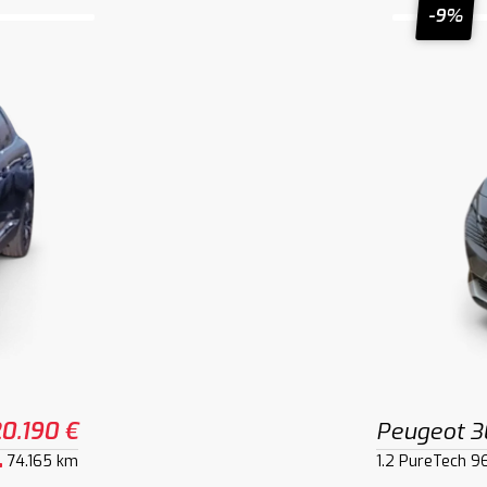
-9%
0.190 €
Peugeot 
74.165 km
1.2 PureTech 9