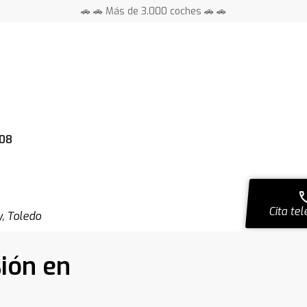
🚗 🚗 Más de 3.000 coches 🚗 🚗
📍 Centros en toda España ⭐
08
ca
Cita tel
y, Toledo
ión en