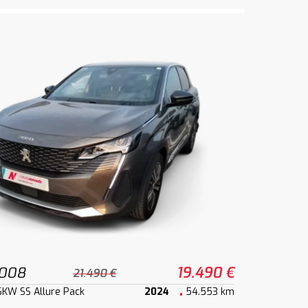
3008
19.490 €
21.490 €
6KW SS Allure Pack
2024
54.553 km