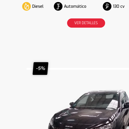
Diesel
Automático
130 cv
VER DETALLES
-5%