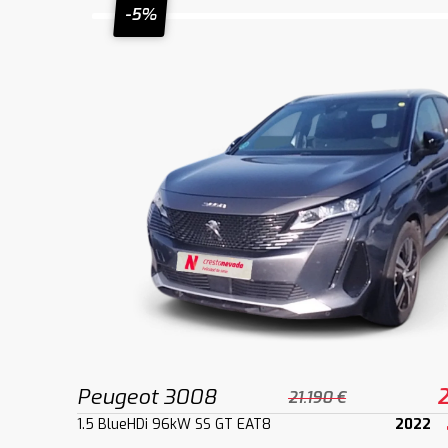
-5%
Peugeot 3008
2
21.190 €
1.5 BlueHDi 96kW SS GT EAT8
2022