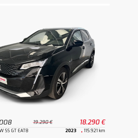
3008
18.290 €
19.290 €
kW SS GT EAT8
2023
115.921 km