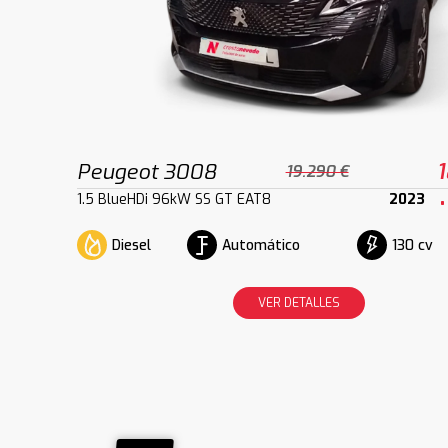
Peugeot 3008
1
19.290 €
1.5 BlueHDi 96kW SS GT EAT8
2023
Diesel
Automático
130 cv
VER DETALLES