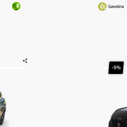
Gasolina
-5%