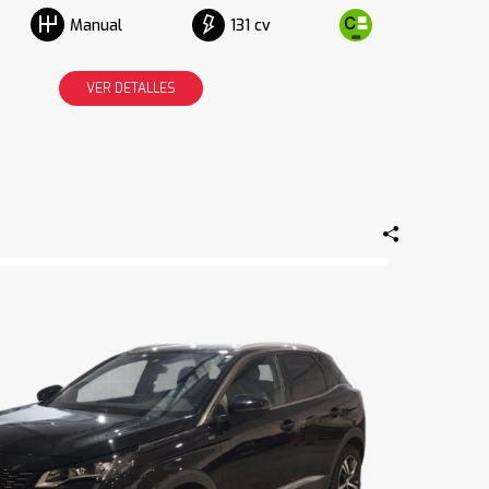
131 cv
Manual
VER DETALLES