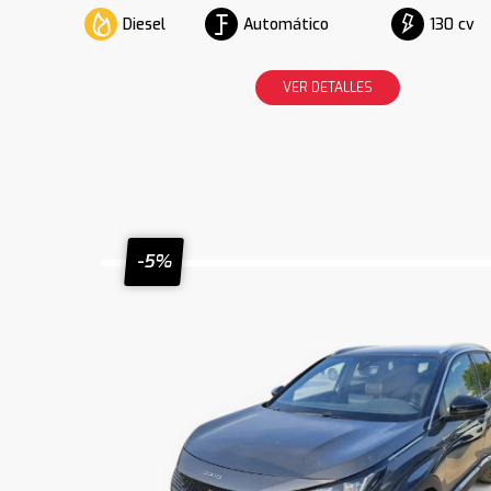
Diesel
Automático
130 cv
VER DETALLES
-5%