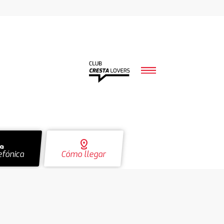
ll
distance
efónica
Cómo llegar