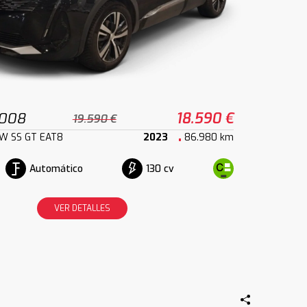
3008
18.590 €
19.590 €
kW SS GT EAT8
2023
86.980 km
Automático
130 cv
VER DETALLES