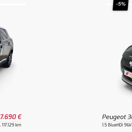
-5%
17.690 €
Peugeot 
117.129 km
1.5 BlueHDi 96