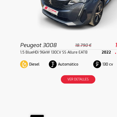
Peugeot 3008
18.790 €
1.5 BlueHDi 96kW 130CV SS Allure EAT8
2022
Diesel
Automático
130 cv
VER DETALLES