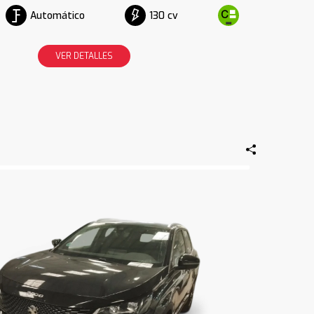
Automático
130 cv
VER DETALLES