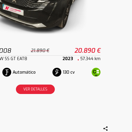
3008
20.890 €
21.890 €
kW SS GT EAT8
2023
57.344 km
Automático
130 cv
VER DETALLES